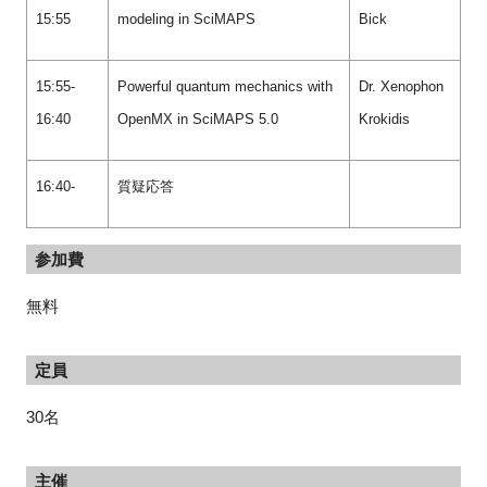
15:55
modeling in SciMAPS
Bick
15:55-
Powerful quantum mechanics with
Dr. Xenophon
16:40
OpenMX in SciMAPS 5.0
Krokidis
16:40-
質疑応答
参加費
無料
定員
30名
主催