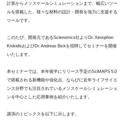
計算からメソスケールシミュレーションまで、幅広いツー
新規登録
ルを搭載した、様々な材料の設計・開発を強力に支援する
ツールです。
イベント
このたび、開発元であるScienomics社よりDr. Xenophon
プログラム
KrokidisおよびDr. Andreas Bickを招聘してセミナーを開催
いたします。
インタビュー・コラム
ニュース・掲示板
本セミナーでは、本年後半にリリース予定のSciMAPS 5.0
で搭載される新機能や強化点、ならびに近年ライフサイエ
LINK-Jを知る
ンス分野でも注目されているメソスケールシミュレーショ
ンを中心とした応用事例を紹介いたします。
特別会員
講演のトピックスを以下に示します。
施設・アクセス