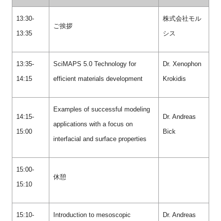
13:30-
株式会社モル
ご挨拶
13:35
シス
13:35-
SciMAPS 5.0 Technology for
Dr. Xenophon
14:15
efficient materials development
Krokidis
Examples of successful modeling
14:15-
Dr. Andreas
applications with a focus on
15:00
Bick
interfacial and surface properties
15:00-
休憩
15:10
15:10-
Introduction to mesoscopic
Dr. Andreas