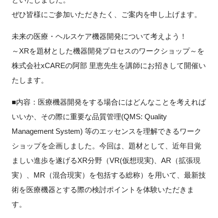
ぜひ皆様にご参加いただきたく、ご案内を申し上げます。
新規登録
未来の医療・ヘルスケア機器開発について考えよう！
イベント
～XRを題材とした機器開発プロセスのワークショップ～を
株式会社xCAREの阿部 里恵先生を講師にお招きして開催い
プログラム
たします。
インタビュー・コラム
■内容：医療機器開発をする場合にはどんなことを考えれば
いいか、その際に重要な品質管理(QMS: Quality
ニュース・掲示板
Management System) 等のエッセンスを理解できるワーク
ショップを企画しました。今回は、題材として、近年目覚
LINK-Jを知る
ましい進歩を遂げるXR分野（VR(仮想現実)、AR（拡張現
特別会員
実）、MR（混合現実）を包括する総称）を用いて、最新技
術を医療機器とする際の検討ポイントを体験いただきま
施設・アクセス
す。