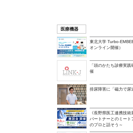
医療機器
東北大学 Turbo-EMB
オンライン開催）
「頭のかたち診療実践
催
排尿障害に「磁力で尿
《長野県医工連携技術
パートナーとのミートア
のプロと話そう～