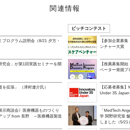
関連情報
ピッチコンテスト
EE プログラム説明会（8/21 夕方・
【参加企業募集：
ンチャー大賞
研究会」が第1回実践セミナーを開
【推薦募集開始！
ベーター発掘プロ
道を拡張」 （津村遼介氏）
【応募者募集】MI
Under 35 Ja
展示商談会》医療機器ものづくり
「MedTech An
ップ from 長野 ～医療機器製造
学 関野研究室 
しました（5/21