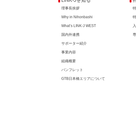
LINK-Jを知る
理事長挨拶
Why in Nihonbashi
What’s LINK-J WEST
国内外連携
サポーター紹介
事業内容
組織概要
パンフレット
GTB日本橋エリアについて