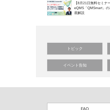
【8月21日無料セミナ
eQMS「QMSmar
底解説
トピック
イベント告知
FAQ