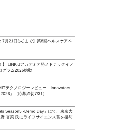
7月21日(火)まで】第8回ヘルスケアベ
】 LINK-Jアカデミア発メドテックイノ
グラム2026始動
Tテクノロジーレビュー「Innovators
pan 2026」（応募締切7/31）
gels Season5 -Demo Day」にて、東京大
飯野 杏菜 氏にライフサイエンス賞を授与
）