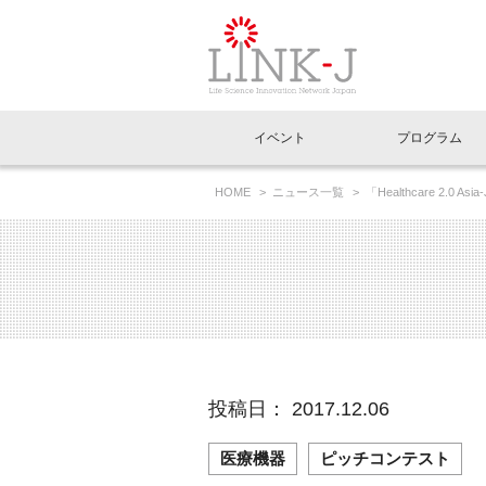
一般社団法人LI
イベント
プログラム
FAQ
イベントお知らせメール登録
HOME
ニュース一覧
「Healthcare 2.0
イベント一覧
インタビュー・コラム一覧
ニュース一覧
Out of Box相談室
理事長挨拶
特別会員一覧
ラウンジ・会議室
LINK-J主催・共催
スペシャルインタビュー
トピック
特別
プレ
国内外連携
専用メニューはこちら
アクセス
LINK-J協賛・協力
連載コラム
メディア情報
出展
海外
組織概要
過去イベント
事務局だより
アクセラレーション
マイ
イベ
投稿日： 2017.12.06
協賛・協力
施設
医療機器
ピッチコンテスト