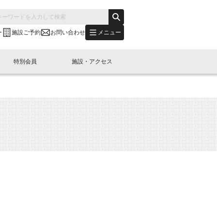
メニュー
ー
施設ご予約
お問い合わせ
特別会員
施設・アクセス
's "LINK-BioBAY TOKYO"？
s LINK-J WEST
申し込み
ご予約
(News Letter)
特別会員開催
ニュース・事業紹介
内容
橋コラム
出展・参加
イベント
B日本橋エリアについて