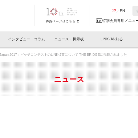
NK-J／LINK-J
JP
／
EN
特別会員専用メニュ
インタビュー・コラム
ニュース・掲示板
LINK-Jを知る
 Asia-Japan 2017」ピッチコンテストのLINK-J賞について THE BRIDGEに掲載されました
イベントレポート一覧
人と情報の交流掲示板一覧
What's "UNIKORN"？
Why in Nihonbashi
特別会員について
オフィス・ラボ
What
What’
入会
施設
会員開催
スリリース
ベンチャーインタビュー
LINK-J主催・共催
会員プレスリリース
会報誌 
サポーター紹介
事業
ニュース
閉じる
・参加
関連
サポーターコラム
LINK-J協賛・協力
募集
日本
パンフレット
GT
ページ
ント告知