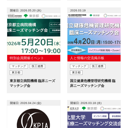
新規登録
開催日: 2026.05.20 (水)
2026.03.19
イベント
プログラム
インタビュー・コラム
特別会員開催イベント
人と情報の交流掲示板
マッチング
医工連携
マッチング
医工連携
ニュース・掲示板
東京都
東京都
東京都立病院機構 臨床ニーズ
国立健康危機管理研究機構 臨
マッチング会
床ニーズマッチング会
LINK-Jを知る
特別会員
開催日: 2026.04.24 (金)
開催日: 2026.03.18 (水)
施設・アクセス