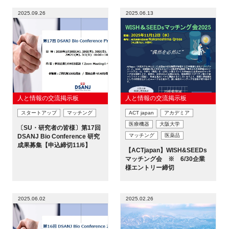
2025.09.26
2025.06.13
人と情報の交流掲示板
人と情報の交流掲示板
スタートアップ
マッチング
ACT japan
アカデミア
医療機器
大阪大学
〔SU・研究者の皆様〕第17回
マッチング
医薬品
DSANJ Bio Conference 研究
成果募集【申込締切11/6】
【ACTjapan】WISH&SEEDs
マッチング会 ※ 6/30企業
様エントリー締切
2025.06.02
2025.02.26