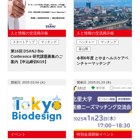
人と情報の交流掲示板
人と情報の交流掲示板
スタートアップ
マッチング
ベンチャー
マッチング
富山県
第16回 DSANJ Bio
Conference 研究課題募集のご
令和6年度 とやまヘルスケアベ
案内【申込締切6/19】
ンチャーマッチング
開催日: 2025.03.04 (火)
開催日: 2025.01.23 (木)
イベント
特別会員開催イベント