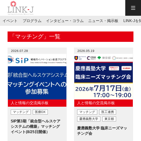
一般社団法人LINK-J／LINK-J
イベント
プログラム
インタビュー・コラム
ニュース・掲示板
LINK-J
JP
／
EN
「マッチング」一覧
2026.07.28
2026.05.19
特別会員専用メニュー
施設ご予約
人と情報の交流掲示板
人と情報の交流掲示板
マッチング
医療DX
マッチング
医工連携
お問い合わせ
慶應義塾大学
東京都
SIP第3期「統合型ヘルスケア
システムの構築」マッチング
慶應義塾大学 臨床ニーズマッ
イベント(8/25日開催）
マイページ
チング会