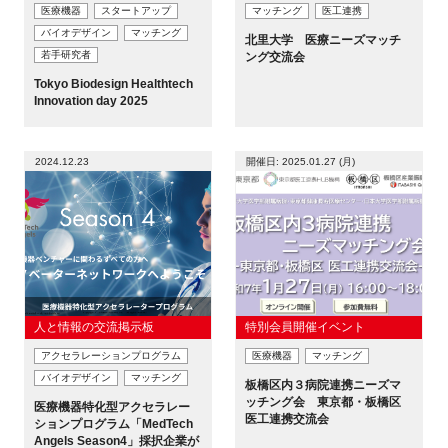
医療機器
スタートアップ
マッチング
医工連携
バイオデザイン
マッチング
北里大学 医療ニーズマッチ
若手研究者
ング交流会
Tokyo Biodesign Healthtech
Innovation day 2025
2024.12.23
開催日: 2025.01.27 (月)
人と情報の交流掲示板
特別会員開催イベント
アクセラレーションプログラム
医療機器
マッチング
バイオデザイン
マッチング
板橋区内３病院連携ニーズマ
ッチング会 東京都・板橋区
医療機器特化型アクセラレー
医工連携交流会
ションプログラム「MedTech
Angels Season4」採択企業が