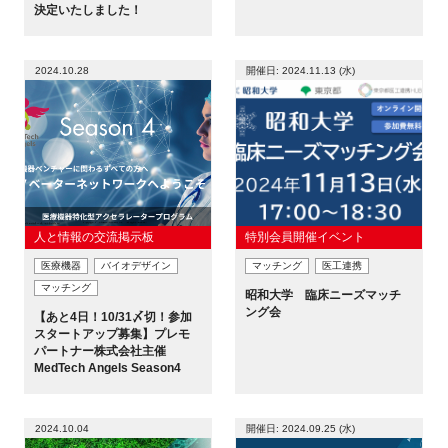
決定いたしました！
2024.10.28
開催日: 2024.11.13 (水)
人と情報の交流掲示板
特別会員開催イベント
医療機器
バイオデザイン
マッチング
医工連携
マッチング
昭和大学 臨床ニーズマッチ
ング会
【あと4日！10/31〆切！参加
スタートアップ募集】プレモ
パートナー株式会社主催
MedTech Angels Season4
2024.10.04
開催日: 2024.09.25 (水)