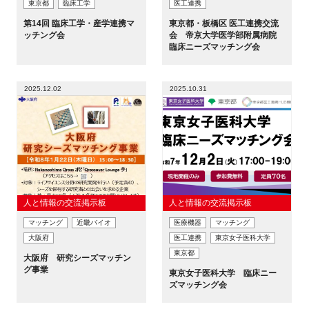
東京都
臨床工学
医工連携
第14回 臨床工学・産学連携マ
東京都・板橋区 医工連携交流
ッチング会
会 帝京大学医学部附属病院
臨床ニーズマッチング会
閉じる
2025.12.02
2025.10.31
人と情報の交流掲示板
人と情報の交流掲示板
マッチング
近畿バイオ
医療機器
マッチング
大阪府
医工連携
東京女子医科大学
東京都
大阪府 研究シーズマッチン
グ事業
東京女子医科大学 臨床ニー
ズマッチング会