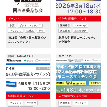
FAQ
イベントお知らせメール登録
イベント
特別会員開催イベント
創薬
ビジネスマッチング
医療機器
マッチング
マッチング
医薬品
台湾
医工連携
北里研究所
第11回「台湾・日本製薬ビジ
北里大学 医療ニーズマッチン
ネスマッチング」
グ交流会
開催日: 2026.01.15 (木)
2025.12.15
特別会員開催イベント
人と情報の交流掲示板
マッチング
産学連携
医療機器
マッチング