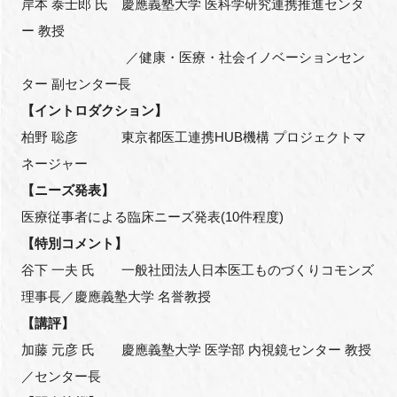
岸本 泰士郎 氏 慶應義塾大学 医科学研究連携推進センタ
ー 教授
／健康・医療・社会イノベーションセン
ター 副センター長
【イントロダクション】
柏野 聡彦 東京都医工連携HUB機構 プロジェクトマ
ネージャー
【ニーズ発表】
医療従事者による臨床ニーズ発表(10件程度)
【特別コメント】
谷下 一夫 氏 一般社団法人日本医工ものづくりコモンズ
理事長／慶應義塾大学 名誉教授
【講評】
加藤 元彦 氏 慶應義塾大学 医学部 内視鏡センター 教授
／センター長