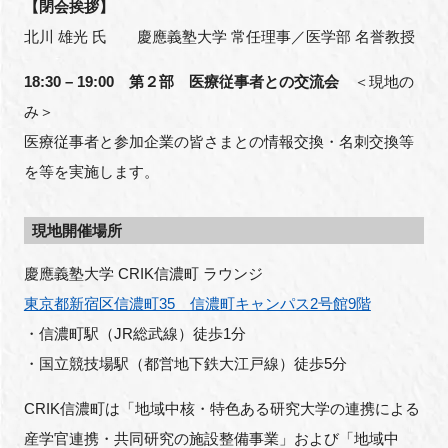
【閉会挨拶】
北川 雄光 氏 慶應義塾大学 常任理事／医学部 名誉教授
18:30 – 19:00 第２部 医療従事者との交流会
＜現地の
み＞
医療従事者と参加企業の皆さまとの情報交換・名刺交換等
を等を実施します。
現地開催場所
慶應義塾大学 CRIK信濃町 ラウンジ
東京都新宿区信濃町35 信濃町キャンパス2号館9階
・信濃町駅（JR総武線）徒歩1分
・国立競技場駅（都営地下鉄大江戸線）徒歩5分
CRIK信濃町は「地域中核・特色ある研究大学の連携による
産学官連携・共同研究の施設整備事業」および「地域中