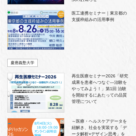
医工連携セミナー｜東京都の
支援枠組みの活用事例
慶應義塾大学
再生医療セミナー2026「研究
成果を患者へつなぐ―治験を
やってみよう！」第1回 治験
を開始するにあたっての品質
管理について
～医療・ヘルスケアデータを
紐解き、社会を実装する「デ
ータ解析×デザイン思考」を