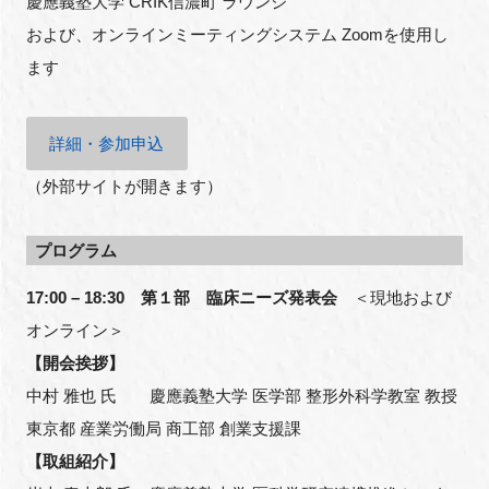
慶應義塾大学 CRIK信濃町 ラウンジ
および、オンラインミーティングシステム Zoomを使用し
ます
閉じる
詳細・参加申込
（外部サイトが開きます）
プログラム
17:00 – 18:30 第１部 臨床ニーズ発表会
＜現地および
オンライン＞
【開会挨拶】
中村 雅也 氏 慶應義塾大学 医学部 整形外科学教室 教授
東京都 産業労働局 商工部 創業支援課
【取組紹介】