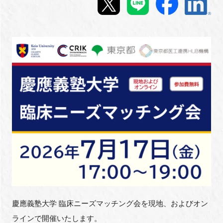
新規登録
イベント
プログラム
インタビュー・コラム
ニュース・掲示板
LINK-Jを知る
特別会員
施設・アクセス
慶應義塾大学 臨床ニーズマッチング会を現地、およびオン
ラインで開催いたします。