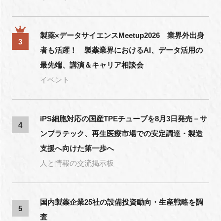
製薬×データサイエンスMeetup2026 業界外出身
3
者も活躍！ 製薬業界におけるAI、データ活用の
最先端、講演＆キャリア相談会
イベント
iPS細胞対応の国産TPEチューブを8月3日発売－サ
4
ンプラテック、再生医療市場での安定調達・製造
支援へ向けた第一歩へ
人と情報の交流掲示板
国内製薬企業25社の設備投資動向・生産戦略を調
5
査