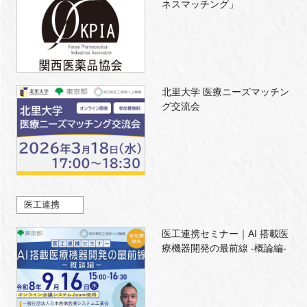
ネスマッチング」
北里大学 医療ニーズマッチン
グ交流会
医工連携
医工連携セミナー｜AI 搭載医
療機器開発の最前線 -概論編-