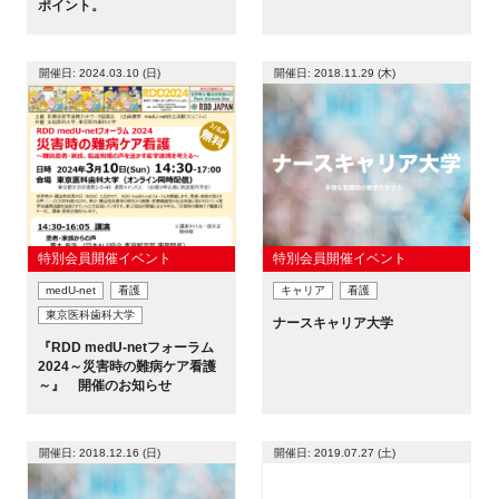
ポイント。
新規登録
開催日: 2024.03.10 (日)
開催日: 2018.11.29 (木)
イベント
プログラム
インタビュー・コラム
特別会員開催イベント
特別会員開催イベント
ニュース・掲示板
medU-net
看護
キャリア
看護
東京医科歯科大学
ナースキャリア大学
LINK-Jを知る
『RDD medU-netフォーラム
2024～災害時の難病ケア看護
～』 開催のお知らせ
特別会員
施設・アクセス
開催日: 2018.12.16 (日)
開催日: 2019.07.27 (土)