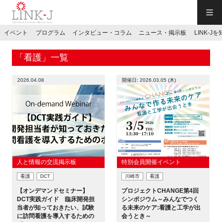
一般社団法人LINK-J／LINK-J
イベント
プログラム
インタビュー・コラム
ニュース・掲示板
LINK-J
JP
／
EN
「看護」一覧
2026.04.08
開催日: 2026.03.05 (木)
特別会員専用メニュー
施設ご予約
人と情報の交流掲示板
特別会員開催イベント
看護
DCT
川崎市
看護
お問い合わせ
【オンデマンドセミナー】
プロジェクトCHANGE第4回
DCT実践ガイド 臨床開発担
シンポジウム～みんなでつく
当者が知っておきたい、試験
る未来のケア:看護と工学が出
マイページ
に訪問看護を導入するための
会うとき～