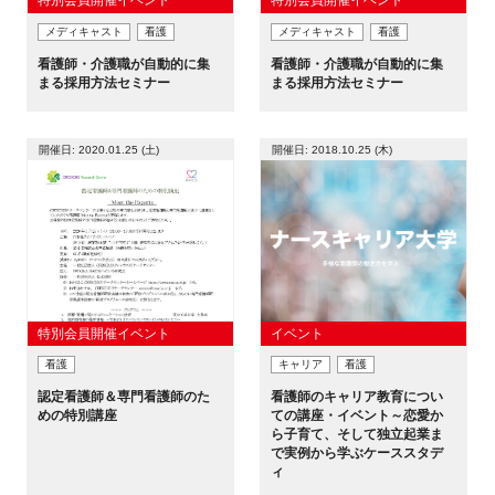
メディキャスト
看護
メディキャスト
看護
看護師・介護職が自動的に集
看護師・介護職が自動的に集
まる採用方法セミナー
まる採用方法セミナー
閉じる
開催日: 2020.01.25 (土)
開催日: 2018.10.25 (木)
特別会員開催イベント
イベント
看護
キャリア
看護
認定看護師＆専門看護師のた
看護師のキャリア教育につい
めの特別講座
ての講座・イベント～恋愛か
ら子育て、そして独立起業ま
で実例から学ぶケーススタデ
ィ