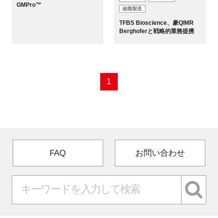
GMPro™
細胞製造
新規登録
TFBS Bioscience、豪QIMR
Berghoferと戦略的業務提携
イベント
プログラム
1
インタビュー・コラム
ニュース・掲示板
LINK-Jを知る
FAQ
お問い合わせ
特別会員
施設・アクセス