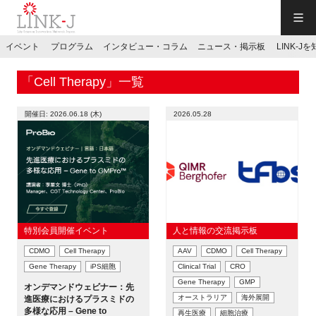
一般社団法人LINK-J／LINK-J
イベント
プログラム
インタビュー・コラム
ニュース・掲示板
LINK-J
JP
／
EN
「Cell Therapy」一覧
開催日: 2026.06.18 (木)
2026.05.28
特別会員専用メニュー
施設ご予約
特別会員開催イベント
人と情報の交流掲示板
CDMO
Cell Therapy
AAV
CDMO
Cell Therapy
お問い合わせ
Gene Therapy
iPS細胞
Clinical Trial
CRO
Gene Therapy
GMP
オンデマンドウェビナー：先
マイページ
オーストラリア
海外展開
進医療におけるプラスミドの
多様な応用 – Gene to
再生医療
細胞治療