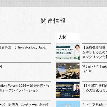
関連情報
人材
/登壇者募集！】Investor Day Japan
【医療機器/診断薬 
をやり切るための
メンタリング付
6
第3回 バイオ系
（4/16）
novation Forum 2026ー創薬研究・投
【5社限定 無料のP
韓オープンイノベーション
ための実践セミ
リーズ～医療系ベンチャーの壁を超
キャリア形成に