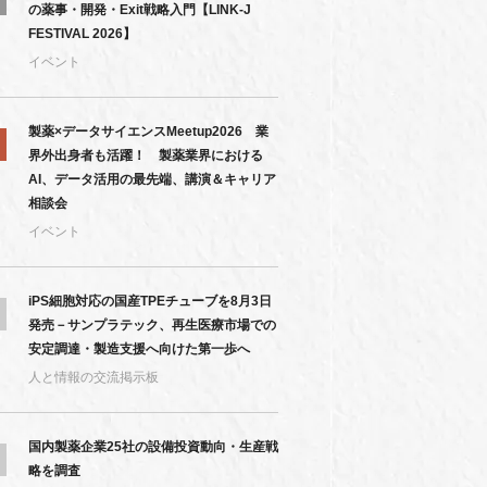
の薬事・開発・Exit戦略入門【LINK-J
FESTIVAL 2026】
イベント
製薬×データサイエンスMeetup2026 業
界外出身者も活躍！ 製薬業界における
AI、データ活用の最先端、講演＆キャリア
相談会
イベント
iPS細胞対応の国産TPEチューブを8月3日
発売－サンプラテック、再生医療市場での
安定調達・製造支援へ向けた第一歩へ
人と情報の交流掲示板
国内製薬企業25社の設備投資動向・生産戦
略を調査