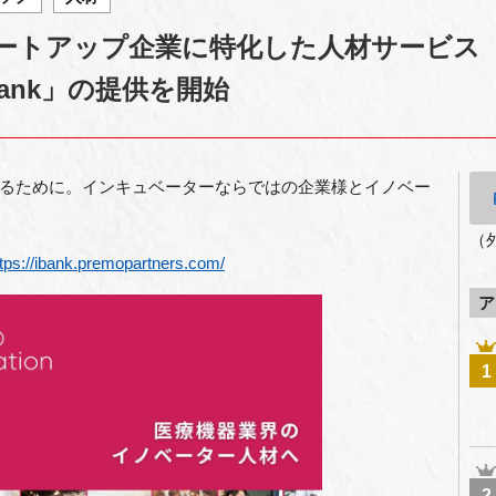
ートアップ企業に特化した人材サービ
n Bank」の提供を開始
るために。インキュベーターならではの企業様とイノベー
（
ttps://ibank.premopartners.com/
ア
1
2