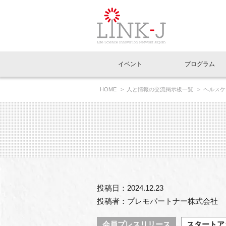
一般社団法人LI
イベント
プログラム
FAQ
イベントお知らせメール登録
HOME
人と情報の交流掲示板一覧
ヘルスケア
イベント一覧
インタビュー・コラム一覧
ニュース一覧
Out of Box相談室
理事長挨拶
特別会員一覧
ラウンジ・会議室
LINK-J主催・共催
スペシャルインタビュー
トピック
特別
プレ
国内外連携
専用メニューはこちら
アクセス
LINK-J協賛・協力
連載コラム
メディア情報
出展
海外
組織概要
過去イベント
事務局だより
アクセラレーション
マイ
イベ
投稿日：2024.12.23
協賛・協力
施設
投稿者：プレモパートナー株式会社
会員プレスリリース
スタートア