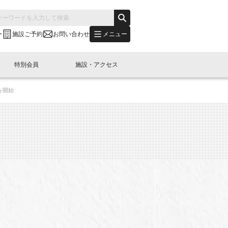
メニュー
ー
施設ご予約
お問い合わせ
特別会員
施設・アクセス
を開始
's "LINK-BioBAY TOKYO"？
s LINK-J WEST
申し込み
ご予約
(News Letter)
特別会員開催
ニュース・事業紹介
内容
橋コラム
出展・参加
イベント
B日本橋エリアについて