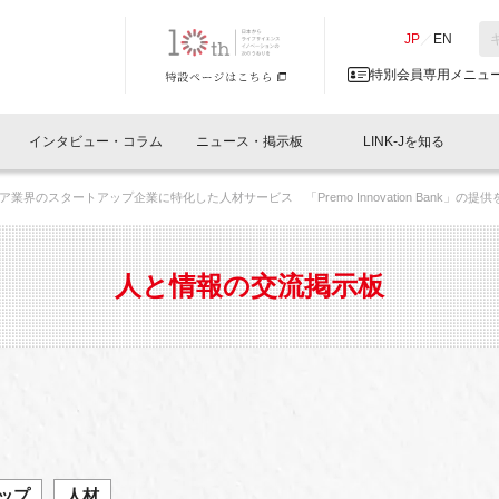
NK-J／LINK-J
JP
／
EN
特別会員専用メニュ
インタビュー・コラム
ニュース・掲示板
LINK-Jを知る
業界のスタートアップ企業に特化した人材サービス 「Premo Innovation Bank」の提供
イベントレポート一覧
人と情報の交流掲示板一覧
What's "UNIKORN"？
Why in Nihonbashi
特別会員について
オフィス・ラボ
What
What’
入会
施設
会員開催
スリリース
ベンチャーインタビュー
LINK-J主催・共催
会員プレスリリース
会報誌 
サポーター紹介
事業
人と情報の交流掲示板
閉じる
・参加
関連
サポーターコラム
LINK-J協賛・協力
募集
日本
パンフレット
GT
ページ
ント告知
ップ
人材