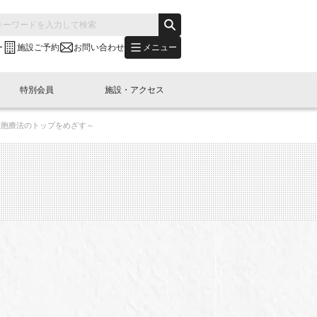
メニュー
ー
施設ご予約
お問い合わせ
特別会員
施設・アクセス
細胞療法のトップをめざす～
's "LINK-BioBAY TOKYO"？
s LINK-J WEST
申し込み
ご予約
(News Letter)
特別会員開催
ニュース・事業紹介
内容
橋コラム
出展・参加
イベント
B日本橋エリアについて