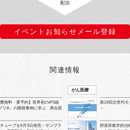
配信
イベントお知らせメール登録
関連情報
がん医療
加費無料・要予約】世界初のiPS細
第19回次世代
プリ®」の開発事例に学ぶ 再生医
～
PEチューブを8月3日発売－サンプラ
胆道癌集学的治