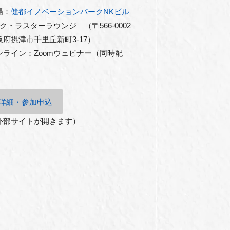
場：
健都イノベーションパークNKビル
Ｆク・ラスターラウンジ （〒566-0002
阪府摂津市千里丘新町3-17）
ンライン：Zoomウェビナー（同時配
）
詳細・参加申込
外部サイトが開きます）