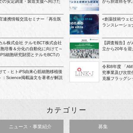
での安定調達・製造支援へ向けた
から胆道癌を学
学官連携情報交流セミナー「再生医
<創薬技術ウェビ
ランスレーショナルな
ル株式会社 テルモBCT株式会社
【調査報告】が
細胞培養＆分化の自動化に向けて～
立から20年を迎
iPS細胞研究財団とテルモBCTの
令和8年度 「A
て - ヒトiPS由来心筋細胞移植後
究事業及び次世
 ：Science掲載論文を著者が解説
克服フラッグシ
カテゴリー
ニュース・事業紹介
募集