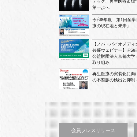
テック、再生医療市場
第一歩へ
令和8年度 第1回産
療の現在地と未来」
【ノバ・バイオメディカ
共催ウェビナー】iPS
公益財団法人京都大学 
取り組み
再生医療の実装化に向け
の不整脈の検出と抑制 -
会員プレスリリース