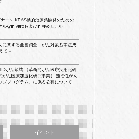
ぶ」
ナー＞ KRAS標的治療薬開発のためのト
in vitroおよびin vivoモデル
んに関する全国調査－がん対策基本法成
えて－
MEDがん領域 （革新的がん医療実用化研
代がん医療加速化研究事業） 難治性がん
ッププログラム」に係る公募について
イベント