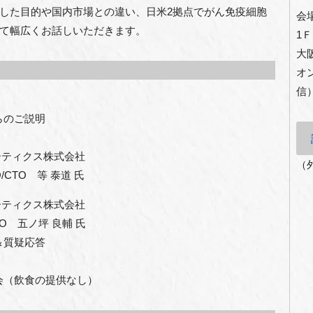
した目的や国内市場との違い、日米2拠点でがん免疫細胞
会
て幅広くお話しいただきます。
1
大
オ
信
からのご説明
ィクス株式会社
（
 等 泰道 氏
ィクス株式会社
ノ坪 良輔 氏
ン＆質疑応答
交流会（飲食の提供なし）