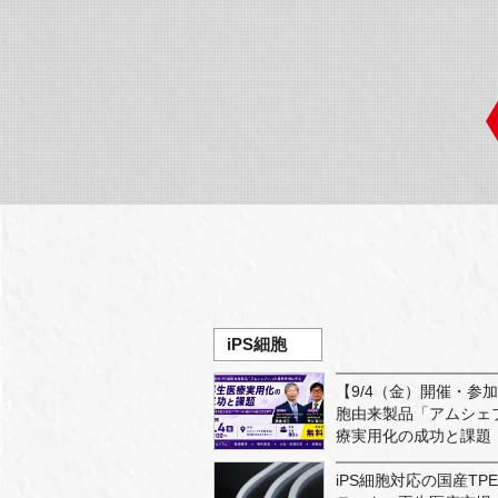
iPS細胞
【9/4（金）開催・参
胞由来製品「アムシェ
療実用化の成功と課題
iPS細胞対応の国産T