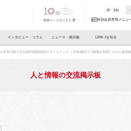
NK-J／LINK-J
JP
／
EN
特別会員専用メニュ
インタビュー・コラム
ニュース・掲示板
LINK-Jを知る
ル市場で戦う京大発iPS細胞技術スタートアップ ～日米2拠点でT細胞を利用したがん免疫
イベントレポート一覧
人と情報の交流掲示板一覧
What's "UNIKORN"？
Why in Nihonbashi
特別会員について
オフィス・ラボ
What
What’
入会
施設
会員開催
スリリース
ベンチャーインタビュー
LINK-J主催・共催
会員プレスリリース
会報誌 
サポーター紹介
事業
人と情報の交流掲示板
閉じる
・参加
関連
サポーターコラム
LINK-J協賛・協力
募集
日本
パンフレット
GT
ページ
ント告知