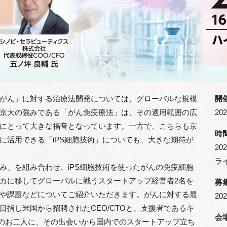
がん」に対する治療法開発については、グローバルな規模
開
京大の強みである「がん免疫療法」は、その適用範囲の広
202
にとって大きな福音となっています。一方で、こちらも京
時
に活用できる「iPS細胞技術」についても、大きな期待が
20
ライ
み」を組み合わせ、iPS細胞技術を使ったがんの免疫細胞
カに移してグローバルに戦うスタートアップ経営者2名を
募
や課題などについてご紹介いただきます。がんに対する最
202
指し米国から招聘されたCEO/CTOと、支援者であるキ
会
FOのお二人に、その出会いから国内でのスタートアップ立ち