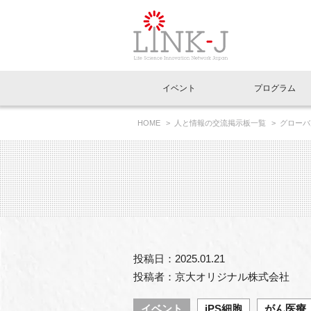
一般社団法人LI
イベント
プログラム
FAQ
イベントお知らせメール登録
HOME
人と情報の交流掲示板一覧
グローバ
イベント一覧
インタビュー・コラム一覧
ニュース一覧
Out of Box相談室
理事長挨拶
特別会員一覧
ラウンジ・会議室
LINK-J主催・共催
スペシャルインタビュー
トピック
特別
プレ
国内外連携
専用メニューはこちら
アクセス
LINK-J協賛・協力
連載コラム
メディア情報
出展
海外
組織概要
過去イベント
事務局だより
アクセラレーション
マイ
イベ
投稿日：2025.01.21
協賛・協力
施設
投稿者：京大オリジナル株式会社
イベント
iPS細胞
がん医療