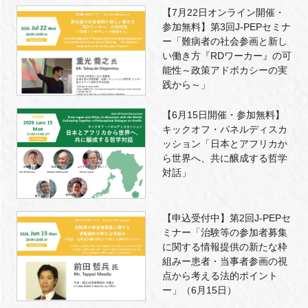
【7月22日オンライン開催・
参加無料】第3回J-PEPセミナ
ー「難病者の社会参画と新し
い働き方『RDワーカー』の可
能性～政策アドボカシーの実
践から～」
【6月15日開催・参加無料】
キックオフ・パネルディスカ
ッション「日本とアフリカか
ら世界へ、共に醸成する哲学
対話」
【申込受付中】第2回J-PEPセ
ミナー「治験等の参加者募集
に関する情報提供の新たな枠
組みー患者・当事者参画の視
点から考える法的ポイント
ー」（6月15日）