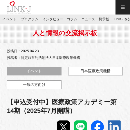
一般社団法人LINK-J／LINK-J
イベント
プログラム
インタビュー・コラム
ニュース・掲示板
LINK-J
JP
／
EN
人と情報の交流掲示板
投稿日：2025.04.23
投稿者：特定非営利活動法人日本医療政策機構
特別会員専用メニュー
イベント
日本医療政策機構
一般の方向け
施設ご予約
【申込受付中】医療政策アカデミー第
お問い合わせ
14期（2025年7月開講）
マイページ