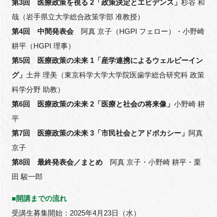
第3回 医療政策を視る 2「政策決定とエビデンス」
杉谷 和
哉（岩手県立大学総合政策学部
准教授
）
第4回 中間発表会
阿真 京子（HGPI フェロー）・小野崎
閉じる
耕平（HGPI 理事）
第5回 医療政策の未来 1「産学連携によるウェルビーイン
グ」
土井 理美（東京科学大学大学院医歯学総合研究科 政策
科学分野 助教）
第6回 医療政策の未来 2「医療と社会の将来像」
小野崎 耕
平
第7回 医療政策の未来 3「市民社会とアドボカシー」
阿真
京子
第8回 最終発表会／まとめ
阿真 京子・小野崎 耕平・栗
田 駿一郎
■
開講までの流れ
受講生募集開始：2025年4月23日（水）