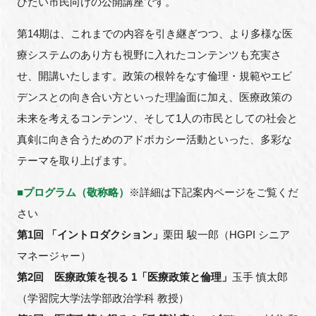
びたい市民向けの公開講座です。
FAQ
第14期は、これまでの内容を引き継ぎつつ、より多様な医
イベントお知らせメール登録
療システムのあり方も視野に入れたコンテンツも充実さ
せ、開講いたします。政策の根幹をなす倫理・規範やエビ
デンスとの向き合い方といった理論面に加え、医療政策の
未来を考えるコンテンツ、そして1人の市民としての社会と
真剣に向き合うためのアドボカシー活動といった、多彩な
テーマを取り上げます。
■
プログラム（敬称略）
※詳細は下記案内ページをご覧くだ
さい
第1回 「イントロダクション」
栗田 駿一郎（HGPI シニア
マネージャー）
第2回 医療政策を視る 1「医療政策と倫理」
玉手 慎太郎
（学習院大学法学部政治学科 教授）