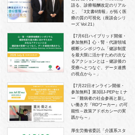
語る、診療報酬改定のリアル
と、「3文書6情報」が拓く医
療の質の可視化（座談会シリ
ーズ Vol.21）
【7月6日ハイブリッド開催・
参加無料】心・腎・代謝領域
横断シンポジウム「健診制度
を最大限に活かすための次な
るアクションとは－健診後の
受療へとつなぐ、データ連携
の視点から－」
【7月22日オンライン開催・
参加無料】第3回J-PEPセミナ
ー「難病者の社会参画と新し
い働き方『RDワーカー』の可
能性～政策アドボカシーの実
践から～」
厚生労働省委託「介護系スタ