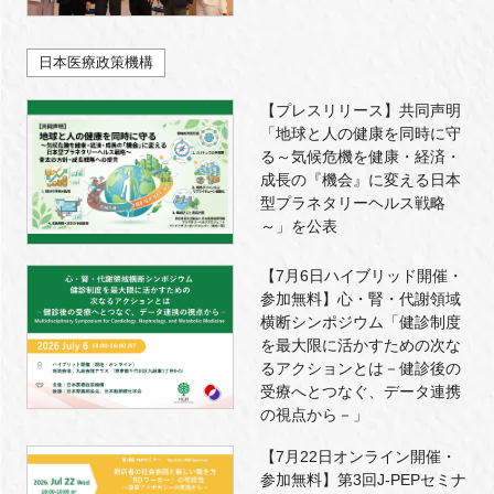
日本医療政策機構
【プレスリリース】共同声明
「地球と人の健康を同時に守
る～気候危機を健康・経済・
成長の『機会』に変える日本
型プラネタリーヘルス戦略
～」を公表
【7月6日ハイブリッド開催・
参加無料】心・腎・代謝領域
横断シンポジウム「健診制度
を最大限に活かすための次な
るアクションとは－健診後の
受療へとつなぐ、データ連携
の視点から－」
【7月22日オンライン開催・
参加無料】第3回J-PEPセミナ