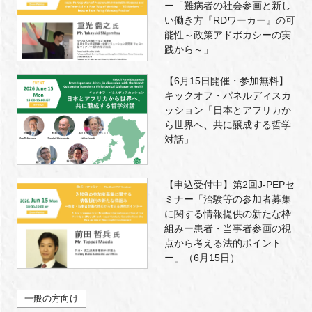
ー「難病者の社会参画と新し
い働き方『RDワーカー』の可
能性～政策アドボカシーの実
践から～」
【6月15日開催・参加無料】
キックオフ・パネルディスカ
ッション「日本とアフリカか
ら世界へ、共に醸成する哲学
対話」
【申込受付中】第2回J-PEPセ
ミナー「治験等の参加者募集
に関する情報提供の新たな枠
組みー患者・当事者参画の視
点から考える法的ポイント
ー」（6月15日）
一般の方向け