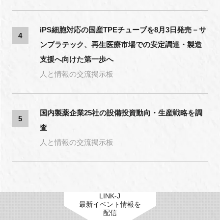
iPS細胞対応の国産TPEチューブを8月3日発売－サ
4
ンプラテック、再生医療市場での安定調達・製造
支援へ向けた第一歩へ
人と情報の交流掲示板
国内製薬企業25社の設備投資動向・生産戦略を調
5
査
人と情報の交流掲示板
LINK-J
最新イベント情報を
配信