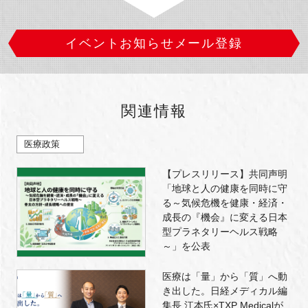
イベントお知らせメール登録
関連情報
医療政策
【プレスリリース】共同声明
「地球と人の健康を同時に守
る～気候危機を健康・経済・
成長の『機会』に変える日本
型プラネタリーヘルス戦略
～」を公表
医療は「量」から「質」へ動
き出した。日経メディカル編
集長 江本氏×TXP Medicalが