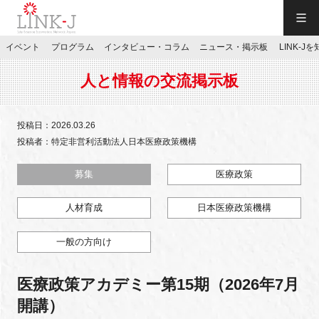
一般社団法人LINK-J／LINK-J
イベント
プログラム
インタビュー・コラム
ニュース・掲示板
LINK-J
JP
／
EN
人と情報の交流掲示板
投稿日：2026.03.26
投稿者：特定非営利活動法人日本医療政策機構
特別会員専用メニュー
募集
医療政策
人材育成
日本医療政策機構
施設ご予約
一般の方向け
お問い合わせ
医療政策アカデミー第15期（2026年7月
マイページ
開講）