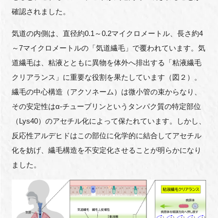
確認されました。
気道の内側は、直径約0.1～0.2マイクロメートル、長さ約4
～7マイクロメートルの「気道繊毛」で覆われています。気
道繊毛は、粘液とともに異物を体外へ排出する「粘液繊毛
クリアランス」に重要な役割を果たしています（図２）。
繊毛の中心構造（アクソネーム）は微小管の束からなり、
その安定性はα-チューブリンというタンパク質の特定部位
（Lys40）のアセチル化によって保たれています。しかし、
反応性アルデヒドはこの部位に化学的に結合してアセチル
化を妨げ、繊毛構造を不安定化させることが明らかになり
ました。