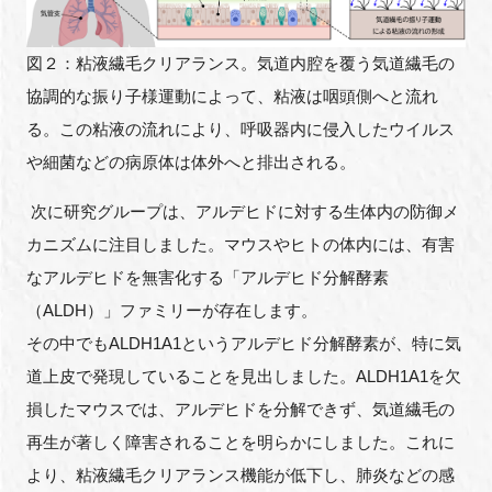
図２：粘液繊毛クリアランス。気道内腔を覆う気道繊毛の
協調的な振り子様運動によって、粘液は咽頭側へと流れ
る。この粘液の流れにより、呼吸器内に侵入したウイルス
や細菌などの病原体は体外へと排出される。
次に研究グループは、アルデヒドに対する生体内の防御メ
カニズムに注目しました。マウスやヒトの体内には、有害
なアルデヒドを無害化する「アルデヒド分解酵素
（ALDH）」ファミリーが存在します。
その中でもALDH1A1というアルデヒド分解酵素が、特に気
道上皮で発現していることを見出しました。ALDH1A1を欠
損したマウスでは、アルデヒドを分解できず、気道繊毛の
再生が著しく障害されることを明らかにしました。これに
より、粘液繊毛クリアランス機能が低下し、肺炎などの感