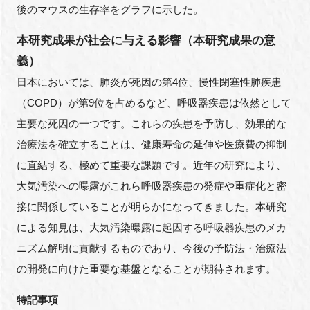
後のマウスの生存率をグラフに示した。
本研究成果が社会に与える影響（本研究成果の意
義）
日本においては、肺炎が死因の第4位、慢性閉塞性肺疾患
（COPD）が第9位を占めるなど、呼吸器疾患は依然として
主要な死因の一つです。これらの疾患を予防し、効果的な
治療法を確立することは、健康寿命の延伸や医療費の抑制
に直結する、極めて重要な課題です。近年の研究により、
大気汚染への曝露がこれら呼吸器疾患の発症や重症化と密
接に関係していることが明らかになってきました。本研究
による知見は、大気汚染曝露に起因する呼吸器疾患のメカ
ニズム解明に貢献するものであり、今後の予防法・治療法
の開発に向けた重要な基盤となることが期待されます。
特記事項