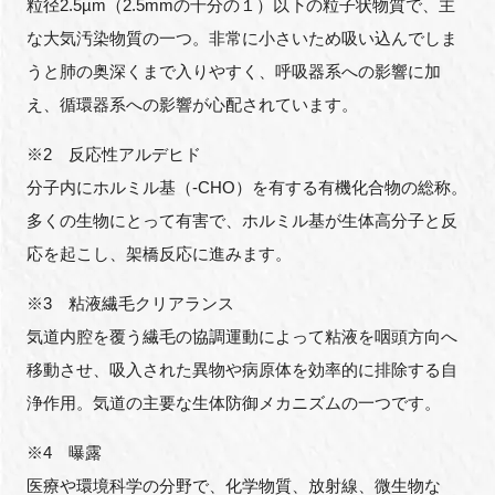
粒径2.5µm（2.5mmの千分の１）以下の粒子状物質で、主
な大気汚染物質の一つ。非常に小さいため吸い込んでしま
うと肺の奥深くまで入りやすく、呼吸器系への影響に加
え、循環器系への影響が心配されています。
※2 反応性アルデヒド
分子内にホルミル基（-CHO）を有する有機化合物の総称。
多くの生物にとって有害で、ホルミル基が生体高分子と反
応を起こし、架橋反応に進みます。
※3 粘液繊毛クリアランス
気道内腔を覆う繊毛の協調運動によって粘液を咽頭方向へ
移動させ、吸入された異物や病原体を効率的に排除する自
浄作用。気道の主要な生体防御メカニズムの一つです。
※4 曝露
医療や環境科学の分野で、化学物質、放射線、微生物な