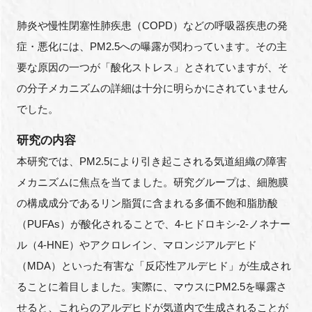
肺炎や慢性閉塞性肺疾患（COPD）などの呼吸器疾患の発
症・悪化には、PM2.5への曝露が関わっています。その主
要な原因の一つが「酸化ストレス」とされていますが、そ
の分子メカニズムの詳細は十分に明らかにされていません
でした。
研究の内容
本研究では、PM2.5により引き起こされる気道組織の障害
メカニズムに焦点を当てました。研究グループは、細胞膜
の構成成分であるリン脂質に含まれる多価不飽和脂肪酸
（PUFAs）が酸化されることで、4-ヒドロキシ-2-ノネナー
ル（4-HNE）やアクロレイン、マロンジアルデヒド
（MDA）といった有害な「反応性アルデヒド」が生成され
ることに着目しました。実際に、マウスにPM2.5を曝露さ
せると、これらのアルデヒドが気道内で生成されることが