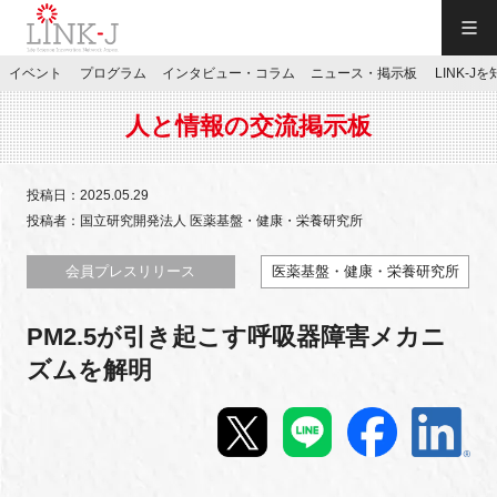
一般社団法人LINK-J／LINK-J
イベント
プログラム
インタビュー・コラム
ニュース・掲示板
LINK-J
JP
／
EN
人と情報の交流掲示板
投稿日：2025.05.29
投稿者：国立研究開発法人 医薬基盤・健康・栄養研究所
特別会員専用メニュー
会員プレスリリース
医薬基盤・健康・栄養研究所
PM2.5が引き起こす呼吸器障害メカニ
施設ご予約
ズムを解明
お問い合わせ
マイページ