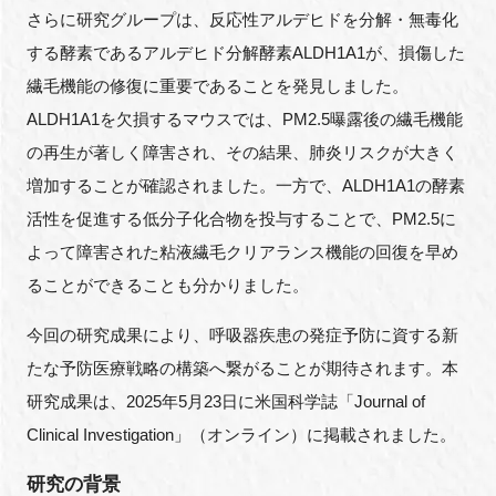
さらに研究グループは、反応性アルデヒドを分解・無毒化
する酵素であるアルデヒド分解酵素ALDH1A1が、損傷した
繊毛機能の修復に重要であることを発見しました。
ALDH1A1を欠損するマウスでは、PM2.5曝露後の繊毛機能
の再生が著しく障害され、その結果、肺炎リスクが大きく
増加することが確認されました。一方で、ALDH1A1の酵素
活性を促進する低分子化合物を投与することで、PM2.5に
よって障害された粘液繊毛クリアランス機能の回復を早め
ることができることも分かりました。
今回の研究成果により、呼吸器疾患の発症予防に資する新
たな予防医療戦略の構築へ繋がることが期待されます。本
研究成果は、2025年5月23日に米国科学誌「Journal of
Clinical Investigation」（オンライン）に掲載されました。
研究の背景