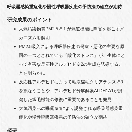
呼吸器感染重症化や慢性呼吸器疾患の予防法の確立が期待
新規登録
研究成果のポイント
イベント
大気汚染物質PM2.5※１が気道機能に障害を起こすメ
カニズムを解明
プログラム
PM2.5吸入による呼吸器疾患の発症・悪化の主要な原
因の一つとされている「酸化ストレス」が、生体にと
インタビュー・コラム
って有害な反応性アルデヒド※2の生成を誘導するこ
とを明らかに
ニュース・掲示板
反応性アルデヒドによって粘液繊毛クリアランス※3
LINK-Jを知る
を損なうことや、アルデヒド分解酵素ALDH1A1が損
傷した繊毛機能の修復に重要であることを発見
特別会員
大気汚染への曝露※4により誘発される呼吸器感染重
症化や慢性呼吸器疾患の予防法の確立が期待
施設・アクセス
概要