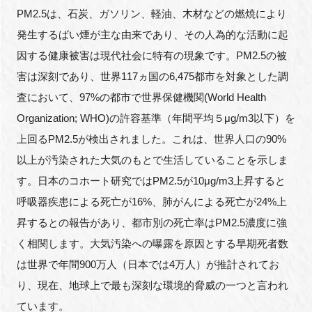
PM2.5は、石炭、ガソリン、軽油、木材などの燃焼により
発生するばい煙が主な由来であり、その人為的な活動に起
因する健康被害は現代社会に特有の現象です。PM2.5の被
害は深刻であり、世界117ヵ国の6,475都市を対象とした調
査において、97%の都市で世界保健機関(World Health
Organization; WHO)の許容基準（年間平均５μg/m3以下）を
上回るPM2.5が検出されました。これは、世界人口の90%
以上が汚染された大気のもとで生活していることを示しま
す。日本のコホート研究ではPM2.5が10μg/m3上昇すると
呼吸器疾患による死亡が16%、肺がんによる死亡が24%上
昇するとの報告があり、都市別の死亡率はPM2.5濃度に強
く相関します。大気汚染への曝露を原因とする早期死者数
は世界で年間900万人（日本では4万人）が推計されてお
り、現在、地球上で最も深刻な環境的脅威の一つと言われ
ています。