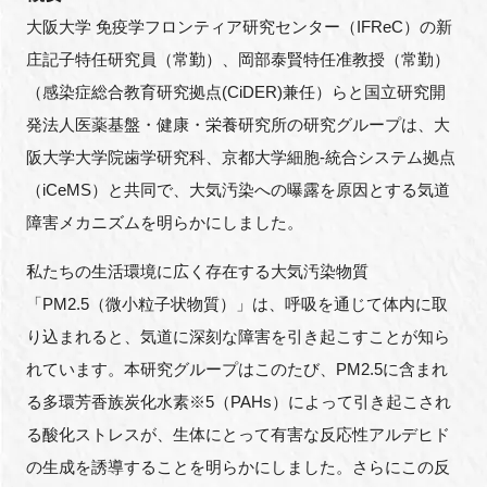
FAQ
大阪大学 免疫学フロンティア研究センター（IFReC）の新
庄記子特任研究員（常勤）、岡部泰賢特任准教授（常勤）
イベントお知らせメール登録
（感染症総合教育研究拠点(CiDER)兼任）らと国立研究開
発法人医薬基盤・健康・栄養研究所の研究グループは、大
阪大学大学院歯学研究科、京都大学細胞-統合システム拠点
（iCeMS）と共同で、大気汚染への曝露を原因とする気道
障害メカニズムを明らかにしました。
私たちの生活環境に広く存在する大気汚染物質
「PM2.5（微小粒子状物質）」は、呼吸を通じて体内に取
り込まれると、気道に深刻な障害を引き起こすことが知ら
れています。本研究グループはこのたび、PM2.5に含まれ
る多環芳香族炭化水素※5（PAHs）によって引き起こされ
る酸化ストレスが、生体にとって有害な反応性アルデヒド
の生成を誘導することを明らかにしました。さらにこの反