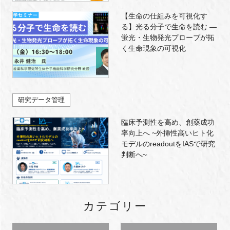
【生命の仕組みを可視化す
る】光る分子で生命を読む ―
蛍光・生物発光プローブが拓
く生命現象の可視化
研究データ管理
臨床予測性を高め、創薬成功
率向上へ ~外挿性高いヒト化
モデルのreadoutをIASで研究
判断へ~
カテゴリー