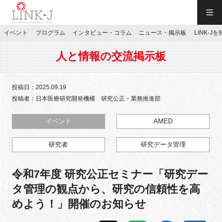
一般社団法人LINK-J／LINK-J
イベント
プログラム
インタビュー・コラム
ニュース・掲示板
LINK-J
JP
／
EN
人と情報の交流掲示板
投稿日：2025.09.19
投稿者：日本医療研究開発機構 研究公正・業務推進部
特別会員専用メニュー
イベント
AMED
研究者
研究データ管理
施設ご予約
令和7年度 研究公正セミナー「研究デー
お問い合わせ
タ管理の観点から、研究の信頼性を高
めよう！」開催のお知らせ
マイページ