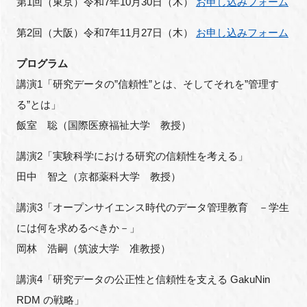
第1回（東京）令和7年10月30日（木）
お申し込みフォーム
第2回（大阪）令和7年11月27日（木）
お申し込みフォーム
プログラム
講演1「研究データの”信頼性”とは、そしてそれを”管理す
る”とは」
飯室 聡（国際医療福祉大学 教授）
講演2「実験科学における研究の信頼性を考える」
田中 智之（京都薬科大学 教授）
講演3「オープンサイエンス時代のデータ管理教育 －学生
には何を求めるべきか－」
岡林 浩嗣（筑波大学 准教授）
講演4「研究データの公正性と信頼性を支える GakuNin
RDM の戦略」