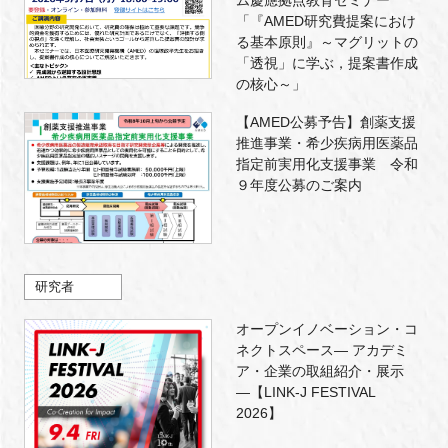
「『AMED研究費提案におけ
る基本原則』～マグリットの
「透視」に学ぶ，提案書作成
の核心～」
【AMED公募予告】創薬支援
推進事業・希少疾病用医薬品
指定前実用化支援事業 令和
９年度公募のご案内
研究者
オープンイノベーション・コ
ネクトスペース― アカデミ
ア・企業の取組紹介・展示
―【LINK-J FESTIVAL
2026】