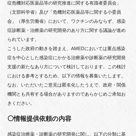
症危機対応医薬品等の研究推進に関する有識者委員会」
FAQ
（文部科学省）及び「危機対応医薬品等に関する小委員
会」（厚生労働省）において、ワクチンのみならず、感染
イベントお知らせメール登録
症診断薬・治療薬の研究開発のあり方に関する議論が進め
られています。
こうした政府の動きを踏まえ、AMEDにおいては重点感染
症を中心とした感染症にかかる治療薬や診断薬の研究開発
支援の新たなあり方について検討しております。この検討
における参考とするため、以下の情報を募集いたします。
なお、いただいたご意見は匿名化したうえで、政府・関係
機関とも共有する場合がありますのであらかじめご承知お
きください。
⚪情報提供依頼の内容
感染症治療薬・診断薬の研究開発に関し、以下の分類に基