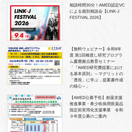
相談時間30分！AMED認定VC
による個別相談会【LINK-J
FESTIVAL 2026】
【無料ウェビナー】令和8年
度 第1回橋渡し研究プログラ
ム慶應拠点教育セミナー
「『AMED研究費提案におけ
る基本原則』～マグリットの
「透視」に学ぶ，提案書作成
の核心～」
【AMED公募予告】創薬支援
推進事業・希少疾病用医薬品
指定前実用化支援事業 令和
９年度公募のご案内