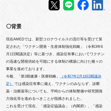
新規登録
イベント
⚪背景
プログラム
現在AMEDでは、新型コロナウイルスの流行等を受けて策
定された「ワクチン開発・生産体制強化戦略」（令和3年6
インタビュー・コラム
月1日閣議決定）等に基づき、感染症有事においてワクチン
の迅速な開発供給を可能にする体制の構築に向けた種々の
ニュース・掲示板
事業を進めております。
LINK-Jを知る
今般、「第3期健康・医療戦略」
（令和7年2月18日閣議決
定）
では感染症有事に備え、ワクチンのみならず、診断
特別会員
薬・治療薬等についても、平時からの体制整備や研究開発
力強化等を進めるべきことが指摘されました。
施設・アクセス
これを受けて現在、「感染症協議会」（内閣府）、「感染