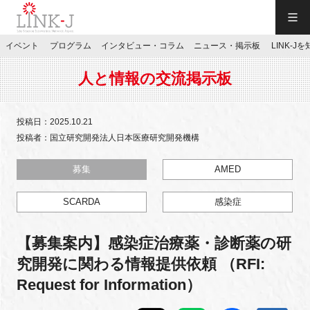
一般社団法人LINK-J／LINK-J
イベント
プログラム
インタビュー・コラム
ニュース・掲示板
LINK-J
JP
／
EN
人と情報の交流掲示板
投稿日：2025.10.21
投稿者：国立研究開発法人日本医療研究開発機構
特別会員専用メニュー
募集
AMED
SCARDA
感染症
施設ご予約
【募集案内】感染症治療薬・診断薬の研
お問い合わせ
究開発に関わる情報提供依頼 （RFI:
Request for Information）
マイページ