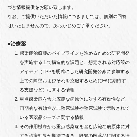
づき情報提供をお願い致します。
なお、ご提供いただいた情報につきましては、個別の回答
はいたしませんので、あらかじめご了承ください。
閉じる
■治療薬
感染症治療薬のパイプラインを進めるための研究開発
を実施する上で構造的な課題と、想定される対応策の
アイデア（TPPを明確にした研究開発公募に参加する
上での障壁およびそれを克服するためにFAに期待す
る支援など）に関する情報
重点感染症を含む広範な病原体に対する有効性など、
画期的な有効性が非臨床試験や臨床試験で示唆されて
いる医薬品シーズに関する情報
その作用機序から重点感染症を含む広範な病原体に対
する治療効果が期待できる、既知の医薬品に関する情