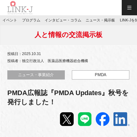
一般社団法人LINK-J／LINK-J
イベント
プログラム
インタビュー・コラム
ニュース・掲示板
LINK-J
JP
／
EN
人と情報の交流掲示板
投稿日：2025.10.31
投稿者：独立行政法人 医薬品医療機器総合機構
特別会員専用メニュー
ニュース・事業紹介
PMDA
PMDA広報誌『PMDA Updates』秋号を
施設ご予約
発行しました！
お問い合わせ
マイページ