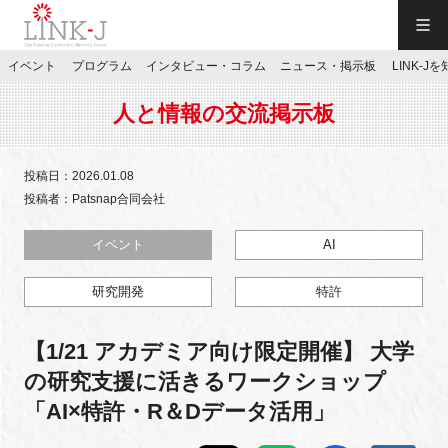
一般社団法人LINK-J／LINK-J
イベント
プログラム
インタビュー・コラム
ニュース・掲示板
LINK-J
JP
／
EN
人と情報の交流掲示板
投稿日：2026.01.08
投稿者：Patsnap合同会社
特別会員専用メニュー
イベント
AI
研究開発
特許
施設ご予約
【1/21 アカデミア向け限定開催】 大学
お問い合わせ
の研究支援に活きるワークショップ
「AI×特許・R＆Dデータ活用」
マイページ