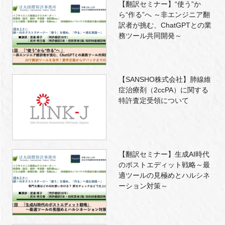
【翻訳セミナー】“使う”か
ら“作る”へ ～非エンジニア翻
訳者が挑む、ChatGPTとの業
務ツール共同開発～
【SANSHO株式会社】肺線維
症治療剤（2ccPA）に関する
特許査定受領について
【翻訳セミナー】生成AI時代
のポストエディット戦略～最
適ツールの見極めとハルシネ
ーション対策～