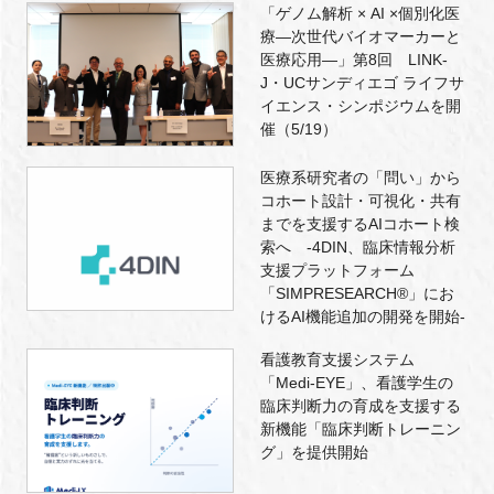
「ゲノム解析 × AI ×個別化医
療―次世代バイオマーカーと
医療応用―」第8回 LINK-
J・UCサンディエゴ ライフサ
イエンス・シンポジウムを開
催（5/19）
医療系研究者の「問い」から
コホート設計・可視化・共有
までを支援するAIコホート検
索へ -4DIN、臨床情報分析
支援プラットフォーム
「SIMPRESEARCH®」にお
けるAI機能追加の開発を開始-
看護教育支援システム
「Medi-EYE」、看護学生の
臨床判断力の育成を支援する
新機能「臨床判断トレーニン
グ」を提供開始