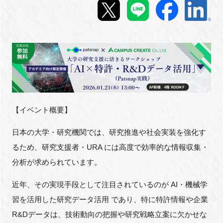
新規登録
イベント
プログラム
インタビュー・コラム
【イベント概要】
ニュース・掲示板
日本の大学・研究機関では、研究推進や社会実装を強化す
るため、研究支援者・URA には高度で効率的な情報収集・
LINK-Jを知る
分析が求められています。
特別会員
近年、その実現手段として注目されているのが AI・機械学
習を活用した研究データ活用 であり、特に特許情報や企業
施設・アクセス
R&Dデータは、技術動向の把握や研究戦略立案に欠かせな