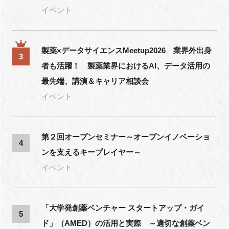
イベント
製薬×データサイエンスMeetup2026 業界外出身
3
者も活躍！ 製薬業界におけるAI、データ活用の
最先端、講演＆キャリア相談会
イベント
第２回オープンセミナー～オープンイノベーショ
4
ンを支えるキープレイヤー～
イベント
「大学発創薬ベンチャー スタートアップ・ガイ
5
ド」（AMED）の活用と実際 ～適切な創薬ベン