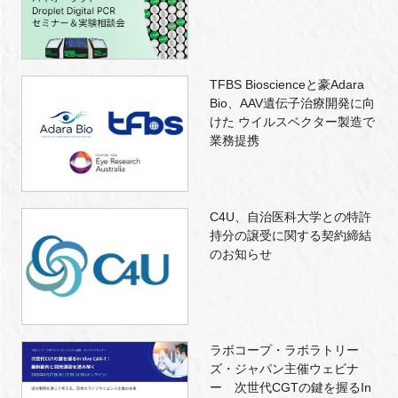
TFBS Bioscienceと豪Adara
Bio、AAV遺伝子治療開発に向
けた ウイルスベクター製造で
業務提携
C4U、自治医科大学との特許
持分の譲受に関する契約締結
のお知らせ
ラボコープ・ラボラトリー
ズ・ジャパン主催ウェビナ
ー 次世代CGTの鍵を握るIn