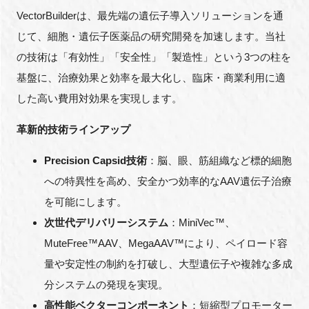
VectorBuilderは、最先端の遺伝子導入ソリューションを通
新規登録
じて、細胞・遺伝子医薬品の研究開発を加速します。当社
の技術は「有効性」「安全性」「製造性」という3つの柱を
イベント
基盤に、治療効果と効率を最大化し、臨床・商業利用に適
した高い費用対効果を実現します。
プログラム
革新的技術ラインアップ
インタビュー・コラム
Precision Capsid技術
：脳、眼、筋組織など標的細胞
ニュース・掲示板
への特異性を高め、安全かつ効率的なAAV遺伝子治療
を可能にします。
LINK-Jを知る
次世代デリバリーシステム
：MiniVec™、
MuteFree™AAV、MegaAAV™により、ペイロード容
特別会員
量や安定性の制約を打破し、大型遺伝子や複雑な多成
施設・アクセス
分システムの発現を実現。
高性能ベクターコンポーネント
：短縮型プロモーター