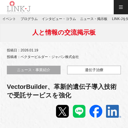
一般社団法人LINK-J／LINK-J
イベント
プログラム
インタビュー・コラム
ニュース・掲示板
LINK-J
JP
／
EN
人と情報の交流掲示板
投稿日：2026.01.19
投稿者：ベクタービルダー・ジャパン株式会社
特別会員専用メニュー
ニュース・事業紹介
遺伝子治療
VectorBuilder、革新的遺伝子導入技術
施設ご予約
で受託サービスを強化
お問い合わせ
マイページ