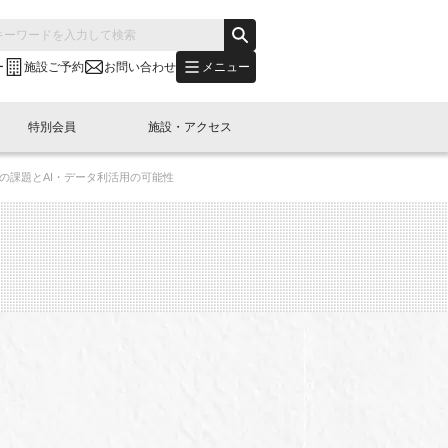
メニュー
ー
施設ご予約
お問い合わせ
特別会員
施設・アクセス
の課題とAI・データ利活用の可能性
's "LINK-BioBAY TOKYO"？
s LINK-J WEST
申し込み
ご予約
(News Letter)
特別会員開催
ニュース・事業紹介
内容
橋コラム
出展・参加
イベント
B日本橋エリアについて