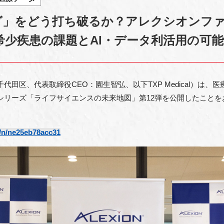
ラグ」をどう打ち破るか？アレクシオンフ
希少疾患の課題とAI・データ利活用の可能
京都千代田区、代表取締役CEO：園生智弘、以下TXP Medical）は、
にて、座談会シリーズ「ライフサイエンスの未来地図」第12弾を公開したこ
b/n/ne25eb78acc31