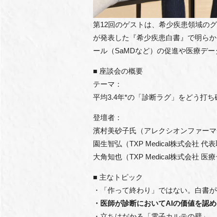
第12回のゲストは、希少疾患領域のグ
が発表した『希少疾患白書』で明らか
ール（SaMDなど）の促進や医療デ
■ 座談会の概要
テーマ：
平均3.4年*の「診断ラグ」をどう
登壇者：
濱村美砂子氏（アレクシオンファーマ
園生智弘（TXP Medical株式会社 代
大角知也（TXP Medical株式会社 医療
■ 主なトピック
・「作って終わり」ではない。白書が
・医師が診断においてAIの価値を認め
・立ちはだかる「電子カルテの壁」。