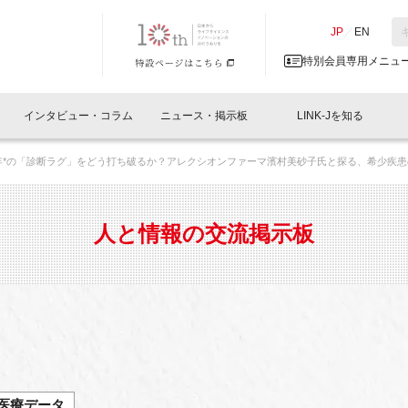
NK-J／LINK-J
JP
／
EN
特別会員専用メニュ
インタビュー・コラム
ニュース・掲示板
LINK-Jを知る
4年*の「診断ラグ」をどう打ち破るか？アレクシオンファーマ濱村美砂子氏と探る、希少疾患
イベントレポート一覧
人と情報の交流掲示板一覧
What's "UNIKORN"？
Why in Nihonbashi
特別会員について
オフィス・ラボ
What
What’
入会
施設
会員開催
スリリース
ベンチャーインタビュー
LINK-J主催・共催
会員プレスリリース
会報誌 
サポーター紹介
事業
人と情報の交流掲示板
閉じる
・参加
関連
サポーターコラム
LINK-J協賛・協力
募集
日本
パンフレット
GT
ページ
ント告知
医療データ