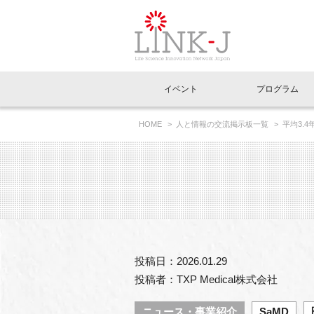
一般社団法人LI
イベント
プログラム
FAQ
イベントお知らせメール登録
HOME
人と情報の交流掲示板一覧
平均3.
イベント一覧
インタビュー・コラム一覧
ニュース一覧
Out of Box相談室
理事長挨拶
特別会員一覧
ラウンジ・会議室
LINK-J主催・共催
スペシャルインタビュー
トピック
特別
プレ
国内外連携
専用メニューはこちら
アクセス
LINK-J協賛・協力
連載コラム
メディア情報
出展
海外
組織概要
過去イベント
事務局だより
アクセラレーション
マイ
イベ
投稿日：2026.01.29
協賛・協力
施設
投稿者：TXP Medical株式会社
ニュース・事業紹介
SaMD