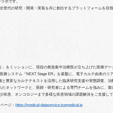
ンラボです。
次世代の研究・開発・実装を共に創出するプラットフォームを目
で命を救う」をミッションに、現役の救急集中治療医が立ち上げた医療
療システム『NEXT Stage ER』を基盤に、電子カルテ由来の
査値と豊富なカルテテキストを活用した臨床研究支援や実態調査、
されたネットワークと、医師・研究者による専門チームを強みに、製
少疾患、オンコロジーまで多様な疾患領域の課題解決をご支援し
ームページ：
https://medical-dataservice.txpmedical.jp