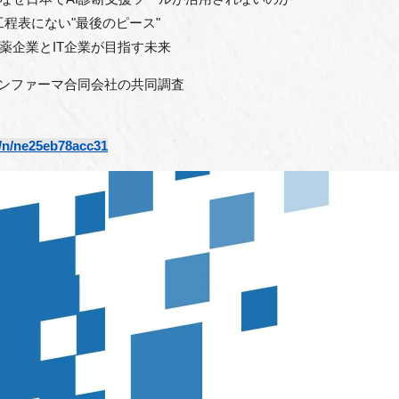
程表にない"最後のピース"
薬企業とIT企業が目指す未来
オンファーマ合同会社の共同調査
b/n/ne25eb78acc31