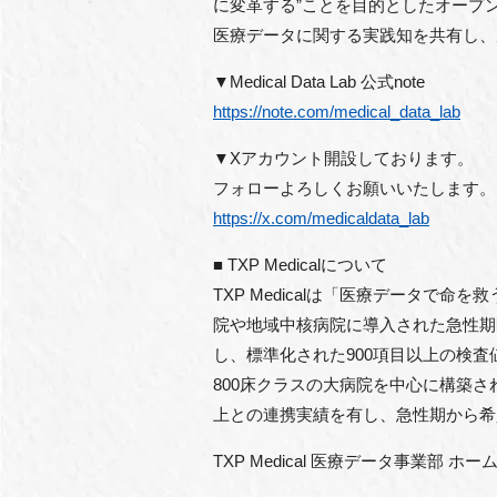
に変革する”ことを目的としたオープ
医療データに関する実践知を共有し、
▼Medical Data Lab 公式note
https://note.com/medical_data_lab
▼Xアカウント開設しております。
フォローよろしくお願いいたします。
https://x.com/medicaldata_lab
■ TXP Medicalについて
TXP Medicalは「医療データ
院や地域中核病院に導入された急性期医
し、標準化された900項目以上の検
800床クラスの大病院を中心に構築
上との連携実績を有し、急性期から希
TXP Medical 医療データ事業部 ホ