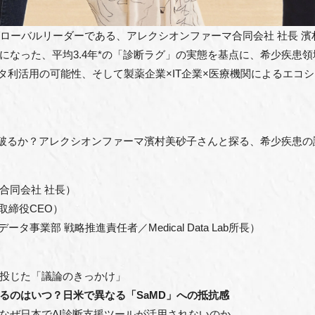
ローバルリーダーである、アレクシオンファーマ合同会社 社長 濱村
になった、平均3.4年*の「診断ラグ」の実態を基点に、希少疾患領
ータ利活用の可能性、そして製薬企業×IT企業×医療機関によるエコ
打ち破るか？アレクシオンファーマ濱村美砂子さんと探る、希少疾患の
合同会社 社長）
表取締役CEO）
データ事業部 戦略推進責任者／Medical Data Lab所長）
投じた「議論のきっかけ」
るのはいつ？日米で異なる「SaMD」への抵抗感
なぜ日本でAI診断支援ツールが活用されないのか