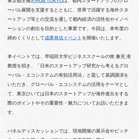
東京都主催
X-HUB TOKYO
は、都内スタートアップのグロ
FAQ
ーバル展開を支援するとともに、世界で活躍する海外スタ
ートアップ等との交流を通して都内経済の活性化やイノベ
イベントお知らせメール登録
ーションの創出を目的とした事業です。今回は、本年度の
締めくくりとして
成果発信イベント
を開催いたします。
本イベントでは、早稲田大学ビジネススクールの牧 兼充 准
教授を招き、「日米のスタートアップ研究から考えるグロ
ーバル・エコシステムの有効活用法」と題して基調講演を
いただき、グローバル・エコシステムの活用をテーマとし
て、東京ひいては日本のスタートアップが海外進出をする
際のポイントやその重要性・魅力についてお話いただきま
す。
パネルディスカッションでは、現地開催の展示会やピッチ