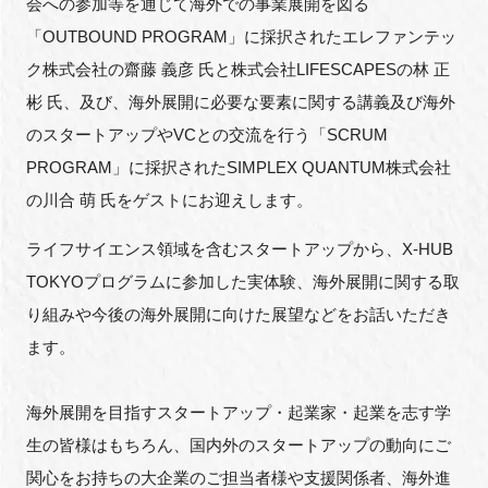
会への参加等を通じて海外での事業展開を図る
「
OUTBOUND PROGRAM
」に採択されたエレファンテッ
ク株式会社の齋藤 義彦 氏と株式会社
LIFESCAPES
の林 正
閉じる
彬 氏、及び、海外展開に必要な要素に関する講義及び海外
のスタートアップや
VC
との交流を行う「
SCRUM
PROGRAM
」に採択された
SIMPLEX QUANTUM
株式会社
の川合 萌 氏をゲストにお迎えします。
ライフサイエンス領域を含むスタートアップから、
X-HUB
TOKYO
プログラムに参加した実体験、海外展開に関する取
り組みや今後の海外展開に向けた展望などをお話いただき
ます。
海外展開を目指すスタートアップ・起業家・起業を志す学
生の皆様はもちろん、国内外のスタートアップの動向にご
関心をお持ちの大企業のご担当者様や支援関係者、海外進