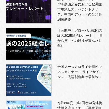
バル製薬業界における肥満症
市場急拡大、パテントクリ
フ、中国発アセットの台頭を
網羅解説
【公開中】グローバル臨床試
験の2025総括レポート｜「量
から質」への転換が進んだ1
年に
米国ノースカロライナ州ビジ
ネスセミナー ～ライフサイエ
ンス・先端製造業の最前線～
令和8年度 第1回産学官連携
情報交流セミナー「再生医療