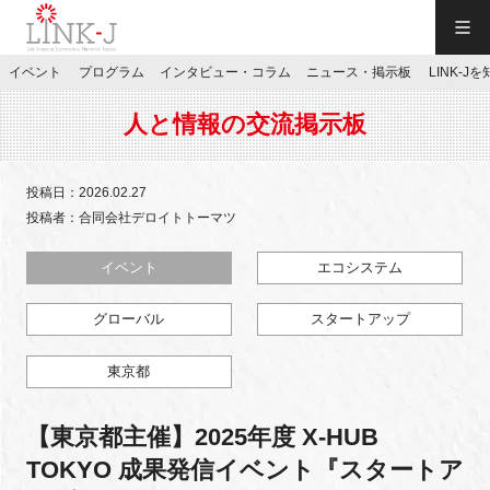
一般社団法人LINK-J／LINK-J
イベント
プログラム
インタビュー・コラム
ニュース・掲示板
LINK-J
JP
／
EN
人と情報の交流掲示板
投稿日：2026.02.27
投稿者：合同会社デロイトトーマツ
特別会員専用メニュー
イベント
エコシステム
グローバル
スタートアップ
施設ご予約
東京都
お問い合わせ
【東京都主催】2025年度 X-HUB
マイページ
TOKYO 成果発信イベント『スタートア