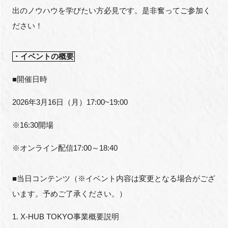
出のノウハウを学びたい方必見です。是非奮ってご参加く
ださい！
・イベントの概要
■開催日時
2026
年
3
月
16
日（月）
17:00~19:00
※
16:30
開場
※オンライン配信
17:00
～
18:40
■当日コンテンツ（※イベント内容は変更となる場合がござ
います。予めご了承ください。）
1. X-HUB TOKYO
事業概要説明