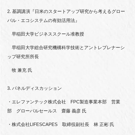
2.
基調講演『日米のスタートアップ研究から考えるグロー
バル・エコシステムの有効活用法』
早稲田大学ビジネススクール准教授
早稲田大学総合研究機構科学技術とアントレプレナーシ
ップ研究所所長
牧 兼充 氏
3.
パネルディスカッション
・エレファンテック株式会社
FPC
製造事業本部 営業
部 グローバルセールス 齋藤 義彦 氏
・株式会社
LIFESCAPES
取締役副社長 林 正彬 氏