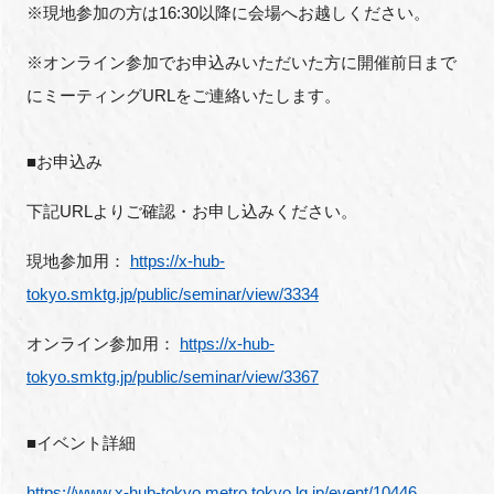
※現地参加の方は
16:30
以降に会場へお越しください。
※オンライン参加でお申込みいただいた方に開催前日まで
にミーティング
URL
をご連絡いたします。
■お申込み
下記
URL
よりご確認・お申し込みください。
現地参加用：
https://x-hub-
tokyo.smktg.jp/public/seminar/view/3334
オンライン参加用：
https://x-hub-
tokyo.smktg.jp/public/seminar/view/3367
■イベント詳細
https://www.x-hub-tokyo.metro.tokyo.lg.jp/event/10446