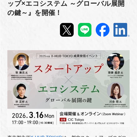
ップ×エコシステム ～グローバル展開
新規登録
の鍵～』を開催！
イベント
プログラム
インタビュー・コラム
ニュース・掲示板
LINK-Jを知る
特別会員
施設・アクセス