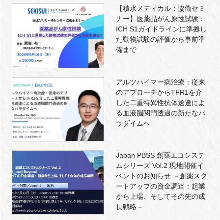
【積水メディカル：協働セミ
ナー】医薬品がん原性試験：
ICH S1ガイドラインに準拠し
た動物試験の評価から事前準
備まで
アルツハイマー病治療：従来
のアプローチからTFR1を介
した二重特異性抗体送達によ
る血液脳関門透過の新たなパ
ラダイムへ
Japan PBSS 創薬エコシステ
ムシリーズ Vol.2 現地開催イ
ベントのお知らせ －創薬スタ
ートアップの資金調達：起業
から上場、そしてその先の成
長戦略－