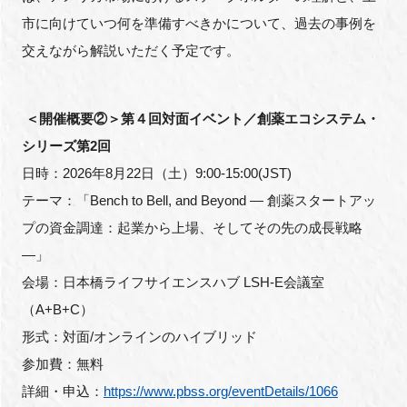
市に向けていつ何を準備すべきかについて、過去の事例を
交えながら解説いただく予定です。
＜開催概要②＞第４回対面イベント／創薬エコシステム・
シリーズ第2回
日時：2026年8月22日（土）9:00-15:00(JST)
テーマ：「Bench to Bell, and Beyond ― 創薬スタートアッ
プの資金調達：起業から上場、そしてその先の成長戦略
―」
会場：日本橋ライフサイエンスハブ LSH-E会議室
（A+B+C）
形式：対面/オンラインのハイブリッド
参加費：無料
詳細・申込：
https://www.pbss.org/eventDetails/1066