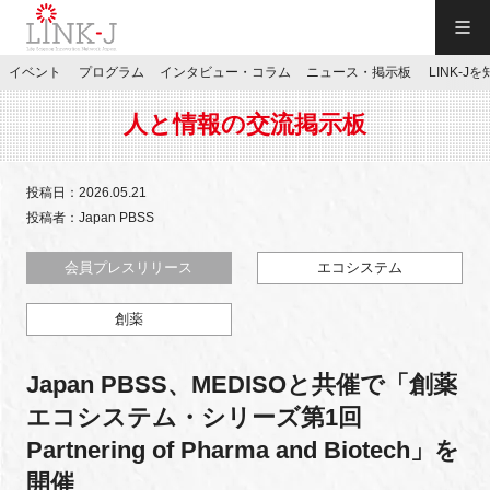
一般社団法人LINK-J／LINK-J
イベント
プログラム
インタビュー・コラム
ニュース・掲示板
LINK-J
JP
／
EN
人と情報の交流掲示板
投稿日：2026.05.21
投稿者：Japan PBSS
特別会員専用メニュー
会員プレスリリース
エコシステム
創薬
施設ご予約
Japan PBSS、MEDISOと共催で「創薬
お問い合わせ
エコシステム・シリーズ第1回
Partnering of Pharma and Biotech」を
マイページ
開催