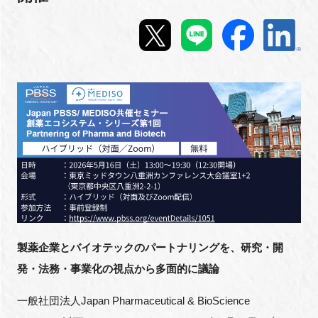
新規登録
イベント
プログラム
インタビュー・コラム
ニュース・掲示板
LINK-Jを知る
製薬企業とバイオテックのパートナリングを、研究・開
特別会員
発・法務・事業化の視点から多面的に議論
施設・アクセス
一般社団法人Japan Pharmaceutical & BioScience