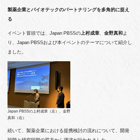
製薬企業とバイオテックのパートナリングを多角的に捉え
る
イベント冒頭では、Japan PBSSの
上村成章
、
金野真和
よ
り、Japan PBSSおよび本イベントのテーマについて紹介し
ました。
Japan PBSSの上村成章（左）、金野
真和（右）
続いて、製薬企業における提携検討の流れについて、開発
段階と研究段階の双方から講演が行われました。