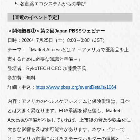
各創薬エコシステムからの学び
【直近のイベント予定】
＜開催概要①＞第２回Japan PBSSウェビナー
日時：2026年7月25日（土）8:00～9:00（JST）
テーマ：「Market Accessとは？ ～アメリカで医薬品を上
市するために必要な知識と準備～」
登壇者：RykoTECH CEO 加藤愛子氏
参加費：無料
詳細・申込：
https://www.pbss.org/eventDetails/1064
内容：アメリカのヘルスケアシステムと保険償還は、日本
とは大きく異なります。FDA承認を得た後も、Market
Accessの準備が不足していれば、上市後の普及や収益化に
大きな影響を及ぼす可能性があります。本ウェビナーで
は、アメリカ市場におけるステークホルダーの理解と、上