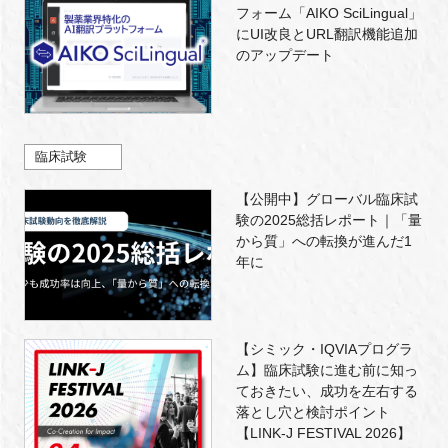
フォーム「AIKO SciLingual」
にUI改良とURL翻訳機能追加
のアップデート
臨床試験
【公開中】グローバル臨床試
験の2025総括レポート｜「量
から質」への転換が進んだ1
年に
【シミック・IQVIAプログラ
ム】臨床試験に進む前に知っ
ておきたい、成功を左右する
落とし穴と検討ポイント
【LINK-J FESTIVAL 2026】