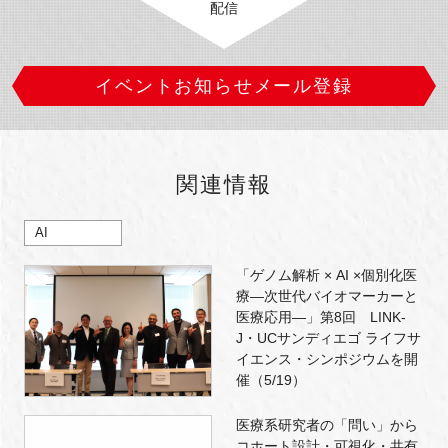
配信
イベントお知らせメール登録
関連情報
AI
「ゲノム解析 × AI ×個別化医
療―次世代バイオマーカーと
医療応用―」第8回 LINK-
J・UCサンディエゴ ライフサ
イエンス・シンポジウムを開
催（5/19）
医療系研究者の「問い」から
コホート設計・可視化・共有