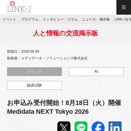
一般社団法人LINK-J／LINK-J
イベント
プログラム
インタビュー・コラム
ニュース・掲示板
LINK-J
JP
／
EN
人と情報の交流掲示板
投稿日：2026.06.09
投稿者：メディデータ・ソリューションズ株式会社
特別会員専用メニュー
イベント
AI
臨床試験
施設ご予約
お申込み受付開始！8月18日（火）開催
お問い合わせ
Medidata NEXT Tokyo 2026
マイページ