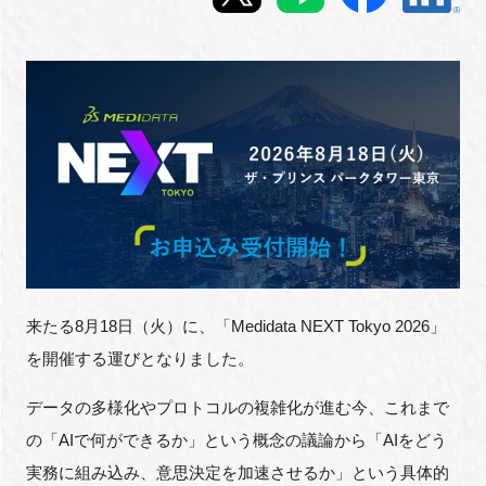
新規登録
イベント
プログラム
インタビュー・コラム
ニュース・掲示板
来たる8月18日（火）に、「Medidata NEXT Tokyo 2026」
LINK-Jを知る
を開催する運びとなりました。
特別会員
データの多様化やプロトコルの複雑化が進む今、これまで
の「AIで何ができるか」という概念の議論から「AIをどう
施設・アクセス
実務に組み込み、意思決定を加速させるか」という具体的