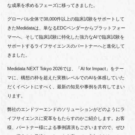
FAQ
な成果を求めるフェーズに移ってきました。
グローバル全体で38,000件以上の臨床試験をサポートして
イベントお知らせメール登録
きたMedidataは、単なるEDCベンダーからプラットフォー
マーへ、そして臨床試験に特化した強力なAIで臨床試験を
サポートするライフサイエンスのパートナーへと進化して
きました。
Medidata NEXT Tokyo 2026では、「AI for Impact」をテー
マに、構想の枠を超えた実務レベルでのAIを体感していた
だくイベントにすべく、最新の知見や事例を共有してまい
ります。
弊社のエンドツーエンドのソリューションがどのようにラ
イフサイエンスに変革をもたらすのかご紹介します。お客
様、パートナー様による事例講演もございますので、ぜひ