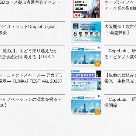
26 UCSDコース参加者選考会イベント
オープンイノベ
ア・企業の取組紹介・
オ・ラッドDroplet Digital
大阪開催！次世
談会
回 基盤技術】
「魔の川」をどう乗り越えたか ―
「CopeLab
新薬創出を考える【LINK-J
るエピゲノム変
ン・コネクトスペース― アカデミ
【生命の仕組み
LINK-J FESTIVAL 2026】
蛍光・生物発光
～イノベーションの源泉を探る～
「CopeLab
026】
温調節