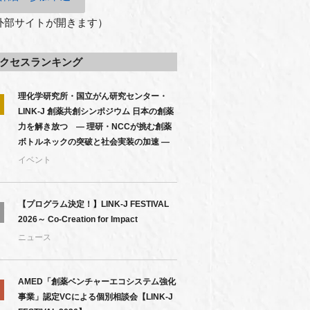
外部サイトが開きます）
クセスランキング
理化学研究所・国立がん研究センター・
LINK-J 創薬共創シンポジウム 日本の創薬
力を解き放つ ― 理研・NCCが挑む創薬
ボトルネックの突破と社会実装の加速 ―
イベント
【プログラム決定！】LINK-J FESTIVAL
2026～ Co-Creation for Impact
ニュース
AMED「創薬ベンチャーエコシステム強化
事業」認定VCによる個別相談会【LINK-J