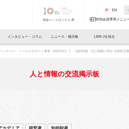
NK-J／LINK-J
JP
／
EN
特別会員専用メニュ
インタビュー・コラム
ニュース・掲示板
LINK-Jを知る
ベンチャー・トータルサポート事業（MEDISO）】「知財戦略・出口戦略に関する調査支
イベントレポート一覧
人と情報の交流掲示板一覧
What's "UNIKORN"？
Why in Nihonbashi
特別会員について
オフィス・ラボ
What
What’
入会
施設
会員開催
スリリース
ベンチャーインタビュー
LINK-J主催・共催
会員プレスリリース
会報誌 
サポーター紹介
事業
人と情報の交流掲示板
閉じる
・参加
関連
サポーターコラム
LINK-J協賛・協力
募集
日本
パンフレット
GT
ページ
ント告知
アカデミア
研究者
知的財産