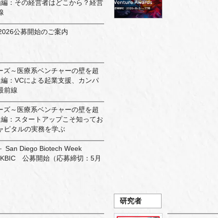
事業計画編：その経営者はどこから？経営
線
rds 2026公募開始のご案内
リーズ～医療系ベンチャーの壁を超
資金調達編：VCによる起業支援、カンパ
最前線
リーズ～医療系ベンチャーの壁を超
資金調達編：スタートアップこそ知ってお
ャピタルの実務を学ぶ
 － San Diego Biotech Week
ed by KBIC 公募開始（応募締切：5月
研究者