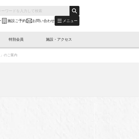
メニュー
ー
施設ご予約
お問い合わせ
特別会員
施設・アクセス
援」のご案内
's "LINK-BioBAY TOKYO"？
s LINK-J WEST
申し込み
ご予約
(News Letter)
特別会員開催
ニュース・事業紹介
内容
橋コラム
出展・参加
イベント
B日本橋エリアについて