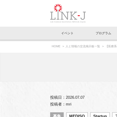
一般社団法人LI
イベント
プログラム
FAQ
イベントお知らせメール登録
HOME
人と情報の交流掲示板一覧
【医療系
イベント一覧
インタビュー・コラム一覧
ニュース一覧
Out of Box相談室
理事長挨拶
特別会員一覧
ラウンジ・会議室
LINK-J主催・共催
スペシャルインタビュー
トピック
特別
プレ
国内外連携
専用メニューはこちら
アクセス
LINK-J協賛・協力
連載コラム
メディア情報
出展
海外
組織概要
過去イベント
事務局だより
アクセラレーション
マイ
イベ
投稿日：2026.07.07
協賛・協力
施設
投稿者：mri
募集
MEDISO
Startup