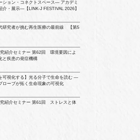
ーション・コネクトスペース― アカデミ
展示―【LINK-J FESTIVAL 2026】
代研究者が挑む再生医療の最前線 【第5
.」研究紹介セミナー 第62回 環境要因によ
化と疾患の発症機構
を可視化する】光る分子で生命を読む ―
プローブが拓く生命現象の可視化
.」研究紹介セミナー 第61回 ストレスと体