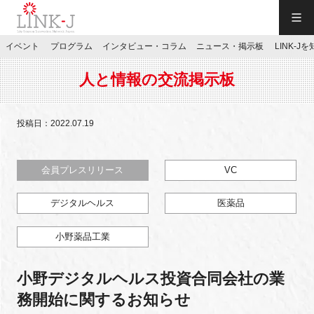
一般社団法人LINK-J／LINK-J
イベント
プログラム
インタビュー・コラム
ニュース・掲示板
LINK-J
JP
／
EN
人と情報の交流掲示板
投稿日：2022.07.19
特別会員専用メニュー
会員プレスリリース
VC
デジタルヘルス
医薬品
施設ご予約
小野薬品工業
お問い合わせ
小野デジタルヘルス投資合同会社の業
マイページ
務開始に関するお知らせ