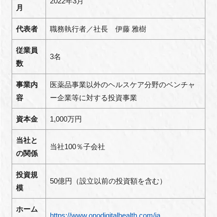
2022年3月
月
代表者
職務執行者／社長 伊藤 雅樹
従業員
3名
数
事業内
医薬品事業以外のヘルスケア分野のベンチャ
容
ー企業等に対する投資事業
資本金
1,000万円
当社と
当社100％子会社
の関係
投資規
50億円（設立以前の投資額を含む）
模
ホーム
https://www.onodigitalhealth.com/ja