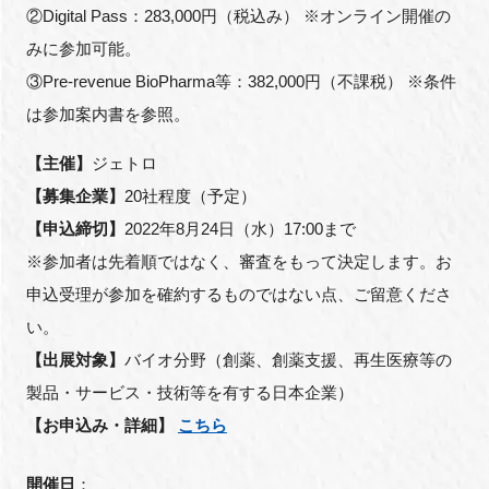
②
Digital Pass
：
283,000
円（税込み）
※
オンライン開催の
みに参加可能。
③
Pre-revenue BioPharma
等：
382,000
円（不課税）
※
条件
は参加案内書を参照。
【主催】
ジェトロ
【募集企業】
20社程度（予定）
【申込締切】
2022年8月24日（水）17:00まで
※
参加者は先着順ではなく、審査をもって決定します。お
申込受理が参加を確約するものではない点、ご留意くださ
い。
【出展対象】
バイオ分野（創薬、創薬支援、再生医療等の
製品・サービス・技術等を有する日本企業）
【お申込み・詳細】
こちら
開催日
：