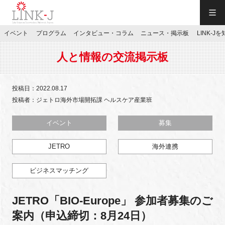
一般社団法人LINK-J／LINK-J
イベント
プログラム
インタビュー・コラム
ニュース・掲示板
LINK-J
JP
／
EN
人と情報の交流掲示板
投稿日：2022.08.17
投稿者：ジェトロ海外市場開拓課 ヘルスケア産業班
特別会員専用メニュー
イベント
募集
JETRO
海外連携
施設ご予約
ビジネスマッチング
お問い合わせ
JETRO「BIO-Europe」 参加者募集のご
マイページ
案内（申込締切：8月24日）