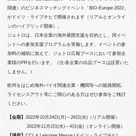
FAQ
関連）のビジネスマッチングイベント「
BIO-Europe 2022
」
がドイツ・ライプチヒで開催されます（リアルとオンライ
イベントお知らせメール登録
ンのハイブリッド開催）。
ジェトロは、日本企業の海外展開支援を目的とし、同イベ
ントへの参加支援プログラムを実施します。イベントの参
加料の補助に加えて、ジェトロ広報ブースにおいて参加企
業様の
PR
を行います。（注
:
各企業の出品ブースは設置いた
しません。）
欧州をはじめ海外バイオ関連企業・機関等への販路開拓、
ライセンスアウト等にご関心のある方はぜひ参加をご検討
ください。
【
会期】
2022
年
10
月
24
日
(
月
)
～
26
日
(
水
)
（リアル開催）
2022
年
11
月
2
日
(
水
)
～
4
日
(
金
)
（オンライン開催）
【場所】
CCL & Leipziger Messe (
ドイツ・ライプチヒ
)