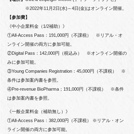
※
2022
年
11
月
2
日
(
水
)
～
4
日
(
金
)
はオンライン開催。
【参加費】
《中小企業料金（
1/2
補助）》
閉じる
①
All-Access Pass
：
191,000
円（不課税） ※リアル・オ
ンライン開催の両方に参加可能。
②
Digital Pass
：
142,000
円（税込み） ※オンライン開催の
みに参加可能。
③
Young Companies Registration
：
45,000
円（不課税） ※
条件は参加案内書を参照。
④
Pre-revenue BioPharma
；
191,000
円（不課税） ※条件
は参加案内書を参照。
《一般企業料金（補助無し）》
①
All-Access Pass
：
382,000
円（不課税）
※
リアル・オン
ライン開催の両方に参加可能。