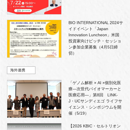
BIO INTERNATIONAL 2024サ
イドイベント「Japan
Innovation Luncheon」米国
投資家向けピッチ・セッショ
ン参加企業募集（4月5日締
切）
海外連携
「ゲノム解析 × AI ×個別化医
療―次世代バイオマーカーと
医療応用―」第8回 LINK-
J・UCサンディエゴ ライフサ
イエンス・シンポジウムを開
催（5/19）
【2026 KBIC・セルトリオン