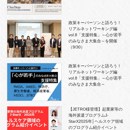
政策キーパーソンと語ろう！
リアルネットワーキング編
vol.8「支援特集」～心が若手
のみなさま大集合～を開催
（9/30）
政策キーパーソンと語ろう！
リアルネットワーキング編
vol.8「支援特集」～心が若手
のみなさま大集合～
【JETRO様登壇】起業家等の
海外派遣プログラムJ-
StarX2025年│ヘルスケア領域
のプログラム紹介イベント