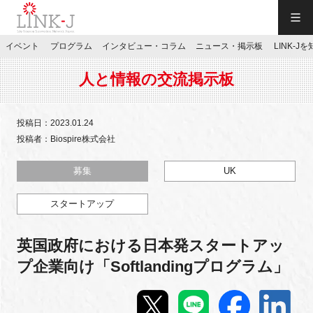
一般社団法人LINK-J／LINK-J
イベント
プログラム
インタビュー・コラム
ニュース・掲示板
LINK-J
JP
／
EN
人と情報の交流掲示板
投稿日：2023.01.24
投稿者：Biospire株式会社
特別会員専用メニュー
募集
UK
スタートアップ
施設ご予約
英国政府における日本発スタートアッ
お問い合わせ
プ企業向け「Softlandingプログラム」
マイページ