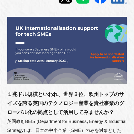
新規登録
イベント
プログラム
インタビュー・コラム
ニュース・掲示板
LINK-Jを知る
１兆ドル規模といわれ、世界３位、欧州トップのサ
イズを誇る英国のテクノロジー産業を貴社事業のグ
特別会員
ローバル化の拠点として活用してみませんか？
英国政府
BEIS
(Department for Business, Energy & Industrial
施設・アクセス
Strategy) は、日本の中小企業（SME）のみを対象とした