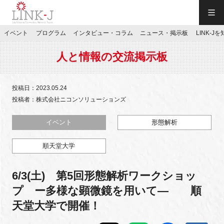
一般社団法人LINK-J／LINK-J
イベント
プログラム
インタビュー・コラム
ニュース・掲示板
LINK-J
JP
／
EN
人と情報の交流掲示板
投稿日：2023.05.24
投稿者：株式会社ニコンソリューションズ
特別会員専用メニュー
イベント
形態解析
順天堂大学
施設ご予約
6/3(土) 第5回形態解析ワークショッ
お問い合わせ
プ ー多様な顕微鏡を用いて― 順
天堂大学で開催！
マイページ