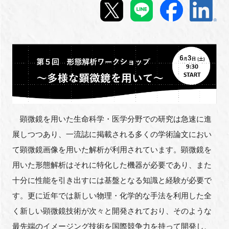
新規登録
イベント
プログラム
インタビュー・コラム
顕微鏡を用いた生命科学・医学分野での研究は急速に進
ニュース・掲示板
展しつつあり、一流誌に掲載される多くの学術論文におい
て顕微鏡画像を用いた解析が利用されています。顕微鏡を
LINK-Jを知る
用いた形態解析はそれに特化した機器が必要であり、また
十分に性能を引き出すには基盤となる知識と経験が必要で
特別会員
す。更に近年では新しい物理・化学的な手法を利用した全
施設・アクセス
く新しい顕微鏡技術が次々と開発されており、そのような
最先端のイメージング技術を国際競争力を持って開発し、