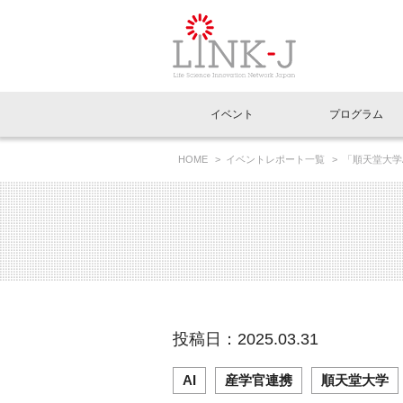
一般社団法人LI
イベント
プログラム
FAQ
イベントお知らせメール登録
HOME
イベントレポート一覧
「順天堂大学
イベント一覧
インタビュー・コラム一覧
ニュース一覧
Out of Box相談室
理事長挨拶
特別会員一覧
ラウンジ・会議室
LINK-J主催・共催
スペシャルインタビュー
トピック
特別
プレ
国内外連携
専用メニューはこちら
アクセス
LINK-J協賛・協力
連載コラム
メディア情報
出展
海外
組織概要
過去イベント
事務局だより
アクセラレーション
マイ
イベ
投稿日：2025.03.31
協賛・協力
施設
AI
産学官連携
順天堂大学