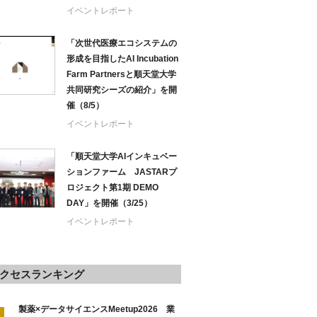
イベントレポート
「次世代医療エコシステムの
形成を目指したAI Incubation
Farm Partnersと順天堂大学
共同研究シーズの紹介」を開
催（8/5）
イベントレポート
「順天堂大学AIインキュベー
ションファーム JASTARプ
ロジェクト第1期 DEMO
DAY」を開催（3/25）
イベントレポート
クセスランキング
製薬×データサイエンスMeetup2026 業