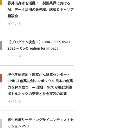
界外出身者も活躍！ 製薬業界における
AI、データ活用の最先端、講演＆キャリア
相談会
イベント
【プログラム決定！】LINK-J FESTIVAL
2026～ Co-Creation for Impact
ニュース
理化学研究所・国立がん研究センター・
LINK-J 創薬共創シンポジウム 日本の創薬
力を解き放つ ― 理研・NCCが挑む創薬
ボトルネックの突破と社会実装の加速 ―
イベント
再生医療リーディングサイエンティストセ
ッションVol.2