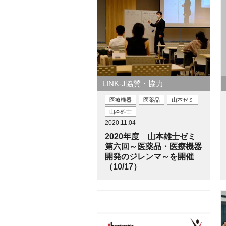
LINK-J協賛・協力
医療機器
医薬品
山本ゼミ
山本雄士
2020.11.04
2020年度 山本雄士ゼミ
第六回～医薬品・医療機器
開発のジレンマ～を開催
（10/17）