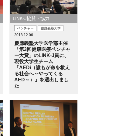
LINK-J協賛・協力
ベンチャー
慶應義塾大学
2018.12.06
慶應義塾大学医学部主催
「第3回健康医療ベンチャ
ー大賞」のLINK-J賞に、
現役大学生チーム
「AEDi（誰もが命を救え
る社会へ～やってくる
AED～）」を選出しまし
た