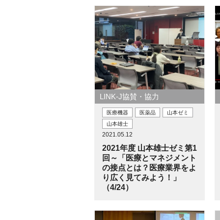
LINK-J協賛・協力
医療機器
医薬品
山本ゼミ
山本雄士
2021.05.12
2021年度 山本雄士ゼミ第1
回～「医療とマネジメント
の接点とは？医療業界をよ
り広く見てみよう！」
（4/24）