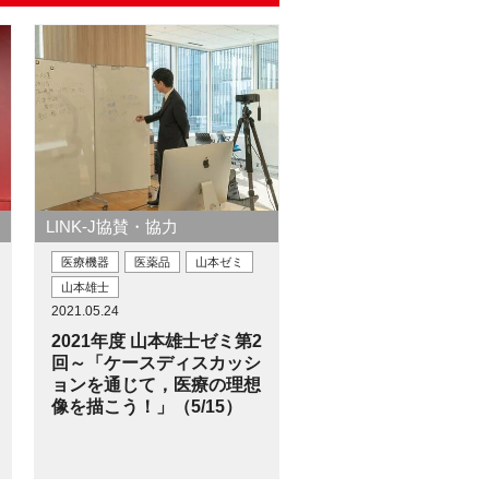
LINK-J協賛・協力
医療機器
医薬品
山本ゼミ
山本雄士
2021.05.24
2021年度 山本雄士ゼミ第2
回～「ケースディスカッシ
ョンを通じて，医療の理想
像を描こう！」（5/15）