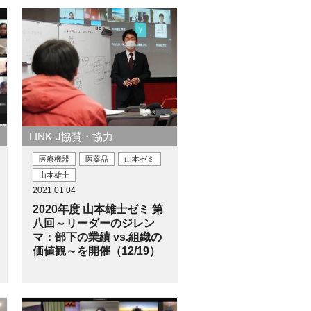
LINK-J協賛・協力
医療機器
医薬品
山本ゼミ
山本雄士
2021.01.04
2020年度 山本雄士ゼミ 第
八回～リーダーのジレン
マ：部下の業績 vs.組織の
価値観～を開催（12/19）