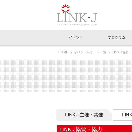
一般社団法人LI
イベント
プログラム
FAQ
イベントお知らせメール登録
HOME
イベントレポート一覧
LINK-J協賛
イベント一覧
インタビュー・コラム一覧
ニュース一覧
Out of Box相談室
理事長挨拶
特別会員一覧
ラウンジ・会議室
LINK-J主催・共催
スペシャルインタビュー
トピック
特別
プレ
国内外連携
専用メニューはこちら
アクセス
LINK-J協賛・協力
連載コラム
メディア情報
出展
海外
組織概要
過去イベント
事務局だより
アクセラレーション
マイ
イベ
協賛・協力
施設
LINK-J主催・共催
LI
LINK-J協賛・協力