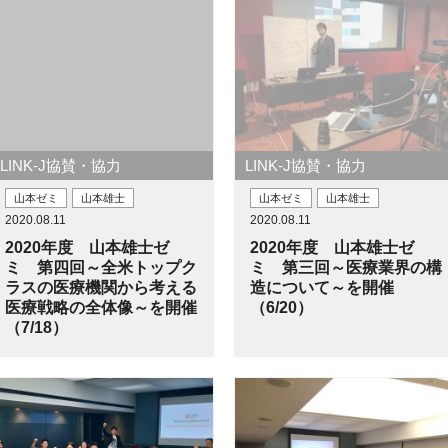
LINK-J協賛・協力
LINK-J協賛・協力
山本ゼミ
山本雄士
山本ゼミ
山本雄士
2020.08.11
2020.08.11
2020年度 山本雄士ゼ
2020年度 山本雄士ゼ
ミ 第四回～全米トップク
ミ 第三回～医療業界の構
ラスの医療機関から考える
造について～を開催
医療戦略の全体像～を開催
（6/20）
（7/18）