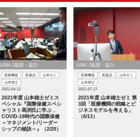
LINK-J協賛・協力
LINK-J協賛・協力
医療機器
医薬品
山本ゼミ
医療機器
医薬品
山本ゼミ
山本雄士
山本雄士
2022.04.12
2021.07.27
2021年度 山本雄士ゼミス
2021年度 山本雄士ゼミ 第
ペシャル『国際保健スペシ
3回「医療機関の戦略とビ
ャリスト馬渕氏に学ぶ，
ジネスモデルを考える」
COVID-19時代の国際保健
（6/13）
～マネジメント/リーダー
シップの秘訣～』（2/20）