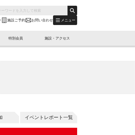
メニュー
ー
施設ご予約
お問い合わせ
特別会員
施設・アクセス
's "LINK-BioBAY TOKYO"？
s LINK-J WEST
申し込み
ご予約
(News Letter)
特別会員開催
ニュース・事業紹介
内容
橋コラム
出展・参加
イベント
B日本橋エリアについて
加
イベントレポート一覧