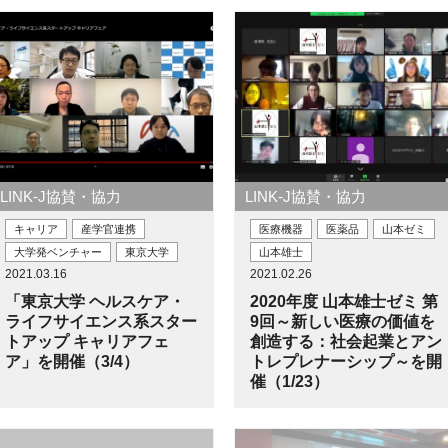
LINK-J協賛・協力
LINK-J協賛・協力
キャリア
産学官連携
医療機器
医薬品
山本ゼミ
大学発ベンチャー
東京大学
山本雄士
2021.03.16
2021.02.26
「東京大学 ヘルスケア・
2020年度 山本雄士ゼミ 第
ライフサイエンス系スター
9回～新しい医療の価値を
トアップ キャリアフェ
創造する：社会起業とアン
ア」を開催（3/4）
トレプレナーシップ～を開
催（1/23）