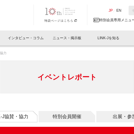
NK-J／LINK-J
JP
／
EN
特別会員専用メニュ
インタビュー・コラム
ニュース・掲示板
LINK-Jを知る
・協力
イベントレポート一覧
人と情報の交流掲示板一覧
What's "UNIKORN"？
Why in Nihonbashi
特別会員について
オフィス・ラボ
What
What’
入会
施設
会員開催
スリリース
ベンチャーインタビュー
LINK-J主催・共催
会員プレスリリース
会報誌 
サポーター紹介
事業
イベントレポート
閉じる
・参加
関連
サポーターコラム
LINK-J協賛・協力
募集
日本
パンフレット
GT
ページ
ント告知
NK-J協賛・協力
特別会員開催
出展・参