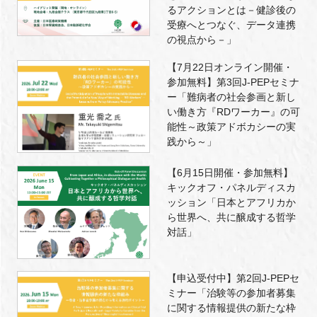
るアクションとは－健診後の
受療へとつなぐ、データ連携
の視点から－」
【7月22日オンライン開催・
参加無料】第3回J-PEPセミナ
ー「難病者の社会参画と新し
い働き方『RDワーカー』の可
能性～政策アドボカシーの実
践から～」
【6月15日開催・参加無料】
キックオフ・パネルディスカ
ッション「日本とアフリカか
ら世界へ、共に醸成する哲学
対話」
【申込受付中】第2回J-PEPセ
ミナー「治験等の参加者募集
に関する情報提供の新たな枠