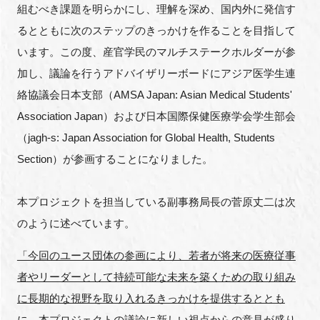
組むべき課題を明らかにし、理解を深め、国内外に発信す
FAQ
るとともに次のステップのきっかけを作ることを目指して
います。この度、産官学民のマルチステークホルダーが参
イベントお知らせメール登録
加し、議論を行うアドバイザリーボードにアジア医学生連
絡協議会日本支部（AMSA Japan: Asian Medical Students'
Association Japan）および日本国際保健医療学会学生部会
（jagh-s: Japan Association for Global Health, Students
Section）が参画することになりました。
本プロジェクトを担当している副事務局長の菅原丈二は次
のように述べています。
「今回のユース団体の参画により、若者が将来の医療従事
者やリーダーとして持続可能な未来を築くための取り組み
に長期的な視野を取り入れるきっかけを提供するととも
に、本プロジェクトの議論に新しい視点からの意見が盛り