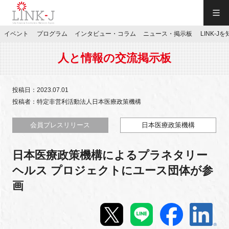
一般社団法人LINK-J／LINK-J
イベント
プログラム
インタビュー・コラム
ニュース・掲示板
LINK-J
JP
／
EN
人と情報の交流掲示板
投稿日：2023.07.01
投稿者：特定非営利活動法人日本医療政策機構
特別会員専用メニュー
会員プレスリリース
日本医療政策機構
日本医療政策機構によるプラネタリー
施設ご予約
ヘルス プロジェクトにユース団体が参
画
お問い合わせ
マイページ