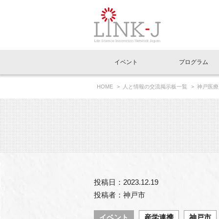
一般社団法人LI
イベント
プログラム
FAQ
イベントお知らせメール登録
HOME
人と情報の交流掲示板一覧
神戸医療
イベント一覧
インタビュー・コラム一覧
ニュース一覧
Out of Box相談室
理事長挨拶
特別会員一覧
ラウンジ・会議室
LINK-J主催・共催
スペシャルインタビュー
トピック
特別
プレ
国内外連携
専用メニューはこちら
アクセス
LINK-J協賛・協力
連載コラム
メディア情報
出展
海外
組織概要
過去イベント
事務局だより
アクセラレーション
マイ
イベ
投稿日：2023.12.19
協賛・協力
施設
投稿者：神戸市
イベント
産学連携
神戸市