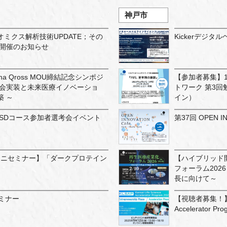
神戸市
ミクス解析技術UPDATE；その
Kickerデジタ
」開催のお知らせ
ima Qross MOU締結記念シンポジ
【参加者募集】1
社会実装と未来医療イノベーショ
トワーク 第3回
 ～
イン）
26 UCSDコース参加者選考会イベント
第37回 OPEN IN
Hubミニセミナー】「ダークプロテイン
【ハイブリッド
」
フォーラム202
長に向けて～
ミナー
【視聴者募集！】＜9/
Accelerator 