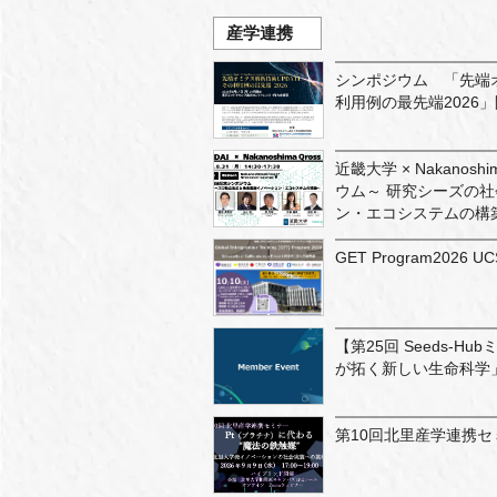
産学連携
シンポジウム 「先端オ
利用例の最先端2026
近畿大学 × Nakanosh
ウム～ 研究シーズの
ン・エコシステムの構築
GET Program20
【第25回 Seeds-
が拓く新しい生命科学
第10回北里産学連携セ