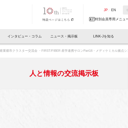
NK-J／LINK-J
JP
／
EN
特別会員専用メニュ
インタビュー・コラム
ニュース・掲示板
LINK-Jを知る
産業都市クラスター交流会 ・FIRST/FIBER 産学連携サロンPart16・メディケミカル拠点
イベントレポート一覧
人と情報の交流掲示板一覧
What's "UNIKORN"？
Why in Nihonbashi
特別会員について
オフィス・ラボ
What
What’
入会
施設
会員開催
スリリース
ベンチャーインタビュー
LINK-J主催・共催
会員プレスリリース
会報誌 
サポーター紹介
事業
人と情報の交流掲示板
閉じる
・参加
関連
サポーターコラム
LINK-J協賛・協力
募集
日本
パンフレット
GT
ページ
ント告知