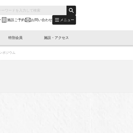
メニュー
ー
施設ご予約
お問い合わせ
特別会員
施設・アクセス
シンポジウム
's "LINK-BioBAY TOKYO"？
s LINK-J WEST
申し込み
ご予約
(News Letter)
特別会員開催
ニュース・事業紹介
内容
橋コラム
出展・参加
イベント
B日本橋エリアについて