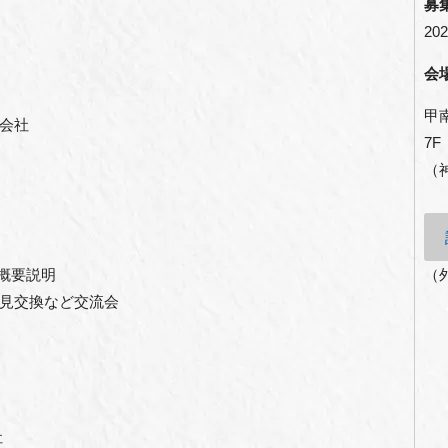
募
202
会
甲
会社
7
（
概要説明
（
見交換など交流会
社