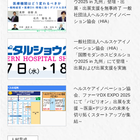
ウ2025 in 九州」登壇・出
展・出展支援を無事終了 一般
社団法人ヘルスケアイノベー
ション協会（HIA）
一般社団法人ヘルスケアイノ
ベーション協会（HIA）、
「国際モダンホスピタルショ
ウ2025 in 九州」にて登壇・
出展および出展支援を実施
ヘルスケアイノベーション協
会、ファーマDX EXPO 2025
にて「パビリオン」出展を支
援 ～医薬×デジタルの未来を
切り拓くスタートアップが集
結～
人材育成