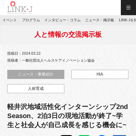
一般社団法人LINK-J／LINK-J
イベント
プログラム
インタビュー・コラム
ニュース・掲示板
LINK-J
JP
／
EN
人と情報の交流掲示板
投稿日：2024.03.22
投稿者：一般社団法人ヘルスケアイノベーション協会
特別会員専用メニュー
ニュース・事業紹介
HIA
人材育成
施設ご予約
軽井沢地域活性化インターンシップ2nd
お問い合わせ
Season、2泊3日の現地活動が終了~学
生と社会人が自己成長を感じる機会に~
マイページ