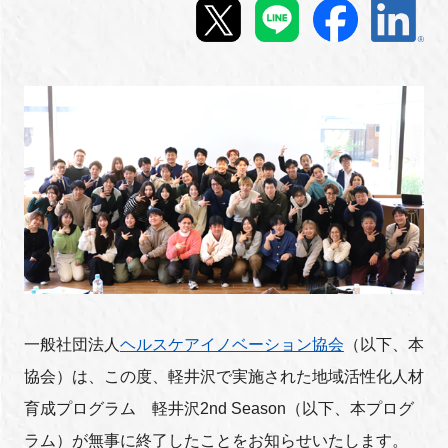
新規登録
イベント
プログラム
インタビュー・コラム
ニュース・掲示板
LINK-Jを知る
一般社団法人
ヘルスケアイノベーション協会
（以下、本
特別会員
協会）は、この度、軽井沢で実施された地域活性化人材
施設・アクセス
育成プログラム 軽井沢2nd Season（以下、本プログ
ラム）が無事に終了したことをお知らせいたします。