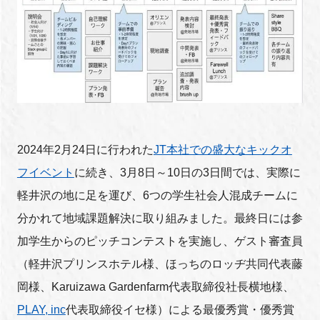
2024年2月24日に行われた
JT本社での盛大なキックオ
フイベント
に続き、3月8日～10日の3日間では、実際に
軽井沢の地に足を運び、6つの学生社会人混成チームに
分かれて地域課題解決に取り組みました。最終日には参
加学生からのピッチコンテストを実施し、ゲスト審査員
（軽井沢プリンスホテル様、ほっちのロッヂ共同代表藤
岡様、Karuizawa Gardenfarm代表取締役社長横地様、
PLAY, inc
代表取締役イセ様）による最優秀賞・優秀賞