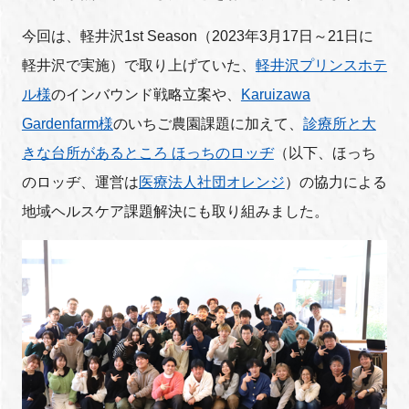
FAQ
今回は、軽井沢1st Season（2023年3月17日～21日に
軽井沢で実施）で取り上げていた、
軽井沢プリンスホテ
イベントお知らせメール登録
ル様
のインバウンド戦略立案や、
Karuizawa
Gardenfarm様
のいちご農園課題に加えて、
診療所と大
きな台所があるところ ほっちのロッヂ
（以下、ほっち
のロッヂ、運営は
医療法人社団オレンジ
）の協力による
地域ヘルスケア課題解決にも取り組みました。