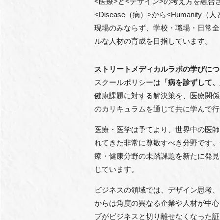
<医療>と<デザイン>の考え方を融
<Disease（病）>から<Human
現場のみならず、学校・職場・日常全
ルな人材の育成を目指しています。
ストリートメディカルラボの学びにつ
スクールポリシーは
「病を診ずして、
健康課題に対する解決策を、医療関係
のカリキュラムを通じて共に学んで行
医療・医学は予てより、世界中の医師
れてきた非常に尊敬すべき分野です。
療・健康分野の未踏課題を新たに発見
じています。
ビジネスの領域では、デザイン思考、U
からは角度の異なる企業や人材が中心
ブがビジネスと切り離せなくなった証