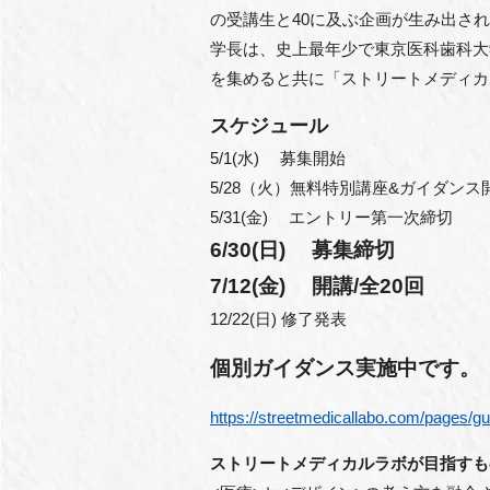
の受講生と40に及ぶ企画が生み出さ
学長は、史上最年少で東京医科歯科大
を集めると共に「ストリートメディカ
スケジュール
5/1(水) 募集開始
5/28（火）無料特別講座&ガイダン
5/31(金) エントリー第一次締切
6/30(日) 募集締切
7/12(金) 開講/全20回
12/22(日) 修了発表
個別ガイダンス実施中です。
https://streetmedicallabo.com/pages/g
ストリートメディカルラボが目指すも