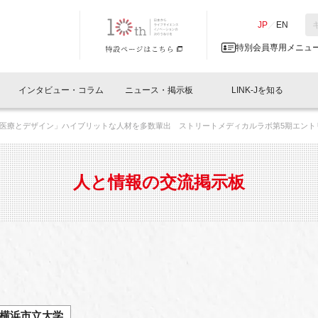
NK-J／LINK-J
JP
／
EN
特別会員専用メニュ
インタビュー・コラム
ニュース・掲示板
LINK-Jを知る
医療とデザイン」ハイブリットな人材を多数輩出 ストリートメディカルラボ第5期エント
イベントレポート一覧
人と情報の交流掲示板一覧
What's "UNIKORN"？
Why in Nihonbashi
特別会員について
オフィス・ラボ
What
What’
入会
施設
会員開催
スリリース
ベンチャーインタビュー
LINK-J主催・共催
会員プレスリリース
会報誌 
サポーター紹介
事業
人と情報の交流掲示板
閉じる
・参加
関連
サポーターコラム
LINK-J協賛・協力
募集
日本
パンフレット
GT
ページ
ント告知
横浜市立大学