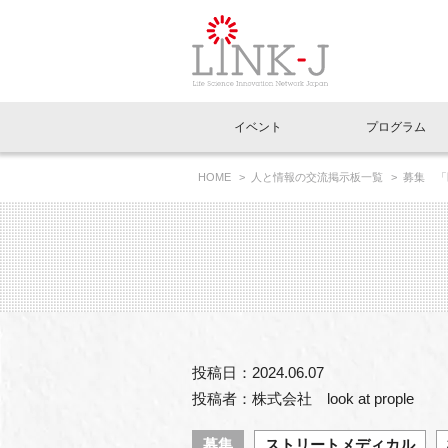
一般社団法人LI
イベント
プログラム
FAQ
イベントお知らせメール登録
HOME
人と情報の交流掲示板一覧
募集 「
イベント一覧
インタビュー・コラム一覧
ニュース一覧
Out of Box相談室
理事長挨拶
特別会員一覧
ラウンジ・会議室
LINK-J主催・共催
スペシャルインタビュー
トピック
特別
プレ
国内外連携
専用メニューはこちら
アクセス
LINK-J協賛・協力
連載コラム
メディア情報
出展
海外
組織概要
過去イベント
事務局だより
アクセラレーション
マイ
イベ
投稿日：2024.06.07
協賛・協力
施設
投稿者：株式会社 look at prople
募集
ストリートメディカル