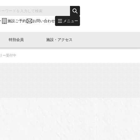
メニュー
ー
施設ご予約
お問い合わせ
特別会員
施設・アクセス
リー受付中
's "LINK-BioBAY TOKYO"？
s LINK-J WEST
申し込み
ご予約
(News Letter)
特別会員開催
ニュース・事業紹介
内容
橋コラム
出展・参加
イベント
B日本橋エリアについて