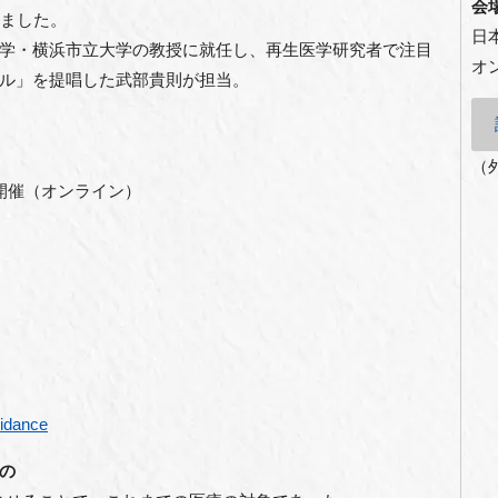
会
れました。
日
学・横浜市立大学の教授に就任し、再生医学研究者で注目
オ
ル」を提唱した武部貴則が担当。
（
ス開催（オンライン）
uidance
の