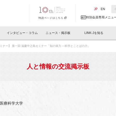
NK-J／LINK-J
JP
／
EN
特別会員専用メニュ
インタビュー・コラム
ニュース・掲示板
LINK-Jを知る
ミナー】 第一回 滋慶中之島セミナー「知の体力 ―科学とことばの力」
イベントレポート一覧
人と情報の交流掲示板一覧
What's "UNIKORN"？
Why in Nihonbashi
特別会員について
オフィス・ラボ
What
What’
入会
施設
会員開催
スリリース
ベンチャーインタビュー
LINK-J主催・共催
会員プレスリリース
会報誌 
サポーター紹介
事業
人と情報の交流掲示板
閉じる
・参加
関連
サポーターコラム
LINK-J協賛・協力
募集
日本
パンフレット
GT
ページ
ント告知
医療科学大学