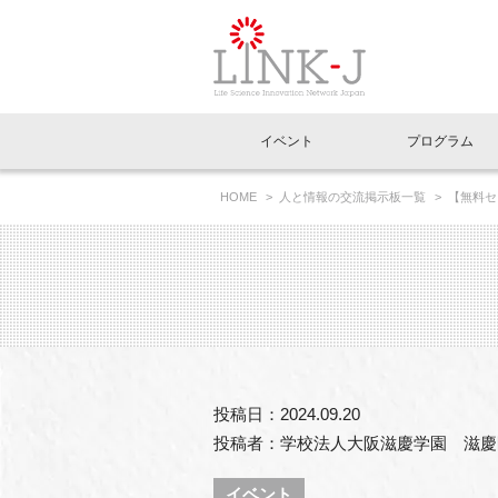
一般社団法人LI
イベント
プログラム
FAQ
イベントお知らせメール登録
HOME
人と情報の交流掲示板一覧
【無料セ
イベント一覧
インタビュー・コラム一覧
ニュース一覧
Out of Box相談室
理事長挨拶
特別会員一覧
ラウンジ・会議室
LINK-J主催・共催
スペシャルインタビュー
トピック
特別
プレ
国内外連携
専用メニューはこちら
アクセス
LINK-J協賛・協力
連載コラム
メディア情報
出展
海外
組織概要
過去イベント
事務局だより
アクセラレーション
マイ
イベ
投稿日：2024.09.20
協賛・協力
施設
投稿者：学校法人大阪滋慶学園 滋慶
イベント