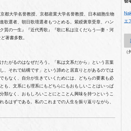
会
Na
、京都大学名誉教授、京都産業大学名誉教授、日本細胞生物
エ
進歌選者、朝日歌壇選者もつとめる。紫綬褒章受章、ハン
ク質の一生』『近代秀歌』『歌に私は泣くだらう―妻・河
など著書多数。
（
けたがるのはなぜだろう。「私は文系だから」という言葉
し、それで結構です」という諦めと居直りとがあるのでは
でもなく、自分が生きていくためには、どちらの要素も必
とも、文系にも理系にもどちらにもおもしいことはいっぱ
分類なく、おもしろいことにとことん興味を持つというこ
れるはずである。私のこれまでの人生を振り返りながら、