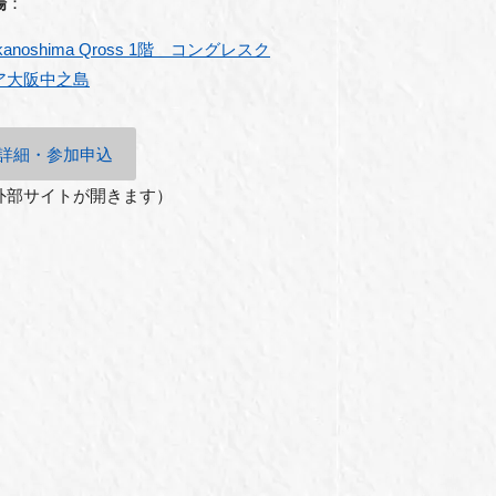
場
：
kanoshima Qross 1階 コングレスク
ア大阪中之島
詳細・参加申込
外部サイトが開きます）