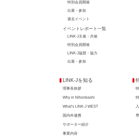
特別会員開催
出展・参加
過去イベント
イベントレポート一覧
LINK-J主催・共催
特別会員開催
LINK-J協賛・協力
出展・参加
LINK-Jを知る
理事長挨拶
Why in Nihonbashi
What’s LINK-J WEST
国内外連携
サポーター紹介
事業内容