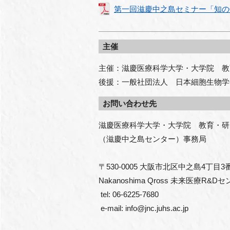
第一回滋慶中之島セミナー「知の
主催
主催：滋慶医療科学大学・大学院 教
後援：一般社団法人 日本細胞生物学
お問い合わせ先
滋慶医療科学大学・大学院　教育・研
（滋慶中之島センター）事務局

〒530-0005 大阪市北区中之島4丁目3番
Nakanoshima Qross 未来医療R&D
 tel: 06-6225-7680

 e-mail: info@jnc.juhs.ac.jp