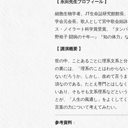
【 永田先生プロフィール 】
細胞生物学者。JT生命誌研究館館長
学会元会長。歌人として宮中歌会始詠
ス・ノイラート科学賞受賞。『タンパ
野裕子 闘病の十年―』『知の体力』
【 講演概要 】
世の中、ことあるごとに理系文系と分
の裏には、「理系のことはわからない
ないだろうか。しかし、改めて言うま
須なのである。たとえ専門とはしなく
いあり、そもそも文系理系などという
とが、「人生の風通し」をよくしてく
言葉の力について考えてみたい。
参考資料
：