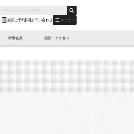
メニュー
ー
施設ご予約
お問い合わせ
特別会員
施設・アクセス
's "LINK-BioBAY TOKYO"？
s LINK-J WEST
申し込み
ご予約
(News Letter)
特別会員開催
ニュース・事業紹介
内容
橋コラム
出展・参加
イベント
B日本橋エリアについて