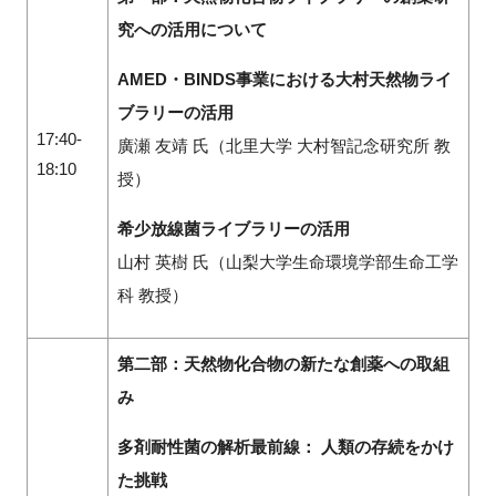
究への活用について
AMED・BINDS事業における大村天然物ライ
ブラリーの活用
17:40-
廣瀬 友靖 氏（北里大学 大村智記念研究所 教
18:10
授）
希少放線菌ライブラリーの活用
山村 英樹 氏（山梨大学生命環境学部生命工学
科 教授）
第二部：天然物化合物の新たな創薬への取組
み
多剤耐性菌の解析最前線： 人類の存続をかけ
た挑戦