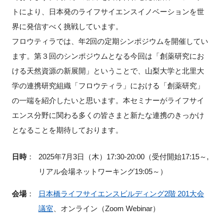
トにより、日本発のライフサイエンスイノベーションを世
界に発信すべく挑戦しています。
フロウティラでは、年2回の定期シンポジウムを開催してい
閉じる
ます。第３回のシンポジウムとなる今回は「創薬研究にお
ける天然資源の新展開」ということで、山梨大学と北里大
学の連携研究組織「フロウティラ」における「創薬研究」
の一端を紹介したいと思います。本セミナーがライフサイ
エンス分野に関わる多くの皆さまと新たな連携のきっかけ
となることを期待しております。
日時
：
2025年7月3日（木）17:30-20:00（受付開始17:15～,
リアル会場ネットワーキング19:05～）
会場
：
日本橋ライフサイエンスビルディング2階 201大会
議室
、オンライン（Zoom Webinar）