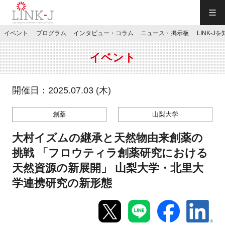
一般社団法人LINK-J／LINK-J
イベント
プログラム
インタビュー・コラム
ニュース・掲示板
LINK-J
JP
／
EN
イベント
開催日：2025.07.03 (木)
創薬
山梨大学
特別会員専用メニュー
大村イズムの継承と天然物由来創薬の
施設ご予約
挑戦 「フロウティラ創薬研究における
天然資源の新展開」 山梨大学・北里大
お問い合わせ
学連携研究の新形態
マイページ