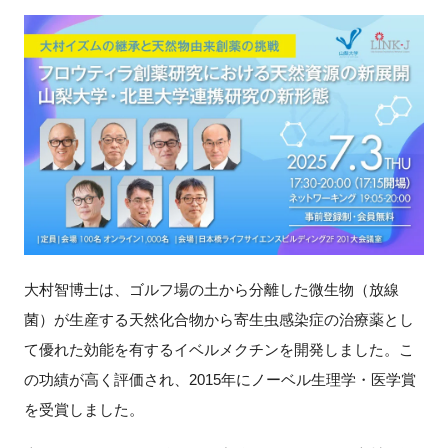
新規登録
イベント
プログラム
インタビュー・コラム
ニュース・掲示板
大村智博士は、ゴルフ場の土から分離した微生物（放線
LINK-Jを知る
菌）が生産する天然化合物から寄生虫感染症の治療薬とし
て優れた効能を有するイベルメクチンを開発しました。こ
特別会員
の功績が高く評価され、2015年にノーベル生理学・医学賞
施設・アクセス
を受賞しました。