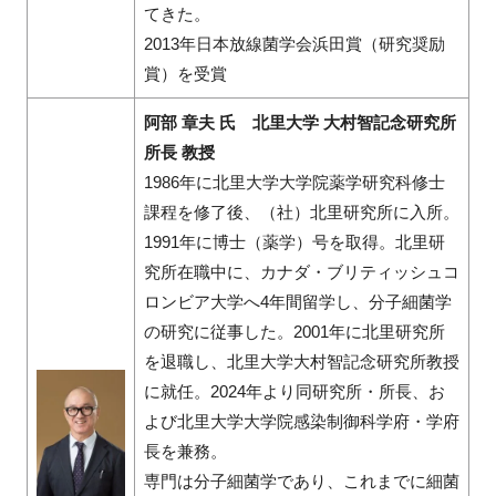
てきた。
2013年日本放線菌学会浜田賞（研究奨励
賞）を受賞
阿部 章夫 氏 北里大学 大村智記念研究所
所長 教授
1986年に北里大学大学院薬学研究科修士
課程を修了後、（社）北里研究所に入所。
1991年に博士（薬学）号を取得。北里研
究所在職中に、カナダ・ブリティッシュコ
ロンビア大学へ4年間留学し、分子細菌学
の研究に従事した。2001年に北里研究所
を退職し、北里大学大村智記念研究所教授
に就任。2024年より同研究所・所長、お
よび北里大学大学院感染制御科学府・学府
長を兼務。
専門は分子細菌学であり、これまでに細菌