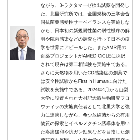
ながら、β-ラクタマーゼ検出試薬を開発し
た。北里研究所では、全国規模の三学会合
同抗菌薬感受性サーベイランスを実施しな
がら、日本初の新規耐性菌の耐性機序の解
明や院内感染などの調査を行って日本の疫
学を世界にアピールした。またAMR用の
創薬プロジェクトがAMED CiCLEに採択
されて現在は第二相試験を実施中である。
さらに天然物を用いたCD感染症の創薬で
は安全性試験からFirst in Humanに向けた
試験を実施中である。2024年4月から山梨
大学に設置された大村記念微生物研究フロ
ウティラの実施責任者として北里大学と強
力に連携しながら、希少放線菌からの有用
物質の探索とイベルメクチン誘導体を用い
た疼痛緩和や抗ガン効果などを目指した創