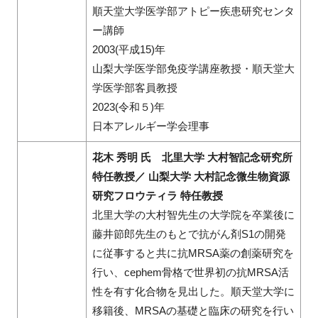
順天堂大学医学部アトピー疾患研究センタ
ー講師
2003(平成15)年
山梨大学医学部免疫学講座教授・順天堂大
学医学部客員教授
2023(令和５)年
日本アレルギー学会理事
花木 秀明 氏 北里大学 大村智記念研究所
特任教授／ 山梨大学 大村記念微生物資源
研究フロウティラ 特任教授
北里大学の大村智先生の大学院を卒業後に
藤井節郎先生のもとで抗がん剤S1の開発
に従事すると共に抗MRSA薬の創薬研究を
行い、cephem骨格で世界初の抗MRSA活
性を有す化合物を見出した。順天堂大学に
移籍後、MRSAの基礎と臨床の研究を行い