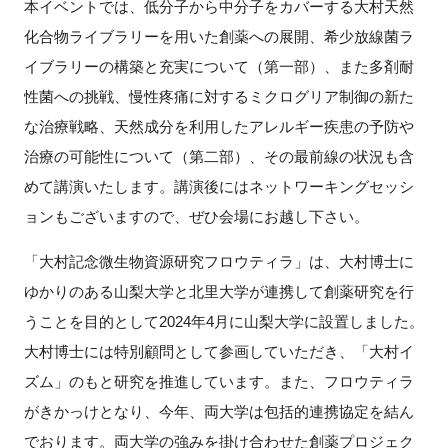
本イベントでは、低分子から中分子をカバーする大村天然
FAQ
化合物ライブラリーを用いた創薬への展開、希少放線菌ラ
イブラリーの構築と充実について（第一部）、また多剤耐
イベントお知らせメール登録
性菌への挑戦、慢性疼痛に対するミクログリア制御の新た
な治療戦略、天然成分を利用したアレルギー疾患の予防や
治療の可能性について（第二部）、その最前線の状況も含
めて講演いたします。講演後にはネットワーキングセッシ
ョンもございますので、ぜひ会場にお越し下さい。
「大村記念微生物資源研究フロウティラ」は、大村博士に
ゆかりのある山梨大学と北里大学が連携して創薬研究を行
うことを目的として2024年4月に山梨大学に設置しました。
大村博士には特別顧問として参画していただき、「大村イ
ズム」のもと研究を推進しています。また、フロウティラ
がきかっけとなり、今年、両大学は包括的連携協定を結ん
でおります。両大学の強みを掛け合わせた創薬プロジェク