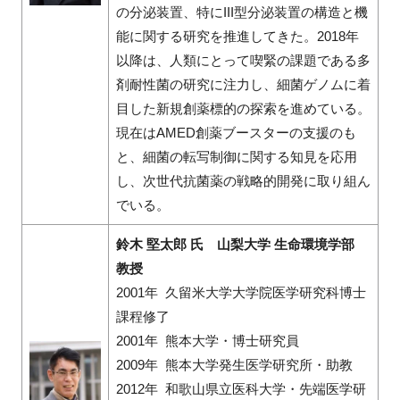
の分泌装置、特にIII型分泌装置の構造と機
能に関する研究を推進してきた。2018年
以降は、人類にとって喫緊の課題である多
剤耐性菌の研究に注力し、細菌ゲノムに着
目した新規創薬標的の探索を進めている。
現在はAMED創薬ブースターの支援のも
と、細菌の転写制御に関する知見を応用
し、次世代抗菌薬の戦略的開発に取り組ん
でいる。
鈴木 堅太郎 氏 山梨大学 生命環境学部
教授
2001年 久留米大学大学院医学研究科博士
課程修了
2001年 熊本大学・博士研究員
2009年 熊本大学発生医学研究所・助教
2012年 和歌山県立医科大学・先端医学研