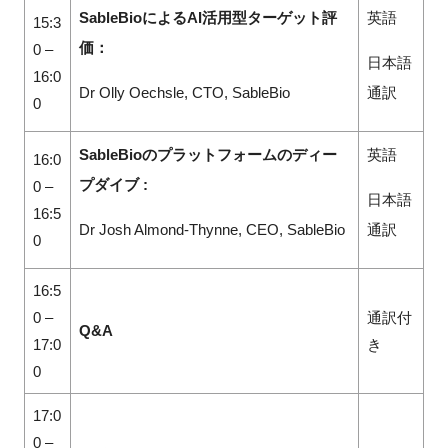
SableBioによるAI活用型ターゲット評
英語
15:3
価：
0 –
日本語
16:0
Dr Olly Oechsle, CTO, SableBio
通訳
0
SableBioのプラットフォームのディー
英語
16:0
プダイブ :
0 –
日本語
16:5
Dr Josh Almond-Thynne, CEO, SableBio
通訳
0
16:5
0 –
通訳付
Q&A
17:0
き
0
17:0
0 –