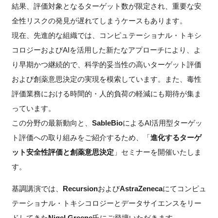
結果、評価対象となるターゲット数が限定され、重要な安
FAQ
全性リスクの発見が遅れてしまうケースもあります。
現在、先進的な組織では、コンピュテーショナル・トキシ
イベントお知らせメール登録
コロジーおよびAIを活用した新たなアプローチにより、よ
り早期かつ継続的で、科学的妥当性の高いターゲット評価
および創薬意思決定の実現を模索しています。また、毒性
評価業務における時間的・人的負荷の軽減にも期待が集ま
っています。
この分野の最新動向と、
SableBio
によるAI活用型ターゲッ
ト評価への取り組みをご紹介するため、「
進化するターゲ
ット安全性評価と創薬意思決定
」セミナーを開催いたしま
す。
基調講演では、
Recursion
および
AstraZeneca
にてコンピュ
テーショナル・トキシコロジーとデータサイエンスをリー
ドしてきた
Nigel Greene
氏にご登壇いただきます。