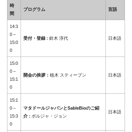
時
プログラム
言語
間
14:3
0 –
受付・登録 :
鈴木 淳代
日本語
15:0
0
15:0
0 –
開会の挨拶：
植木 スティーブン
日本語
15:1
0
15:1
0 –
マタドールジャパンとSableBioのご紹
日本語
15:3
介 :
ボルジャ・ジョン
0