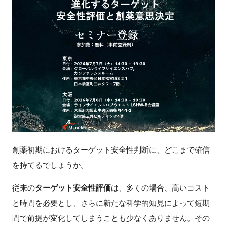
新規登録
イベント
プログラム
インタビュー・コラム
ニュース・掲示板
創薬初期におけるターゲット安全性判断に、どこまで確信
LINK-Jを知る
を持てるでしょうか。
特別会員
従来の
ターゲット安全性評価
は、多くの場合、高いコスト
と時間を必要とし、さらに新たな科学的知見によって短期
施設・アクセス
間で前提が変化してしまうことも少なくありません。その