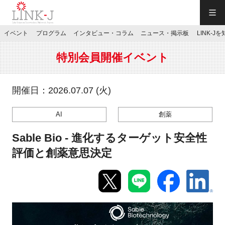
一般社団法人LINK-J／LINK-J
イベント
プログラム
インタビュー・コラム
ニュース・掲示板
LINK-J
JP
／
EN
特別会員開催イベント
開催日：2026.07.07 (火)
AI
創薬
特別会員専用メニュー
Sable Bio - 進化するターゲット安全性
施設ご予約
評価と創薬意思決定
お問い合わせ
マイページ