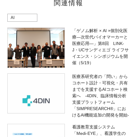
関連情報
AI
「ゲノム解析 × AI ×個別化医
療―次世代バイオマーカーと
医療応用―」第8回 LINK-
J・UCサンディエゴ ライフサ
イエンス・シンポジウムを開
催（5/19）
医療系研究者の「問い」から
コホート設計・可視化・共有
までを支援するAIコホート検
索へ -4DIN、臨床情報分析
支援プラットフォーム
「SIMPRESEARCH®」にお
けるAI機能追加の開発を開始-
看護教育支援システム
「Medi-EYE」、看護学生の