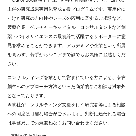
主催の研究成果実用化育成支援プログラムです。実用化に
新規登録
向けた研究の方向性やシーズの応用に関するご相談など、
製薬企業、ベンチャーキャピタル、コンサルタントなど創
イベント
薬・バイオサイエンスの最前線で活躍するサポーターに意
プログラム
見を求めることができます。アカデミアや企業という所属
を問わず、若手からシニアまで誰でもお気軽にお越しくだ
インタビュー・コラム
さい。
ニュース・掲示板
コンサルティングを業として営まれている方による、潜在
顧客へのアプローチ方法といった商業的なご相談は対象外
LINK-Jを知る
となっております。
※貴社がコンサルティング支援を行う研究者等による相談
特別会員
への同席は可能な場合がございます。判断に迷われる場合
は事務局までお気兼ねなくお問い合わせください。
施設・アクセス