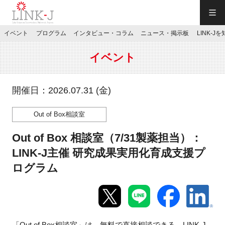
一般社団法人LINK-J／LINK-J
イベント
プログラム
インタビュー・コラム
ニュース・掲示板
LINK-J
JP
／
EN
イベント
開催日：2026.07.31 (金)
Out of Box相談室
特別会員専用メニュー
Out of Box 相談室（7/31製薬担当）：
施設ご予約
LINK-J主催 研究成果実用化育成支援プ
ログラム
お問い合わせ
マイページ
「Out of Box相談室」は、無料で直接相談できる、LINK-J