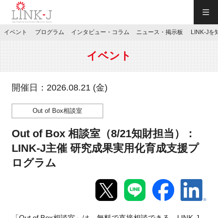
一般社団法人LINK-J／LINK-J
イベント
プログラム
インタビュー・コラム
ニュース・掲示板
LINK-J
JP
／
EN
イベント
開催日：2026.08.21 (金)
Out of Box相談室
特別会員専用メニュー
Out of Box 相談室（8/21知財担当）：
施設ご予約
LINK-J主催 研究成果実用化育成支援プ
ログラム
お問い合わせ
マイページ
「Out of Box相談室」は、無料で直接相談できる、LINK-J