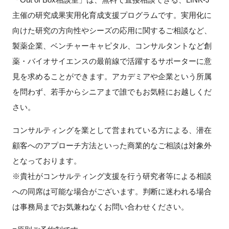
主催の研究成果実用化育成支援プログラムです。実用化に
新規登録
向けた研究の方向性やシーズの応用に関するご相談など、
製薬企業、ベンチャーキャピタル、コンサルタントなど創
イベント
薬・バイオサイエンスの最前線で活躍するサポーターに意
プログラム
見を求めることができます。アカデミアや企業という所属
を問わず、若手からシニアまで誰でもお気軽にお越しくだ
インタビュー・コラム
さい。
ニュース・掲示板
コンサルティングを業として営まれている方による、潜在
顧客へのアプローチ方法といった商業的なご相談は対象外
LINK-Jを知る
となっております。
※貴社がコンサルティング支援を行う研究者等による相談
特別会員
への同席は可能な場合がございます。判断に迷われる場合
は事務局までお気兼ねなくお問い合わせください。
施設・アクセス