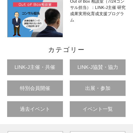
Out of Box 相談室（7/24コン
サル担当）：LINK-J主催 研究
成果実用化育成支援プログラ
ム
カテゴリー
LINK-J主催・共催
LINK-J協賛・協力
特別会員開催
出展・参加
過去イベント
イベント一覧