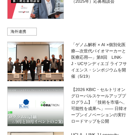
（2025年）応募相談会
海外連携
「ゲノム解析 × AI ×個別化医
療―次世代バイオマーカーと
医療応用―」第8回 LINK-
J・UCサンディエゴ ライフサ
イエンス・シンポジウムを開
催（5/19）
【2026 KBIC・セルトリオン
グローバルスケールアッププ
ログラム】 「技術を市場へ、
可能性を成果へ」―― 日韓オ
ープンイノベーションの実行
ロードマップを公開
UCLA - LINK-J Longevity