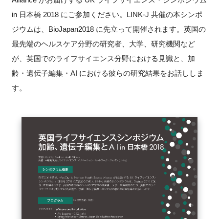
in 日本橋 2018 にご参加ください。LINK-J 共催の本シンポ
新規登録
ジウムは、BioJapan2018 に先立って開催されます。英国の
最先端のヘルスケア分野の研究者、大学、研究機関など
イベント
が、英国でのライフサイエンス分野における見識と、加
プログラム
齢・遺伝子編集・AI における彼らの研究結果をお話ししま
す。
インタビュー・コラム
ニュース・掲示板
LINK-Jを知る
特別会員
施設・アクセス