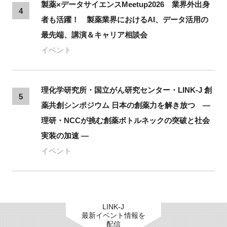
製薬×データサイエンスMeetup2026 業界外出身
4
者も活躍！ 製薬業界におけるAI、データ活用の
最先端、講演＆キャリア相談会
イベント
理化学研究所・国立がん研究センター・LINK-J 創
5
薬共創シンポジウム 日本の創薬力を解き放つ ―
理研・NCCが挑む創薬ボトルネックの突破と社会
実装の加速 ―
イベント
LINK-J
最新イベント情報を
配信