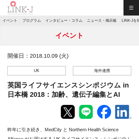
一般社団法人LINK-J／LINK-J
イベント
プログラム
インタビュー・コラム
ニュース・掲示板
LINK-J
JP
／
EN
イベント
開催日：2018.10.09 (火)
UK
海外連携
特別会員専用メニュー
英国ライフサイエンスシンポジウム in
施設ご予約
日本橋 2018：加齢、遺伝子編集とAI
お問い合わせ
昨年に引き続き、MedCity と Northern Health Science
マイページ
Alliance がお届けする UK ライフサイエンス・シンポジウム