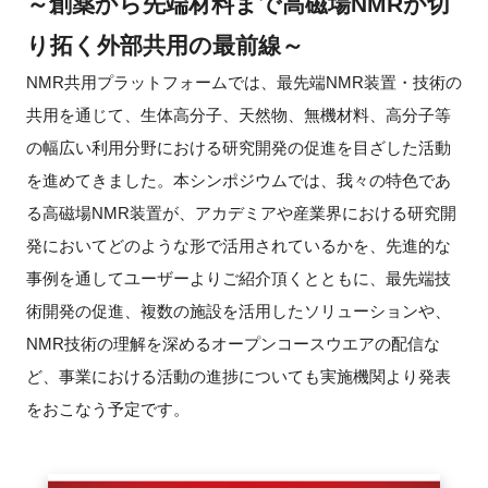
～創薬から先端材料まで高磁場NMRが切
新規登録
り拓く外部共用の最前線～
NMR共用プラットフォームでは、最先端NMR装置・技術の
イベント
共用を通じて、生体高分子、天然物、無機材料、高分子等
の幅広い利用分野における研究開発の促進を目ざした活動
プログラム
を進めてきました。本シンポジウムでは、我々の特色であ
る高磁場NMR装置が、アカデミアや産業界における研究開
インタビュー・コラム
発においてどのような形で活用されているかを、先進的な
ニュース・掲示板
事例を通してユーザーよりご紹介頂くとともに、最先端技
術開発の促進、複数の施設を活用したソリューションや、
LINK-Jを知る
NMR技術の理解を深めるオープンコースウエアの配信な
ど、事業における活動の進捗についても実施機関より発表
特別会員
をおこなう予定です。
施設・アクセス