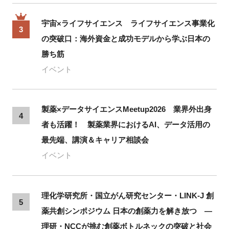
宇宙×ライフサイエンス ライフサイエンス事業化
3
の突破口：海外資金と成功モデルから学ぶ日本の
勝ち筋
イベント
製薬×データサイエンスMeetup2026 業界外出身
4
者も活躍！ 製薬業界におけるAI、データ活用の
最先端、講演＆キャリア相談会
イベント
理化学研究所・国立がん研究センター・LINK-J 創
5
薬共創シンポジウム 日本の創薬力を解き放つ ―
理研・NCCが挑む創薬ボトルネックの突破と社会