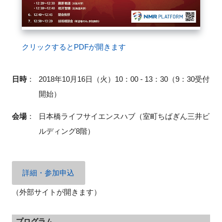
閉じる
クリックするとPDFが開きます
日時
：
2018年10月16日（火）10：00 - 13：30（9：30受付
開始）
会場
：
日本橋ライフサイエンスハブ（室町ちばぎん三井ビ
ルディング
8
階）
詳細・参加申込
（外部サイトが開きます）
プログラム