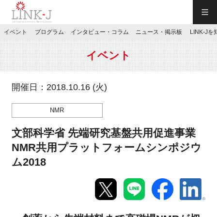
一般社団法人LINK-J／LINK-J
イベント
プログラム
インタビュー・コラム
ニュース・掲示板
LINK-J
JP
／
EN
イベント
開催日：2018.10.16 (火)
NMR
特別会員専用メニュー
文部科学省 先端研究基盤共用促進事業
施設ご予約
NMR共用プラットフォームシンポジウ
ム2018
お問い合わせ
マイページ