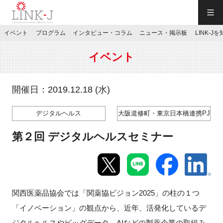
一般社団法人LINK-J／LINK-J
イベント
プログラム
インタビュー・コラム
ニュース・掲示板
LINK-J
JP
／
EN
イベント
開催日：2019.12.18 (水)
デジタルヘルス
大阪道修町・東京日本橋連携PJ
特別会員専用メニュー
第２回 デジタルヘルスセミナー
施設ご予約
お問い合わせ
関西医薬品協会では「関薬協ビジョン2025」の柱の１つ
「イノベーション」の観点から、近年、活発化しているデ
マイページ
ジタルヘルスやビッグデータ、AIなどの製薬企業の取組み