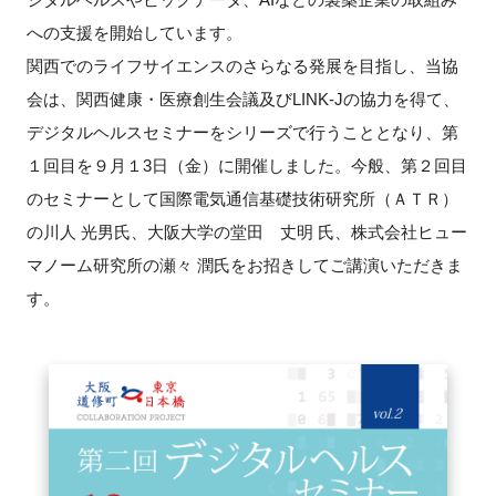
への支援を開始しています。
新規登録
関西でのライフサイエンスのさらなる発展を目指し、当協
会は、関西健康・医療創生会議及びLINK-Jの協力を得て、
イベント
デジタルヘルスセミナーをシリーズで行うこととなり、第
プログラム
１回目を９月１3日（金）に開催しました。今般、第２回目
のセミナーとして国際電気通信基礎技術研究所（ＡＴＲ）
インタビュー・コラム
の川人 光男氏、大阪大学の堂田 丈明 氏、株式会社ヒュー
マノーム研究所の瀬々 潤氏をお招きしてご講演いただきま
ニュース・掲示板
す。
LINK-Jを知る
特別会員
施設・アクセス