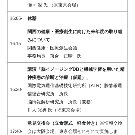
瀬々 潤 氏 （※東京会場）
16:05-
休憩
関西の健康・医療創生に向けた来年度の取り組
みについて
16:15-
関西健康・医療創生会議
事務局長 落合 正晴 氏
講演「脳イメージングDBと機械学習を用いた精
神疾患の診断と治療（仮題）」
国際電気通信基礎技術研究所（ATR）脳情報通
16:30-
信総合研究所 所長
脳情報解析研究所 所長（兼務）
川人 光男 氏
（※東京会場）
意見交換会（立食形式 軽食付き）
※情報交換
17:40-
会は大阪会場、東京会場それぞれで実施しま