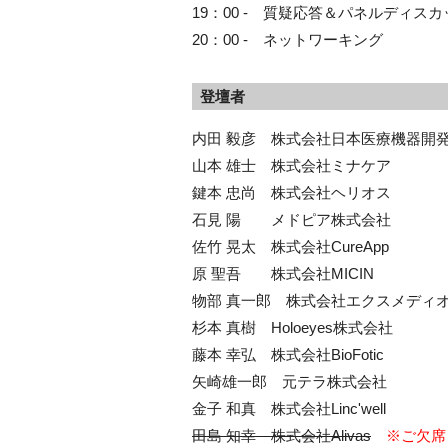
19：00 - 質疑応答＆パネルディス
20：00 - ネットワーキング
登壇者
内田 毅彦 株式会社日本医療機器開
山本 雄士 株式会社ミナケア
鍵本 忠尚 株式会社ヘリオス
石見 陽 メドピア株式会社
佐竹 晃太 株式会社CureApp
原 聖吾 株式会社MICIN
物部 真一郎 株式会社エクスメディ
杉本 真樹 Holoeyes株式会社
藤本 幸弘 株式会社BioFotic
矢崎雄一郎 元テラ株式会社
金子 和真 株式会社Linc'well
田島 知幸 株式会社Alivas
※ご欠席