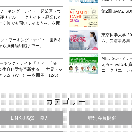
ネットワーキング・ナイト 起業医ラウ
第2回 JAMZ SU
起業家医師リアルトークナイト～起業した
ーく何でも聞いてみよう～」を開
東京科学大学 2
ネットワーキング・ナイト「世界を
ム」受講者募集
から脳神経細胞までー」
MEDISOセミ
トワーキング・ナイト「ナノ」「分
える～ vol.2
生命科学を革新する ― 世界トッ
ニークリエーシ
ム（WPI）― を開催（12/3）
カテゴリー
LINK-J協賛・協力
特別会員開催