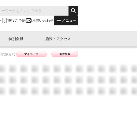
メニュー
ー
施設ご予約
お問い合わせ
特別会員
施設・アクセス
医師に飲みな
マイページ
新規登録
's "LINK-BioBAY TOKYO"？
s LINK-J WEST
申し込み
ご予約
(News Letter)
特別会員開催
ニュース・事業紹介
内容
橋コラム
出展・参加
イベント
B日本橋エリアについて