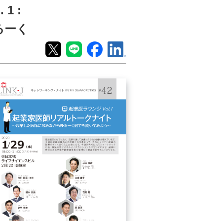
1 :
るーく