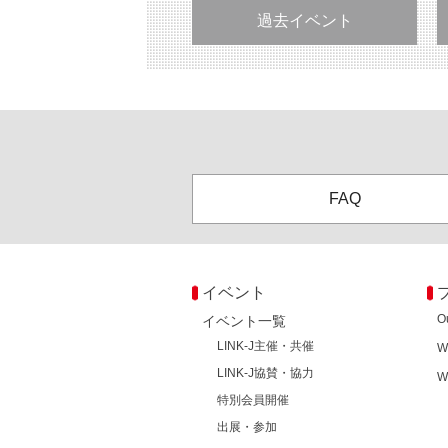
過去イベント
FAQ
イベント
O
イベント一覧
LINK-J主催・共催
W
LINK-J協賛・協力
W
特別会員開催
出展・参加