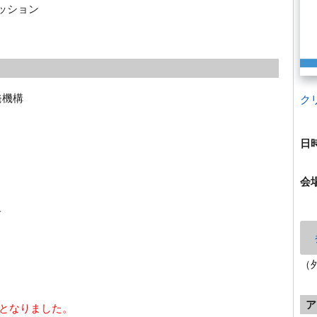
カッション
発機構
ク
日
会
オ
（
ア
となりました。