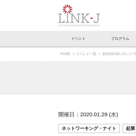
一般社団法人LI
イベント
プログラム
FAQ
イベントお知らせメール登録
HOME
イベント一覧
第42回LINK-Jネ
がらゆるーく何でも聞いてみよう～
イベント一覧
インタビュー・コラム一覧
ニュース一覧
Out of Box相談室
理事長挨拶
特別会員一覧
ラウンジ・会議室
LINK-J主催・共催
スペシャルインタビュー
トピック
特別
プレ
国内外連携
専用メニューはこちら
アクセス
LINK-J協賛・協力
連載コラム
メディア情報
出展
海外
組織概要
過去イベント
事務局だより
アクセラレーション
マイ
イベ
開催日：2020.01.29 (水)
協賛・協力
施設
ネットワーキング・ナイト
起業