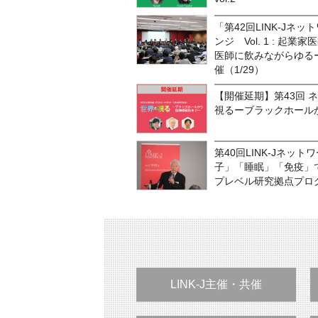
「第42回LINK-J
ンジ Vol. 1 : 
医師に飲みながらゆる
催（1/29）
【開催延期】第43回 
視るーブラックホール
第40回LINK-Jネッ
子」「睡眠」「免疫」で
プレベル研究拠点プログラ
LINK-J主催・共催