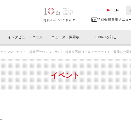
NK-J／LINK-J
JP
／
EN
特別会員専用メニュ
インタビュー・コラム
ニュース・掲示板
LINK-Jを知る
ットワーキング・ナイト 起業医ラウンジ Vol. 1 : 起業家医師リアルトークナイト～起業した
イベントレポート一覧
人と情報の交流掲示板一覧
What's "UNIKORN"？
Why in Nihonbashi
特別会員について
オフィス・ラボ
What
What’
入会
施設
会員開催
スリリース
ベンチャーインタビュー
LINK-J主催・共催
会員プレスリリース
会報誌 
サポーター紹介
事業
イベント
閉じる
・参加
関連
サポーターコラム
LINK-J協賛・協力
募集
日本
パンフレット
GT
ページ
ント告知