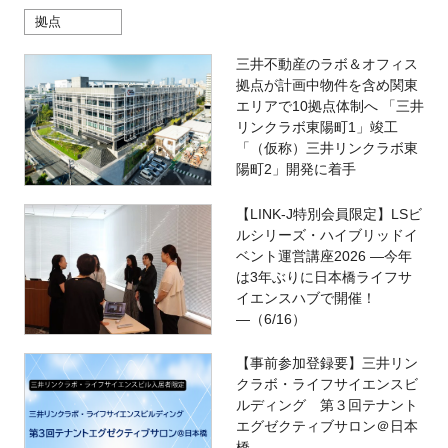
拠点
三井不動産のラボ＆オフィス
拠点が計画中物件を含め関東
エリアで10拠点体制へ 「三井
リンクラボ東陽町1」竣工
「（仮称）三井リンクラボ東
陽町2」開発に着手
【LINK-J特別会員限定】LSビ
ルシリーズ・ハイブリッドイ
ベント運営講座2026 ―今年
は3年ぶりに日本橋ライフサ
イエンスハブで開催！
―（6/16）
【事前参加登録要】三井リン
クラボ・ライフサイエンスビ
ルディング 第３回テナント
エグゼクティブサロン＠日本
橋