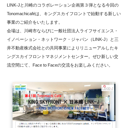
LINK-Jと川崎のコラボレーション企画第３弾となる今回の
新規登録
Tonomachicaféは、キングスカイフロントで始動する新しい
事業のご紹介をいたします。
イベント
会場は、川崎市ならびに一般社団法人ライフサイエンス・
イノベーション・ネットワーク・ジャパン（LINK-J）と三
プログラム
井不動産株式会社との共同事業によりリニューアルしたキ
インタビュー・コラム
ングスカイフロントマネジメントセンター。ぜひ新しい交
流空間にて、Face to Faceの交流をお楽しみください。
ニュース・掲示板
LINK-Jを知る
特別会員
施設・アクセス