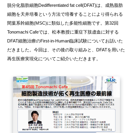
脱分化脂肪細胞Dedifferentiated fat cell(DFAT)は、成熟脂肪
新規登録
細胞を天井培養という方法で培養することにより得られる
間葉系幹細胞(MSC)に類似した多能性細胞です。第32回
イベント
Tonomachi Cafeでは、松本教授に重症下肢虚血に対する
DFAT細胞治療のFirst-in-Human臨床試験についてお話いた
プログラム
だきました。今回は、その後の取り組みと、DFATを用いた
インタビュー・コラム
再生医療実現化についてご紹介いただきます。
ニュース・掲示板
LINK-Jを知る
特別会員
施設・アクセス