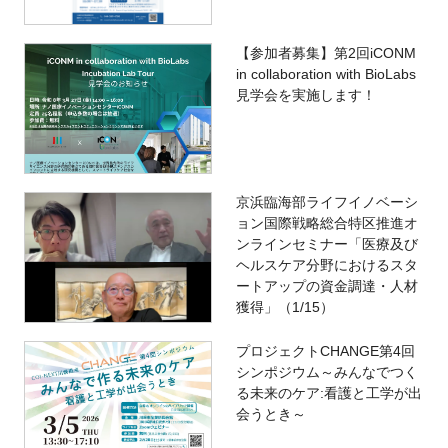
【参加者募集】第2回iCONM
in collaboration with BioLabs
見学会を実施します！
京浜臨海部ライフイノベーシ
ョン国際戦略総合特区推進オ
ンラインセミナー「医療及び
ヘルスケア分野におけるスタ
ートアップの資金調達・人材
獲得」（1/15）
プロジェクトCHANGE第4回
シンポジウム～みんなでつく
る未来のケア:看護と工学が出
会うとき～