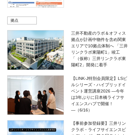
拠点
三井不動産のラボ＆オフィス
拠点が計画中物件を含め関東
エリアで10拠点体制へ 「三井
リンクラボ東陽町1」竣工
「（仮称）三井リンクラボ東
陽町2」開発に着手
【LINK-J特別会員限定】LSビ
ルシリーズ・ハイブリッドイ
ベント運営講座2026 ―今年
は3年ぶりに日本橋ライフサ
イエンスハブで開催！
―（6/16）
【事前参加登録要】三井リン
クラボ・ライフサイエンスビ