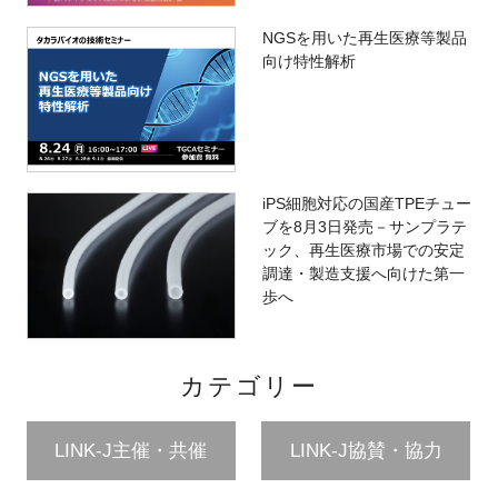
NGSを用いた再生医療等製品
向け特性解析
iPS細胞対応の国産TPEチュー
ブを8月3日発売－サンプラテ
ック、再生医療市場での安定
調達・製造支援へ向けた第一
歩へ
カテゴリー
LINK-J主催・共催
LINK-J協賛・協力