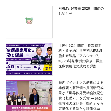
FIRM’s 起業塾 2026 開催の
お知らせ
【9/4（金）開催・参加費無
料・要予約】世界初のiPS細
胞由来製品「アムシェプリ
®」の開発事例に学ぶ 再生
医療実用化の成功と課題
胚内ダイナミクス解析による
非侵襲的胚評価の共同研究成
果が「世界体外受精会議記念
賞（基礎）」を受賞 ― 胚発
生特性の違いを「動き」から
定量化する新たな評価体系 ―