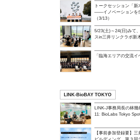
トークセッション「新
――イノベーションを
（3/13）
5/23(土)～24(日
スin三井リンクラボ
「臨海エリアの交流イベン
LINK-BioBAY TOKYO
LINK-J事務局長の林幾雄が、
11: BioLabs Tokyo 
【事前参加登録要】三
ビルディング 第３回