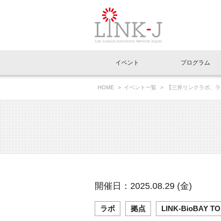
一般社団法人LI
イベント
プログラム
FAQ
イベントお知らせメール登録
HOME
イベント一覧
【三井リンクラボ、ライフ
イベント一覧
インタビュー・コラム一覧
ニュース一覧
Out of Box相談室
理事長挨拶
特別会員一覧
ラウンジ・会議室
LINK-J主催・共催
スペシャルインタビュー
トピック
特別
プレ
国内外連携
専用メニューはこちら
アクセス
LINK-J協賛・協力
連載コラム
メディア情報
出展
海外
組織概要
過去イベント
事務局だより
アクセラレーション
マイ
イベ
開催日：2025.08.29 (金)
協賛・協力
施設
ラボ
拠点
LINK-BioBAY T