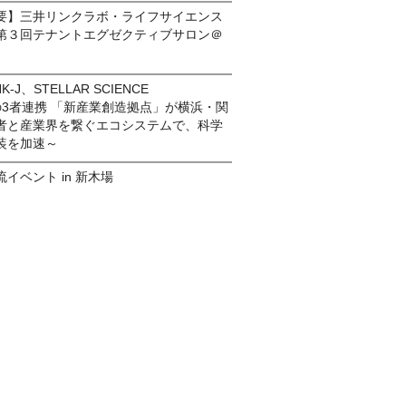
要】三井リンクラボ・ライフサイエンス
第３回テナントエグゼクティブサロン＠
-J、STELLAR SCIENCE
ONの3者連携 「新産業創造拠点」が横浜・関
者と産業界を繋ぐエコシステムで、科学
装を加速～
イベント in 新木場