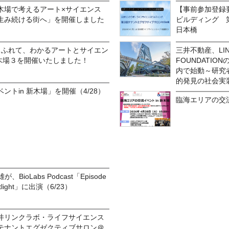
木場で考えるアート×サイエンス
【事前参加登録
生み続ける街へ」を開催しました
ビルディング 
日本橋
)みて、ふれて、わかるアートとサイエン
三井不動産、LINK
新木場３を開催いたしました！
FOUNDATI
内で始動～研究
的発見の社会実
トin 新木場」を開催（4/28）
臨海エリアの交流
BioLabs Podcast「Episode
Spotlight」に出演（6/23）
井リンクラボ・ライフサイエンス
テナントエグゼクティブサロン＠