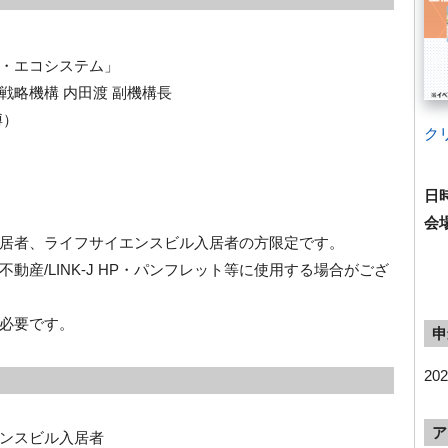
・エコシステム」
戦略機構 内田渡 副機構長
博）
ク
日
会
居者、ライフサイエンスビル入居者の方限定です。
産/LINK-J HP・パンフレット等に使用する場合がござ
必要です。
申
20
ア
ンスビル入居者