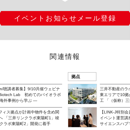
イベントお知らせメール登録
関連情報
拠点
ration/聴講者募集】9/10共催ウェビナ
三井不動産のラ
irst Biotech Lab 初めてのバイオラボ
東エリアで10拠
海外事例から学ぶ ―
工 「（仮称）
フィス拠点が計画中物件を含め関
【LINK-J特
へ 「三井リンクラボ東陽町1」竣
イベント運営講座
ンクラボ東陽町2」開発に着手
サイエンスハブで