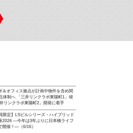
ボ＆オフィス拠点が計画中物件を含め関
点体制へ 「三井リンクラボ東陽町1」竣
三井リンクラボ東陽町2」開発に着手
別会員限定】LSビルシリーズ・ハイブリッド
2026 ―今年は3年ぶりに日本橋ライフ
開催！―（6/16）