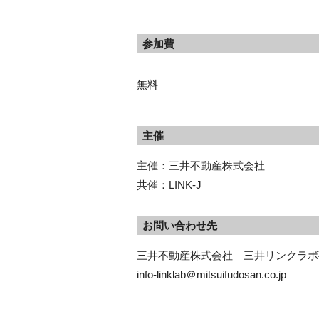
参加費
無料
主催
主催：三井不動産株式会社
共催：LINK-J
お問い合わせ先
三井不動産株式会社　三井リンクラボ事
info-linklab＠mitsuifudosan.co.jp