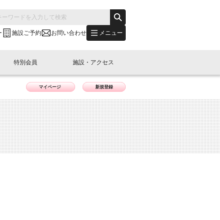
メニュー
ー
施設ご予約
お問い合わせ
特別会員
施設・アクセス
マイページ
新規登録
's "LINK-BioBAY TOKYO"？
s LINK-J WEST
申し込み
ご予約
(News Letter)
特別会員開催
ニュース・事業紹介
内容
橋コラム
出展・参加
イベント
B日本橋エリアについて