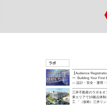
ラボ
【Audience Regist
ー: Building Your F
― 設計・安全・運用・
三井不動産のラボ＆オ
東エリアで10拠点体制
工 「（仮称）三井リ