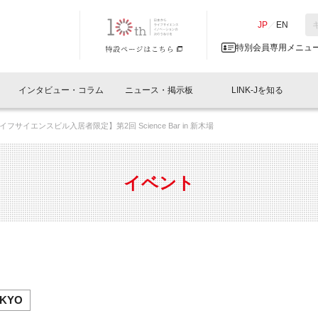
NK-J／LINK-J
JP
／
EN
特別会員専用メニュ
インタビュー・コラム
ニュース・掲示板
LINK-Jを知る
サイエンスビル入居者限定】第2回 Science Bar in 新木場
イベントレポート一覧
人と情報の交流掲示板一覧
What's "UNIKORN"？
Why in Nihonbashi
特別会員について
オフィス・ラボ
What
What’
入会
施設
会員開催
スリリース
ベンチャーインタビュー
LINK-J主催・共催
会員プレスリリース
会報誌 
サポーター紹介
事業
イベント
閉じる
・参加
関連
サポーターコラム
LINK-J協賛・協力
募集
日本
パンフレット
GT
ページ
ント告知
OKYO