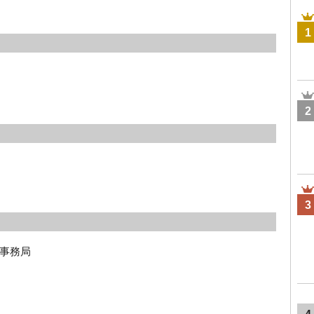
1
2
3
務局  　