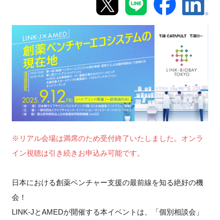
新規登録
イベント
プログラム
インタビュー・コラム
ニュース・掲示板
※リアル会場は満席のため受付終了いたしました。オンラ
LINK-Jを知る
イン視聴は引き続きお申込み可能です。
特別会員
日本における創薬ベンチャー支援の最前線を知る絶好の機
会！
施設・アクセス
LINK-JとAMEDが開催する本イベントは、「個別相談会」