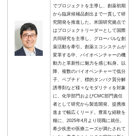
でプロジェクトを主導し、創薬初期
から臨床候補品創出まで一貫して研
究開発を推進した。米国研究拠点で
はプロジェクトリーダーとして国際
共同研究を主導し、グローバルな創
薬活動を牽引。創薬エコシステムが
変革する中、バイオベンチャーの機
動力と革新性に魅力を感じ転身。以
降、複数のバイオベンチャーで低分
子、ペプチド、標的タンパク質分解
誘導剤など様々なモダリティを対象
に、化学部門およびCMC部門責任
者として研究から製造開発、提携推
進まで幅広くリード。豊富な経験を
糧に、2025年4月より現職に就任。
希少疾患や医療ニーズが満たされて