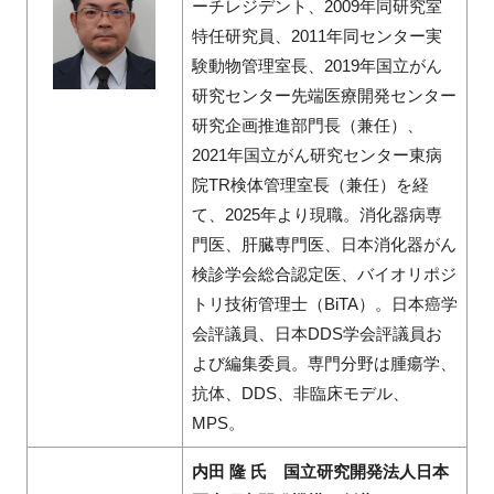
ーチレジデント、2009年同研究室
特任研究員、2011年同センター実
験動物管理室長、2019年国立がん
研究センター先端医療開発センター
研究企画推進部門長（兼任）、
2021年国立がん研究センター東病
院TR検体管理室長（兼任）を経
て、2025年より現職。消化器病専
門医、肝臓専門医、日本消化器がん
検診学会総合認定医、バイオリポジ
トリ技術管理士（BiTA）。日本癌学
会評議員、日本DDS学会評議員お
よび編集委員。専門分野は腫瘍学、
抗体、DDS、非臨床モデル、
MPS。
内田 隆 氏 国立研究開発法人日本