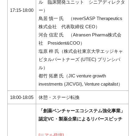
ル 臨床開発ユニット シニアディレクタ
17:15-18:00
ー）
鳥居 慎一 氏 （reverSASP Therapeutics
株式会社 代表取締役 CEO）
河合 信宏 氏 （Atransen Pharma株式会
社 President&COO）
塩原 梓 氏（株式会社東京大学エッジキャ
ピタルパートナーズ (UTEC) プリンシパ
ル）
都竹 拓磨 氏（JIC venture growth
investments (JICVGI), Venture capitalist）
18:00-18:05
休憩・ステージ転換
「創薬ベンチャーエコシステム強化事業」
認定VC・製薬企業によるリバースピッチ
[リアル登壇]