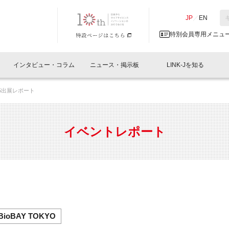
NK-J／LINK-J
JP
／
EN
特別会員専用メニュ
インタビュー・コラム
ニュース・掲示板
LINK-Jを知る
025出展レポート
イベントレポート一覧
人と情報の交流掲示板一覧
What's "UNIKORN"？
Why in Nihonbashi
特別会員について
オフィス・ラボ
What
What’
入会
施設
会員開催
スリリース
ベンチャーインタビュー
LINK-J主催・共催
会員プレスリリース
会報誌 
サポーター紹介
事業
イベントレポート
閉じる
・参加
関連
サポーターコラム
LINK-J協賛・協力
募集
日本
パンフレット
GT
ページ
ント告知
-BioBAY TOKYO