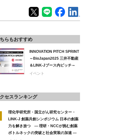
ちらもおすすめ
INNOVATION PITCH SPRINT
～BioJapan2025 三井不動産
＆LINK-Jブース内ピッチ～
イベント
クセスランキング
理化学研究所・国立がん研究センター・
LINK-J 創薬共創シンポジウム 日本の創薬
力を解き放つ ― 理研・NCCが挑む創薬
ボトルネックの突破と社会実装の加速 ―