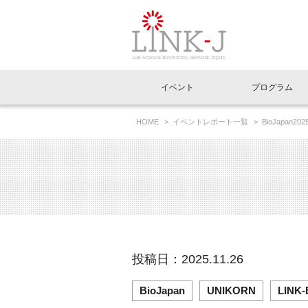
一般社団法人LI
イベント
プログラム
FAQ
イベントお知らせメール登録
HOME
イベントレポート一覧
BioJapan2
イベント一覧
インタビュー・コラム一覧
ニュース一覧
Out of Box相談室
理事長挨拶
特別会員一覧
ラウンジ・会議室
LINK-J主催・共催
スペシャルインタビュー
トピック
特別
プレ
国内外連携
専用メニューはこちら
アクセス
LINK-J協賛・協力
連載コラム
メディア情報
出展
海外
組織概要
過去イベント
事務局だより
アクセラレーション
マイ
イベ
投稿日：2025.11.26
協賛・協力
施設
BioJapan
UNIKORN
LINK