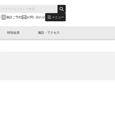
メニュー
ー
施設ご予約
お問い合わせ
特別会員
施設・アクセス
's "LINK-BioBAY TOKYO"？
s LINK-J WEST
申し込み
ご予約
(News Letter)
特別会員開催
ニュース・事業紹介
内容
橋コラム
出展・参加
イベント
B日本橋エリアについて