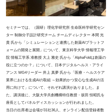
FAQ
イベントお知らせメール登録
セミナーでは、（国研）理化学研究所 生命医科学研究セン
ター 制御分子設計研究チーム チームディレクター 本間 光
貴 氏から「シミュレーションと連携した創薬AIプラットフ
ォームの開発と展開」について、東京科学大学 情報理工学
院 情報工学系 准教授 大上 雅史 氏から「AlphaFoldは創薬の
役に立つのか？」について、日本デジタルヘルス・アライ
アンス WG4リーダー 井上 真夢 氏から「医療・ヘルスケア
業界における生成AIの取組 ～効果的かつ安心な生成AIの活
用に向けて」について、それぞれ講演がありました。ま
た、講演後に、大阪大学共創機構特任教授・坂田 恒昭氏を
座長としてパネルディスカッションが行われました。
当日の出席者は会場が31社36人、オンライン配信登録者数