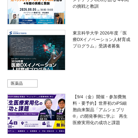
の挑戦と教訓
東京科学大学 2026年度「医
療DXイノベーション人材育成
プログラム」受講者募集
医薬品
【9/4（金）開催・参加費無
料・要予約】世界初のiPS細
胞由来製品「アムシェプリ
®」の開発事例に学ぶ 再生
医療実用化の成功と課題