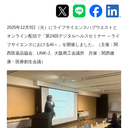
新規登録
イベント
2025年12月9日（火）にライフサイエンスハブウエストと
オンライン配信で「第24回デジタルヘルスセミナー ～ライ
プログラム
フサイエンスにおけるAI～」を開催しました。
（主催：関
西医薬品協会、LINK-J、大阪商工会議所 共催：関西健
インタビュー・コラム
康・医療創生会議）
ニュース・掲示板
LINK-Jを知る
特別会員
施設・アクセス