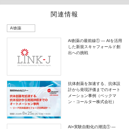
関連情報
AI創薬
AI創薬の最前線① ― AIを活用
した新規スキャフォールド創
出への挑戦
抗体創薬を加速する、抗体設
計から発現評価までのオート
メーション事例（ベックマ
ン・コールター株式会社）
AI×実験自動化の潮流① ―