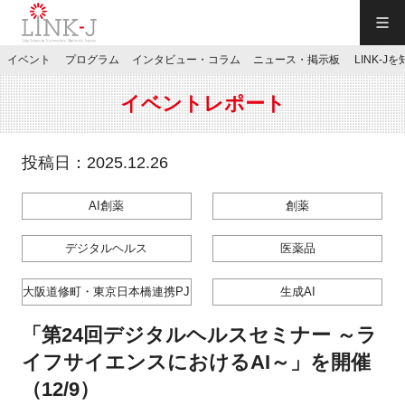
一般社団法人LINK-J／LINK-J
イベント
プログラム
インタビュー・コラム
ニュース・掲示板
LINK-J
JP
／
EN
イベントレポート
投稿日：2025.12.26
AI創薬
創薬
特別会員専用メニュー
デジタルヘルス
医薬品
施設ご予約
大阪道修町・東京日本橋連携PJ
生成AI
お問い合わせ
「第24回デジタルヘルスセミナー ～ラ
イフサイエンスにおけるAI～」を開催
マイページ
（12/9）