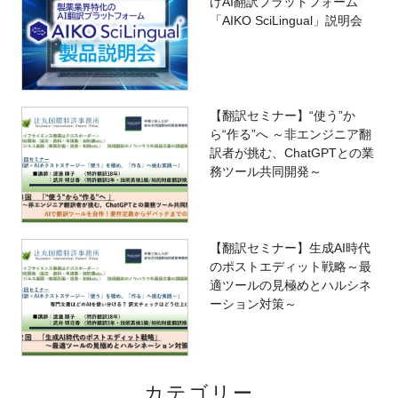
けAI翻訳プラットフォーム
「AIKO SciLingual」説明会
【翻訳セミナー】“使う”か
ら“作る”へ ～非エンジニア翻
訳者が挑む、ChatGPTとの業
務ツール共同開発～
【翻訳セミナー】生成AI時代
のポストエディット戦略～最
適ツールの見極めとハルシネ
ーション対策～
カテゴリー