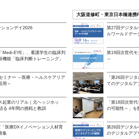
大阪道修町・東京日本橋連携P
ションデイ2026
第27回デジタ
ルワールドデー
Medi-EYE」、看護学生の臨床判
第19回次世代
新機能「臨床判断トレーニング」
～
セミナー ～医療・ヘルスケアリア
「第26回デジ
活用～
てのデジタルアプ
ス起業のリアル｜元ヘッジホッ
「第18回次世
語る 4年間の挑戦と教訓
の可能性～」を開
年度「医療DXイノベーション人材育
第26回デジタ
募集
のデジタルアプ