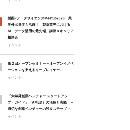
製薬×データサイエンスMeetup2026 業
界外出身者も活躍！ 製薬業界における
AI、データ活用の最先端、講演＆キャリア
相談会
イベント
第２回オープンセミナー～オープンイノベ
ーションを支えるキープレイヤー～
イベント
「大学発創薬ベンチャー スタートアッ
プ・ガイド」（AMED）の活用と実際 ～
適切な創薬ベンチャーの設立ステップ～
イベント