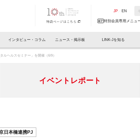
NK-J／LINK-J
JP
／
EN
特別会員専用メニュ
インタビュー・コラム
ニュース・掲示板
LINK-Jを知る
ジタルヘルスセミナー」を開催（6/9）
イベントレポート一覧
人と情報の交流掲示板一覧
What's "UNIKORN"？
Why in Nihonbashi
特別会員について
オフィス・ラボ
What
What’
入会
施設
会員開催
スリリース
ベンチャーインタビュー
LINK-J主催・共催
会員プレスリリース
会報誌 
サポーター紹介
事業
イベントレポート
閉じる
・参加
関連
サポーターコラム
LINK-J協賛・協力
募集
日本
パンフレット
GT
ページ
ント告知
京日本橋連携PJ