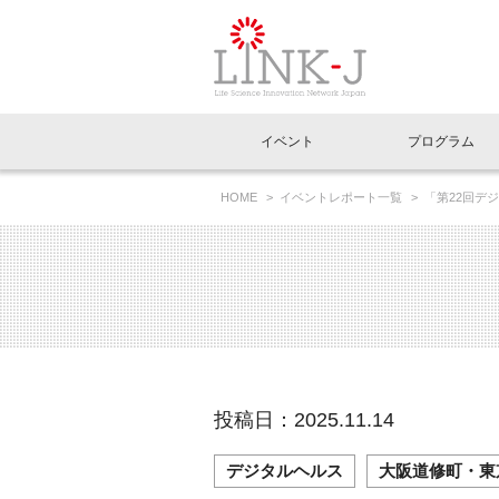
一般社団法人LI
イベント
プログラム
FAQ
イベントお知らせメール登録
HOME
イベントレポート一覧
「第22回デ
イベント一覧
インタビュー・コラム一覧
ニュース一覧
Out of Box相談室
理事長挨拶
特別会員一覧
ラウンジ・会議室
LINK-J主催・共催
スペシャルインタビュー
トピック
特別
プレ
国内外連携
専用メニューはこちら
アクセス
LINK-J協賛・協力
連載コラム
メディア情報
出展
海外
組織概要
過去イベント
事務局だより
アクセラレーション
マイ
イベ
投稿日：2025.11.14
協賛・協力
施設
デジタルヘルス
大阪道修町・東