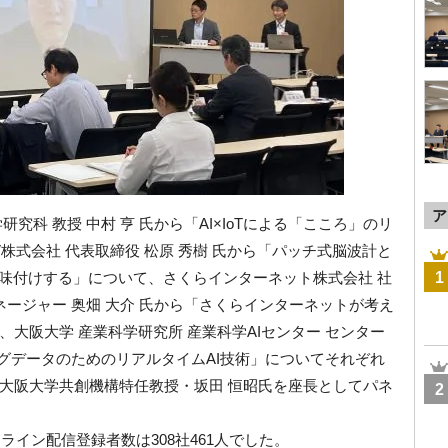
ア
究科 教授 中村 亨 氏から「AI×IoTによる「こころ」のリ
株式会社 代表取締役 松原 秀樹 氏から「パッチ式脳波計と
意味付けする」について、さくらインターネット株式会社 社
1
ネージャー 奥畑 大介 氏から「さくらインターネットが考え
て、大阪大学 産業科学研究所 産業科学AIセンター センター
ッグデータのためのリアルタイムAI技術」についてそれぞれ
大阪大学共創機構特任教授・坂田 恒昭氏を座長としてパネ
2
ライン配信登録者数は308社461人でした。