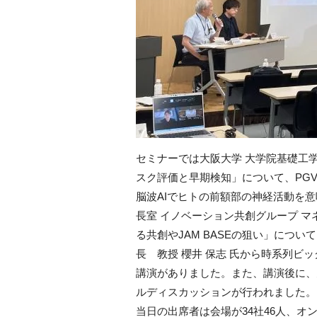
セミナーでは大阪大学 大学院基礎工学研
スク評価と早期検知」について、PGV
脳波AIでヒトの前額部の神経活動を
長室 イノベーション共創グループ マ
る共創やJAM BASEの狙い」につい
長 教授 櫻井 保志 氏から時系列ビ
講演がありました。また、講演後に、
ルディスカッションが行われました。
当日の出席者は会場が34社46人、オン