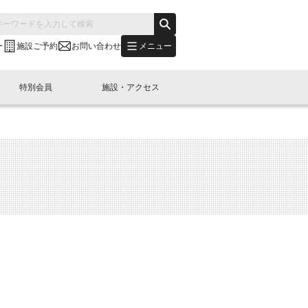
メニュー
ー
施設ご予約
お問い合わせ
特別会員
施設・アクセス
's "LINK-BioBAY TOKYO"？
s LINK-J WEST
申し込み
ご予約
(News Letter)
特別会員開催
ニュース・事業紹介
内容
橋コラム
出展・参加
イベント
B日本橋エリアについて