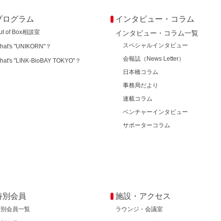
プログラム
インタビュー・コラム
ut of Box相談室
インタビュー・コラム一覧
スペシャルインタビュー
hat's "UNIKORN"？
会報誌（News Letter）
hat's "LINK-BioBAY TOKYO"？
日本橋コラム
事務局だより
連載コラム
ベンチャーインタビュー
サポーターコラム
特別会員
施設・アクセス
特別会員一覧
ラウンジ・会議室