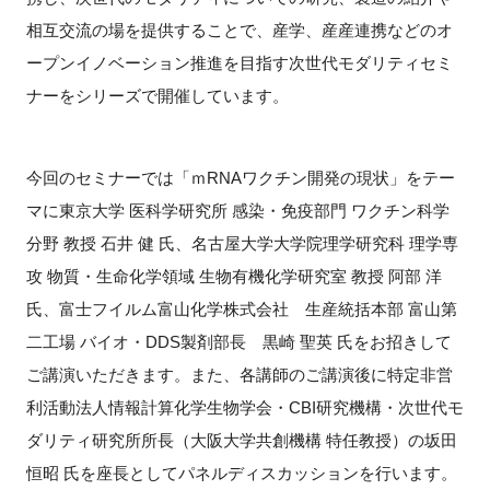
相互交流の場を提供することで、産学、産産連携などのオ
ープンイノベーション推進を目指す次世代モダリティセミ
ナーをシリーズで開催しています。
閉じる
今回のセミナーでは「ｍRNAワクチン開発の現状」をテー
マに東京大学 医科学研究所 感染・免疫部門 ワクチン科学
分野 教授 石井 健 氏、名古屋大学大学院理学研究科 理学専
攻 物質・生命化学領域 生物有機化学研究室 教授 阿部 洋
氏、富士フイルム富山化学株式会社 生産統括本部 富山第
二工場 バイオ・DDS製剤部長 黒崎 聖英 氏をお招きして
ご講演いただきます。また、各講師のご講演後に特定非営
利活動法人情報計算化学生物学会・CBI研究機構・次世代モ
ダリティ研究所所長（大阪大学共創機構 特任教授）の坂田
恒昭 氏を座長としてパネルディスカッションを行います。