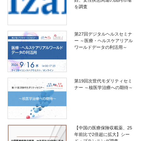
妊、女性疾患関連の国内市場
を調査
第27回デジタルヘルスセミナ
ー ～医療・ヘルスケアリアル
ワールドデータの利活用～
第19回次世代モダリティセミ
ナー ～核医学治療への期待～
【中国の医療保険収載薬、25
年前比で2倍超に拡大】シー