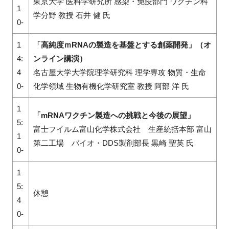
東京大学 医科学研究所 感染・免疫部門 ワクチン科
1
学分野 教授 石井 健 氏
0-
1
「高純度ｍRNAの製造を基盤とする創薬開発」（オ
4:
ンライン講演）
4
名古屋大学大学院理学研究科 理学専攻 物質・生命
0-
化学領域 生物有機化学研究室 教授 阿部 洋 氏
1
「mRNAワクチン製造への挑戦と今後の展望」
5:
富士フイルム富山化学株式会社 生産統括本部 富山
1
第二工場 バイオ・DDS製剤部長 黒崎 聖英 氏
0-
1
5:
休憩
4
0-