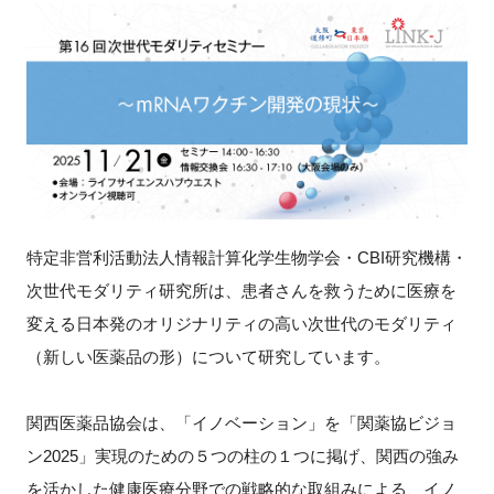
新規登録
イベント
プログラム
インタビュー・コラム
特定非営利活動法人情報計算化学生物学会・CBI研究機構・
ニュース・掲示板
次世代モダリティ研究所は、患者さんを救うために医療を
変える日本発のオリジナリティの高い次世代のモダリティ
LINK-Jを知る
（新しい医薬品の形）について研究しています。
特別会員
関西医薬品協会は、「イノベーション」を「関薬協ビジョ
施設・アクセス
ン2025」実現のための５つの柱の１つに掲げ、関西の強み
を活かした健康医療分野での戦略的な取組みによる、イノ