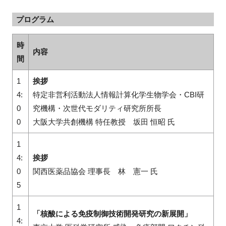
プログラム
時
内容
間
1
挨拶
4:
特定非営利活動法人情報計算化学生物学会・CBI研
0
究機構・次世代モダリティ研究所所長
0
大阪大学共創機構 特任教授 坂田 恒昭 氏
1
4:
挨拶
0
関西医薬品協会 理事長 林 憲一 氏
5
1
「核酸による免疫制御技術開発研究の新展開」
4: