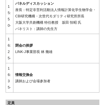
パネルディスカッション
1
座長：特定非営利活動法人情報計算化学生物学会・
5:
CBI研究機構・次世代モダリティ研究所所長
5
大阪大学共創機構 特任教授 坂田 恒昭 氏
0-
パネリスト：講師の先生方
1
6:
閉会の挨拶
2
LINK-J
事業部長 林 幾雄
5-
1
6:
情報交換会
3
講師および会場参加者
5-
定員