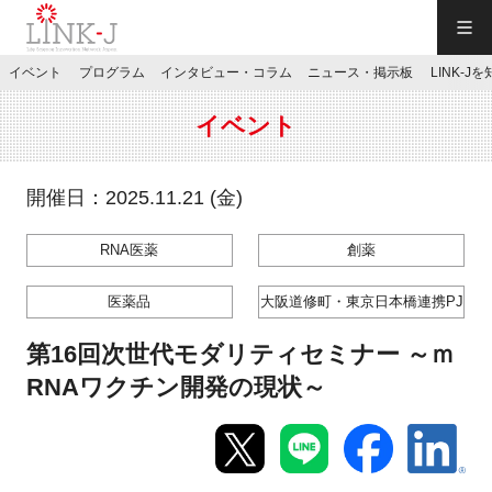
一般社団法人LINK-J／LINK-J
イベント
プログラム
インタビュー・コラム
ニュース・掲示板
LINK-J
JP
／
EN
イベント
開催日：2025.11.21 (金)
RNA医薬
創薬
特別会員専用メニュー
医薬品
大阪道修町・東京日本橋連携PJ
施設ご予約
第16回次世代モダリティセミナー ～ｍ
RNAワクチン開発の現状～
お問い合わせ
マイページ