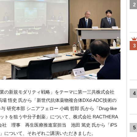
2
3
企業の新規モダリティ戦略」をテーマに第一三共株式会社
4
場 悟史 氏から「新世代抗体薬物複合体DXd-ADC技術の
研究本部 シニアフェロー 小嶋 哲郎 氏から「Drug-like
トを狙う中分子創薬」について、株式会社 RACTHERA
会社 理事 再生医療推進室担当 池田 篤史 氏から「iPS
5
」について、それぞれご講演いただきました。