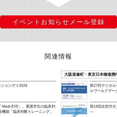
イベントお知らせメール登録
関連情報
大阪道修町・東京日本橋連携P
ションデイ2026
第27回デジタ
ルワールドデー
Medi-EYE」、看護学生の臨床判
第19回次世代
新機能「臨床判断トレーニング」
～