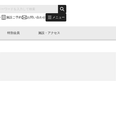
メニュー
ー
施設ご予約
お問い合わせ
特別会員
施設・アクセス
's "LINK-BioBAY TOKYO"？
s LINK-J WEST
申し込み
ご予約
(News Letter)
特別会員開催
ニュース・事業紹介
内容
橋コラム
出展・参加
イベント
B日本橋エリアについて