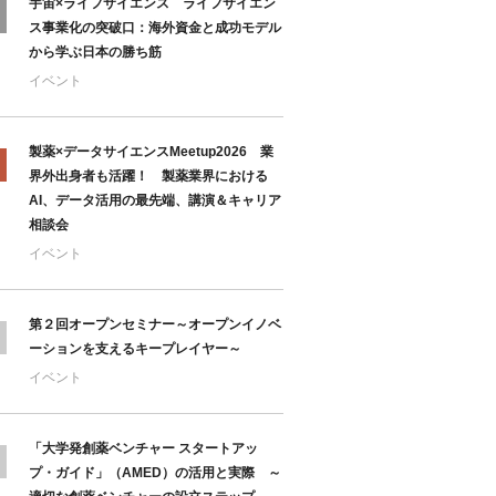
宇宙×ライフサイエンス ライフサイエン
ス事業化の突破口：海外資金と成功モデル
から学ぶ日本の勝ち筋
イベント
製薬×データサイエンスMeetup2026 業
界外出身者も活躍！ 製薬業界における
AI、データ活用の最先端、講演＆キャリア
相談会
イベント
第２回オープンセミナー～オープンイノベ
ーションを支えるキープレイヤー～
イベント
「大学発創薬ベンチャー スタートアッ
プ・ガイド」（AMED）の活用と実際 ～