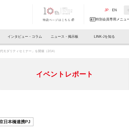
NK-J／LINK-J
JP
／
EN
特別会員専用メニュ
インタビュー・コラム
ニュース・掲示板
LINK-Jを知る
世代モダリティセミナー」を開催（2/14）
イベントレポート一覧
人と情報の交流掲示板一覧
What's "UNIKORN"？
Why in Nihonbashi
特別会員について
オフィス・ラボ
What
What’
入会
施設
会員開催
スリリース
ベンチャーインタビュー
LINK-J主催・共催
会員プレスリリース
会報誌 
サポーター紹介
事業
イベントレポート
閉じる
・参加
関連
サポーターコラム
LINK-J協賛・協力
募集
日本
パンフレット
GT
ページ
ント告知
京日本橋連携PJ