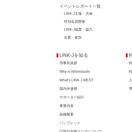
イベントレポート一覧
LINK-J主催・共催
特別会員開催
LINK-J協賛・協力
出展・参加
LINK-Jを知る
理事長挨拶
Why in Nihonbashi
What’s LINK-J WEST
国内外連携
サポーター紹介
事業内容
組織概要
パンフレット
GTB日本橋エリアについて