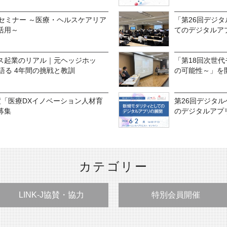
セミナー ～医療・ヘルスケアリア
「第26回デジ
活用～
てのデジタルアプ
ス起業のリアル｜元ヘッジホッ
「第18回次世
語る 4年間の挑戦と教訓
の可能性～」を開
年度「医療DXイノベーション人材育
第26回デジタ
募集
のデジタルアプ
カテゴリー
LINK-J協賛・協力
特別会員開催