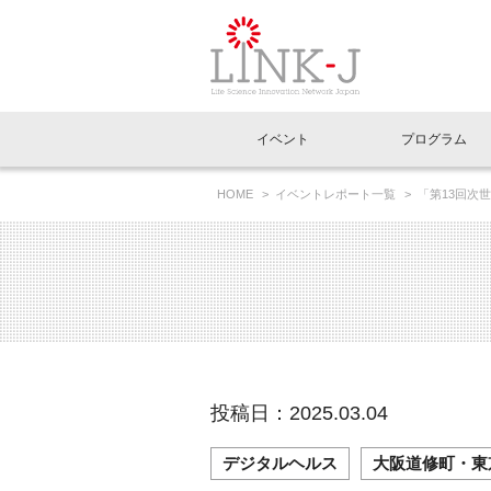
一般社団法人LI
イベント
プログラム
FAQ
イベントお知らせメール登録
HOME
イベントレポート一覧
「第13回次
イベント一覧
インタビュー・コラム一覧
ニュース一覧
Out of Box相談室
理事長挨拶
特別会員一覧
ラウンジ・会議室
LINK-J主催・共催
スペシャルインタビュー
トピック
特別
プレ
国内外連携
専用メニューはこちら
アクセス
LINK-J協賛・協力
連載コラム
メディア情報
出展
海外
組織概要
過去イベント
事務局だより
アクセラレーション
マイ
イベ
投稿日：2025.03.04
協賛・協力
施設
デジタルヘルス
大阪道修町・東